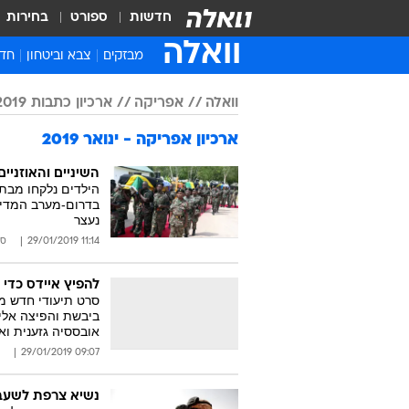
חדשות
ספורט
בחירות
וואלה
מבזקים
צבא וביטחון
חדש
איר
וואלה
אפריקה
ארכיון כתבות 2019
חדש
ארכיון אפריקה - ינואר 2019
חינ
ישר
השיניים והאוזניי
הילדים נלקחו מבתי
ברי
בדרום-מערב המדינ
נעצר
חבר
11:14 29/01/2019
סו
להפיץ איידס כדי
ביבשת והפיצה אלימ
אובססיה גזענית וא
09:07 29/01/2019
נשיא צרפת לשעבר