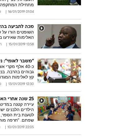
מתחילת המתקפה. א
01:04 16/01/2019
ס
מכה לתביעה בהא
האלימות שאירעו בס
13:58 15/01/2019
ר
"משבר לאומי": נ
כ-40 אלף מקרי
גבוהים בהרבה. בנ
קץ לאלימות המגדר
12:30 13/01/2019
ס
25 שנה אחרי האפרטהייד: תלמידים בדרום אפריקה הופרדו לפי גזעם
עיירה קטנה במדינה
הילדים הלבנים ישו
לטענת בית הספר,
שפתם. "חרפה מוח
22:05 10/01/2019
ג