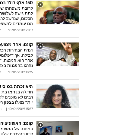
150 אלף דולר במזומן מרודן: שליט זימבבואה לשעבר נפל לעוקץ
לתת גישה לשלושה א
הסכום, שנחשב לרב 
הם עומדים למשפט
21:07 10/01/2019
מ
קונגו: אחד ממועמ
ועדת הבחירות הכרי
קבילה, אך דיפלומט
נהרגו בהפגנות בצ
18:25 10/01/2019
ר
היא זכתה במיס א
רבים לא מוכנים ל
יותר מאלו בצפון ר
15:57 10/01/2019
ר
קונגו: האופוזיציה
במחנה של המועמד 
לדון בהעברת שלטון