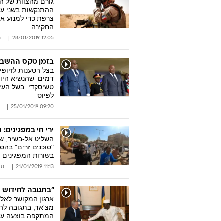
גורם מהצוות של הנ
צרפת כדי למנוע א
החקירה
12:05 28/01/2019
ר
בזמן טקס ההשבע
בצל הטענות לזיופ
דמים, שהנשיא היוצ
טשיסקדי. בשל העי
לפיוס
09:20 25/01/2019
ירי חי במפגינים:
"סוכנים זרים" בהס
בשורות המפגינים 
11:13 21/01/2019
סו
"בתגובה לחידוש י
ארגון המקושר לאל
מצ'אד, בתגובה לה
המתקפה בוצעה על 