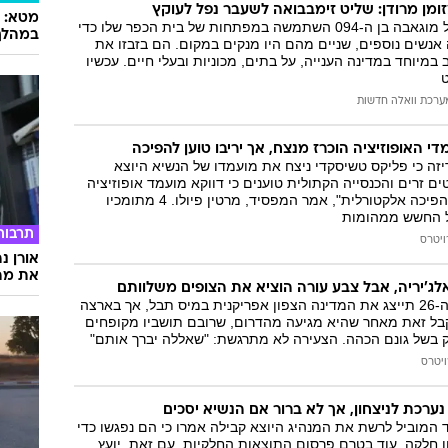
קרובת משפחתו של מוגאבה בן ה-094 השתמשה במפתחות של בית הכפר שלו כדי
במהלך
נשים נוספים, שניים מהם היו מנקים במקום. הם בזבזו את
במיוחד במדינה הענייה, על בתים, מכוניות ובעלי חיים. עכשיו
ערכת וואלה חדשות
די האופוזיציה הוכרז מנצח, אך יריבו טוען להפיכה
זה כי פליקס טשיסקדי ניצח את מועמדו של הנשיא היוצא
ים זרים והכנסייה הקתולית טוענים כי דווקא מועמד אופוזיציה
אחר הוא המנצח. "הפיכה אלקטורלית", אמר המפסיד, מרטין פיולו. 4 מתומכיו
ל החשש ממהומות
תרבות
ויטרס
אורן נ
את מה 
לג'יריה, אבל צבע עורה הוציא את הצופים משלוותם
חדיג'ה בן חמו בת ה-26 תייצג את המדינה הצפון אפריקנית במיס תבל, אך בארצה
קבל זאת מאחר שהיא מגיעה מהדרום, שרובם תושביו מקופחים
ק בשל גונם הכהה. הצעירה לא מתרגשת: "שאללה יברך אותם"
ויטרס
 נערכת לניצחון, אך לא ברור אם הנשיא יסכים
המוביל לרשת את המנהיג היוצא קבילה אמרו כי הם נפגשו כדי
 חלקה, עוד בטרם פרסום התוצאות החלקיות. עם זאת, יועץ