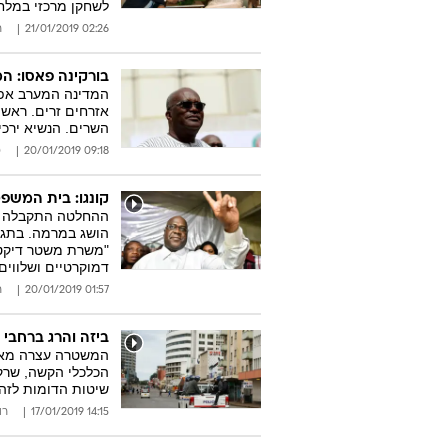
לשחקן מרכזי במלחמ
02:26 21/01/2019
ר
בורקינה פאסו: ה
המדינה המערב אפרי
השרים. הנשיא ירכ
09:18 20/01/2019
ס
קונגו: בית המשפ
ההחלטה התקבלה לאח
הושג במרמה. בתגוב
"משרת משטר דיקטטו
דמוקרטיים ושלווים
01:57 20/01/2019
ר
ביזה והרג ברחבי
המשטרה עצרה מאות
הכלכלי הקשה, שרק
שיטות הדומות לזה
14:15 17/01/2019
רו