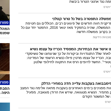
ה נגד ארגוני הטרור ביבשת
ויטרס
ממשלה התפטרה בשל גל טרור קטלני
קנית חווה חודשים של פיגועים רבים, הכוללים גם חטיפת
ספורט
אזרחים זרים. ראש הממשלה, שהיה בתפקיד מאז ינואר 2016, התפטר יחד עם כל
המהלך 
יב בקרוב ממשלה חדשה
שמנסי
וכנויות הידיעות
ט אישר את הבחירות; המפסיד הכריז על עצמו נשיא
ר שלל התנגדויות וביקורות על כך שניצחונו של טשיסקדי
ה, הכריז על עצמו מרטין פיולו כנשיא הרשמי של המדינה:
רי". החשד לזיופים הרס את התקווה לחילופי שלטון
ויטרס
ספורט
 זימבבואה בעקבות עלייה חדה במחירי הדלק
 מפגינים בימים האחרונים בעקבות מחאה אלימה נגד המצב
הסבת 
 מחמיר. הנשיא מנגגואה, שירש את הרודן מוגאבה, מפעיל
היפה ב
 של המשטר הקודם
יטרס