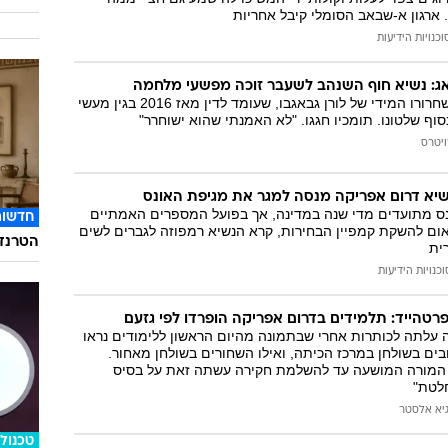
רגון א-שבאב הסומלי קיבל אחריות
וכנויות הידיעות
ג: נשיא חוף השנהב לשעבר זוכה מפשעי מלחמה
השופטים הורו על שחרורו המידי של לורן גבאגבו, שעומד לדין מאז 2016 בגין מעשי
וף שלטונו. תומכיו חגגו. "לא האמנתי שהוא ישוחרר"
ויטרס
שיא דרום אפריקה מנסה למגר את מגיפת האונס
 אונס מתועדים מדי שנה במדינה, אך בפועל המספרים האמתיים
חדשות
אום להשקת קמפיין הבחירות, קרא הנשיא רמפוזה לגברים לשים
הטרנד 
ית
וכנויות הידיעות
 עלתה לכותרות אחרי שבתמונה מהיום הראשון ללימודים נראו
בים בשולחן במרכז הכיתה, ואילו השחורים בשולחן מאחור.
 המורה המושעה עד להשלמת חקירה עשתה זאת על בסיס
לטת"
יא אלסטר
טכנולו