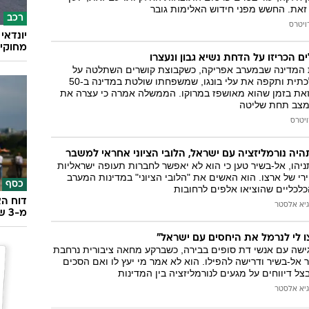
זאת. החשש מפני חידוש האלימות גובר
רכב
ויטרס
מחוקי 
לים הכריזו על הדחת נשיא גבון ונעצרו
ת המדינה שבמערב אפריקה, כשקבוצת קושרים השתלטה על
תחנת הרדיו הממלכתית ותקפה את עלי בונגו, שמשפחתו שולטת במדינה ב-50
זאת בזמן שהוא מאושפז במרוקו. הממשלה אמרה כי עצרה את
המצב תחת שליטה
ויטרס
היה נורמליזציה עם ישראל, הלובי הציוני אחראי למשבר
ניהו, אל-בשיר טען כי הוא לא יאפשר לחברות תעופה ישראליות
רי של ארצו. הוא האשים את "הלובי הציוני" במדינות המערב
כסף
לכליים שהוציאו אלפים לרחובות
דוח הא
גיא אלסטר
מ-3 שנים
צו לי לנרמל את היחסים עם ישראל"
ישה עם אנשי דת סופים בבירה, כשברקע מחאה ציבורית נרחבת
ר אל-בשיר ודרישה להפילו. הוא לא אמר מי יעץ לו ואם הסכים
צל דיווחים על מגעים לנורמליזציה בין המדינות
גיא אלסטר