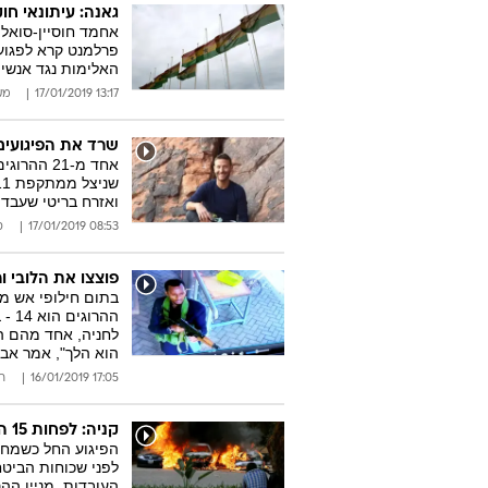
גאנה: עיתונאי ח
אחמד חוסיין-סואלה
פרלמנט קרא לפגוע
האלימות נגד אנשי
13:17 17/01/2019
מע
שרד את הפיגועים 
אחד מ-21 
ואזרח בריטי שעבד 
08:53 17/01/2019
ס
פוצצו את הלובי ורי
בתום חילופי אש ממ
ההר
לחניה, אחד מהם הת
הוא הלך", אמר אבי
17:05 16/01/2019
ר
קניה: לפחות 15 הרוגים במתקפת טרור על מלון בבירה ניירובי
הפיגוע החל כשמחב
העובדות. מניין הה