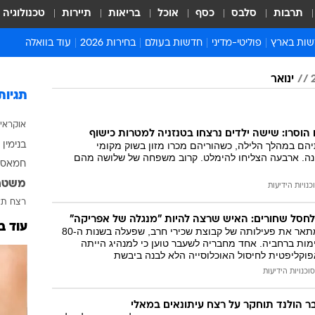
תרבות
סלבס
כסף
אוכל
בריאות
תיירות
טכנולוגיה
ות בארץ
פוליטי-מדיני
חדשות בעולם
בחירות 2026
עוד בוואלה
ועים בארץ
פוליטיקה וממשל
המזרח התיכון
דעות ופרשנויות
ינואר
ות פלילים ומשפט
יחסי חוץ
אירופה
סרי ושלזינגר
תגיות
וך
אמריקה
פרויקטים מיוחדים
אוקראי
אלים בחו"ל
אסיה והפסיפיק
אסור לפספס
ם הוסרו: שישה ילדים נרצחו בטנזניה למטרות כישוף
הם במהלך הלילה, כשהוריהם מכרו מזון בשוק מקומי
בנימין 
אות
אפריקה
מדע וסביבה
ה. ארבעה הצליחו להימלט. קרוב משפחה של שלושה מהם
חמאס
ה ורווחה
הנחיות פיקוד העור
משטר
כנויות הידיעות
ארכיון מדורים
רצח
תא
זמני כניסת שבת
 לחסל שחורים: האיש שרצה להיות "מנגלה של אפריקה"
עוד ב
סרט תיעודי חדש מתאר את פעילותה של קבוצת שכירי חרב, שפעלה בשנות ה-80
לוח חופשות וחגים
ות ברחביה. אחד מחבריה לשעבר טוען כי למנהיג הייתה
פוקליפטית לחיסול האוכלוסייה הלא לבנה ביבשת
לוח שנה
סוכנויות הידיעות
חדשות יהדות
חדשות המשפט
 הולנד תוחקר על רצח עיתונאים במאלי