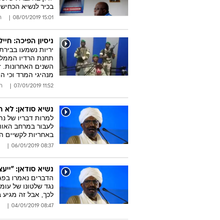
בכיר לנשיא הכחיש 
15:01 08/01/2019
ר
ניסיון הפיכה: חיי
יריות נשמעו בביר
השנים האחרונות. 
מנהיגי המרד וכי 
11:52 07/01/2019
ר
נשיא סודאן: לא ת
למרות דבריו של נת
לעבור במרחב האווי
באחריות לקשיים הכ
08:37 06/01/2019
נשיא סודאן: "ייע
הדברים נאמרו בפג
נגד שלטונו של עומ
לכך, אבל זה מגיע ב
08:47 04/01/2019