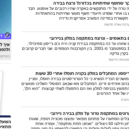
וקר שחשף שחיתויות בכדורגל נרצח בבירה
 נורה על ידי מתנקשים באקרה שהיו רכובים על אופנוע. חבר
 בו אחרי שסרט תיעודי חשף מעשי שחיתות בהתאחדות.
 תקשורת במדינה המערב אפריקנית נדירה
רכת וואלה חדשות
טוב ל
בתאומים - ונרצח במתקפה במלון בניירובי
ההרוגים שזוהו עד כה במתקפה בבירת קניה היה ג'ם ג'ייסון ספינדלר,
איך לה
שניצל ממתקפת 11 בספטמבר מ-2001. בין הקורבנות הנוספים: שני חברים קרובים
ולהפח
בקרן צדקה
בשיתוף  SWIM
וכנויות הידיעות
ססו: המחבלים במלון בקניה חוסלו אחרי 20 שעות
ושכים הכריז הנשיא כי כל הטרוריסטים בבירה חוסלו, ומניין
וגים הוא 14 - בהם אזרחים זרים. המחבלים מא-שבאב הסומלי השליכו מטענים
פוצץ בכניסה למלון ואז הם התפצלו לשתי קבוצות. "הוא הלך,
ו של אחד ההרוגים
ויטרס
לים הסתערו על מתחם מפואר ופוצצו מכונית תופת, שעות
השאלון
לפני שכוחות הביטחון חילצו 50 ניצולים. "אנחנו תחת מתקפה", אמרה אחת
מתאימ
רוגים צפוי לעלות וקולות ירי המשיכו להישמע גם חצי יממה