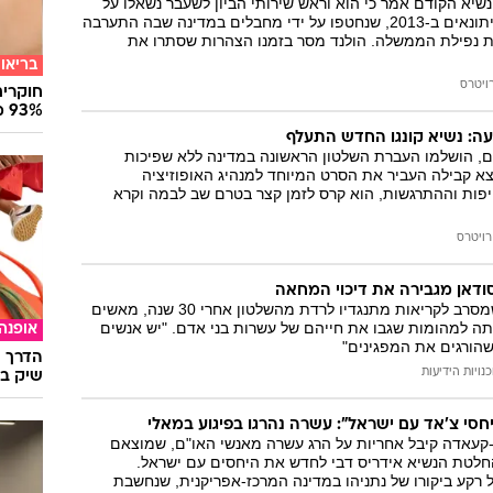
שיא הקודם אמר כי הוא וראש שירותי הביון לשעבר נשאלו על
המייל האדום
ההתנקשות בשני עיתונאים ב-2013, שנחטפו על ידי מחבלים במדינה שבה התערבה
ת נפילת הממשלה. הולנד מסר בזמנו הצהרות שסתרו את
בריאו
ויטרס
חוקרים
93% מנגיפי הסרטן
ה: נשיא קונגו החדש התעלף
ים, הושלמו העברת השלטון הראשונה במדינה ללא שפיכות
א קבילה העביר את הסרט המיוחד למנהיג האופוזיציה
יפות וההתרגשות, הוא קרס לזמן קצר בטרם שב לבמה וקרא
רויטרס
 סודאן מגבירה את דיכוי המחאה
השליט אל-בשיר, שמסרב לקריאות מתנגדיו לרדת מהשלטון אחרי 30 שנה, מאשים
תה למהומות שגבו את חייהם של עשרות בני אדם. "יש אנשים
אופנה
שהורגים את המפגינים"
הדרך ה
כנויות הידיעות
שיק בא
חסי צ'אד עם ישראל": עשרה נהרגו בפיגוע במאלי
-קעאדה קיבל אחריות על הרג עשרה מאנשי האו"ם, שמוצאם
חלטת הנשיא אידריס דבי לחדש את היחסים עם ישראל.
רקע ביקורו של נתניהו במדינה המרכז-אפריקנית, שנחשבת