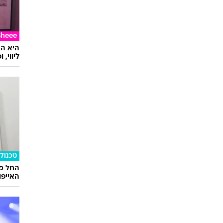
Sheee
ליווי,
טכנולו
החל ממ
האייפון 