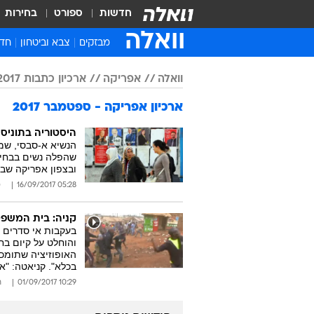
חדשות
ספורט
בחירות
וואלה
מבזקים
צבא וביטחון
חדש
איר
וואלה
אפריקה
ארכיון כתבות 2017
חדש
ארכיון אפריקה - ספטמבר 2017
חינ
ישר
היסטוריה בתוניסי
הנשיא א-סבסי, שמק
ברי
שהפלה נשים בבחיר
ובצפון אפריקה שב
חבר
05:28 16/09/2017
ס
קניה: בית המשפט
בעקבות אי סדרים ב
האופוזיציה שתומכ
בכלא". קניאטה: "
10:29 01/09/2017
ר