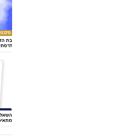
סלבס
בת הזו
דרסתי
השאלון
מתאימ