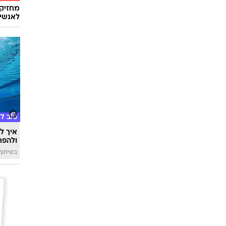
מחזיק
לאנשים
טוב ל
איך לה
ולהפח
בשיתוף  SWIM