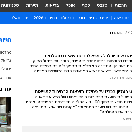
תרבות
סלבס
כסף
אוכל
בריאות
תיירות
טכנולוגיה
ות בארץ
פוליטי-מדיני
חדשות בעולם
בחירות 2026
עוד בוואלה
ועים בארץ
פוליטיקה וממשל
המזרח התיכון
דעות ופרשנויות
ספטמבר
ות פלילים ומשפט
יחסי חוץ
אירופה
סרי ושלזינגר
תגיות
וך
אמריקה
פרויקטים מיוחדים
איראן
אלים בחו"ל
אסיה והפסיפיק
אסור לפספס
ה: נשים יוכלו להינשא לבני זוג שאינם מוסלמים
דם רפורמות בתחום זכויות הפרט, הודיע על ביטול החוק
גדי איז
אות
אפריקה
מדע וסביבה
ת בעליהן. המדינה המוסלמית תהפוך ליחידה במזרח התיכון
ירושלים
ה יתאפשרו נישואים שלא במסגרת הדת הרשמית במדינה
ה ורווחה
הנחיות פיקוד העור
ערב הס
וכנויות הידיעות
ארכיון מדורים
עוד ב
זמני כניסת שבת
 העליון הכריז על פסילת תוצאות הבחירות לנשיאות
פעילות מועצת הבחירות בוטל נצחונו של הנשיא קניאטה,
לוח חופשות וחגים
והוחלט על קיום בחירות חדשות בתוך 60 יום - החלטה תקדימית באפריקה. מנהיג
יו פתחו בחודש שעבר במחאות: "מקומם של אנשי המועצה
לוח שנה
אכבד את ההחלטה"
חדשות יהדות
ויטרס
חדשות המשפט