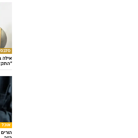
סלבס
אילה ב
"התקדמ
אוכל
הורים 