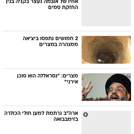
אחיו של אובמה נעצר בקניה בגין
החזקת סמים
בה
2 חמושים נתפסו ביציאה
ממנהרה במצרים
קה
הגטאות
קראינה
מצרים: "נסראללה הוא סוכן
אירני"
ארה"ב נרתמת למען חולי הכולרה
בזימבבואה