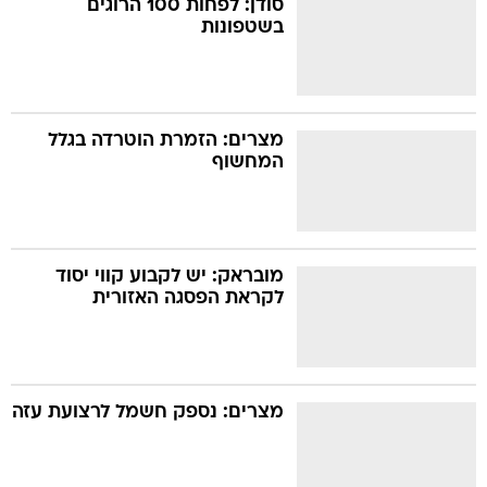
סודן: לפחות 100 הרוגים
בשטפונות
בה
מצרים: הזמרת הוטרדה בגלל
המחשוף
קה
הגטאות
קראינה
מובראק: יש לקבוע קווי יסוד
לקראת הפסגה האזורית
מצרים: נספק חשמל לרצועת עזה