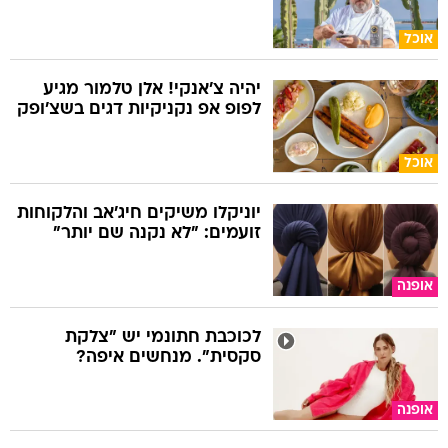
אוכל
יהיה צ'אנקי! אלן טלמור מגיע
לפופ אפ נקניקיות דגים בשצ'ופק
אוכל
יוניקלו משיקים חיג'אב והלקוחות
זועמים: "לא נקנה שם יותר"
אופנה
לכוכבת חתונמי יש "צלקת
סקסית". מנחשים איפה?
אופנה