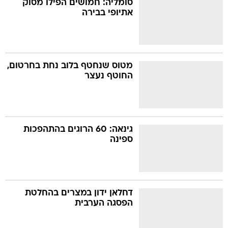
סומליה: חמושים הפילו מסוק
אתיופי בבירה
בה
מטוס שנחטף בלוב נחת בחרטום,
החוטף נעצר
קה
הגטאות
קראינה
גינאה: 60 הרוגים בהתהפכות
ספינה
דחלאן ידון במצרים בהחלטת
הפסגה הערבית