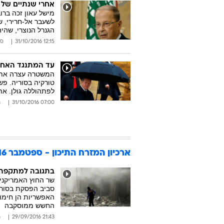
אחרי שנתיים של 
מישל עאון זכה בר
לשעבר אל-חרירי, ש
הגנרל הנוצרי, שה
12:15 31/10/2016
סו
עד המתנגד האחרון
המשטרה עצרה את עו
טורקיה בסוריה. פש
לפתהוללה גולן. את
07:00 31/10/2016
ר
ארכיון המזרח התיכון - ספטמבר 2016
בתגובה למתקפה 
שר החוץ האמריקני 
סביב הפסקת בסוריה
האפשריות הן חימוש
החשש ממוסקבה
21:43 29/09/2016
ר