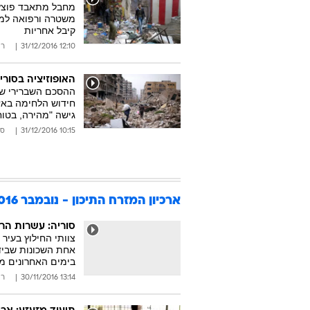
מחבל מתאבד פוצץ 
קיבל אחריות
12:10 31/12/2016
רו
האופוזיציה בסור
ההסכם השברירי שהו
חידוש הלחימה באז
גישה "מהירה, בטוח
10:15 31/12/2016
סו
ארכיון המזרח התיכון - נובמבר 2016
סוריה: עשרות הר
בימים האחרונים מ
13:14 30/11/2016
רו