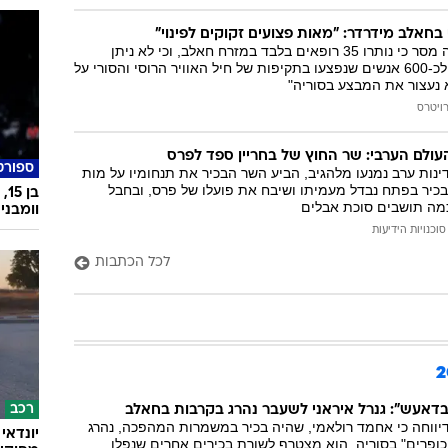
חאלב מידרדר: "מאות פצועים זקוקים לפינוי"
שליח האו"ם לסוריה מסר כי נותרו 35 רופאים בלבד במזרח חאלב, וכי לא ניתן
להעניק טיפול ראוי לכ-600 אנשים שנפצעו בתקיפות של חיל האוויר הרוסי והסורי על
 נעצור את המבצע בסוריה"
ויטרס
ולם הערבי: שר החוץ של בחריין ספד לפרס
ספורט
דינות ערב נמנעו מלהגיב, הביע השר הבכיר את תנחומיו על מות
כיר בפתח נבדל מעמיתו ושיבח את פועלו של פרס, ובחבל
כמה תושבים סוכת אבלים
וומבני
סוכנויות הידיעות
לכל הכתבות
רכב
דאעש": גנרל איראני לשעבר נהרג בקרבות בחאלב
יווחה כי אחמד רולאמי, שהיה בכיר במשמרות המהפכה, נהרג
הכופרים" בסוריה. הוא מצטרף לשורת בכירים אחרים שנפלו