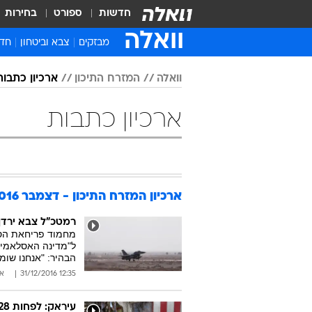
חדשות
ספורט
בחירות
וואלה
מבזקים
צבא וביטחון
חדש
איר
וואלה
המזרח התיכון
ארכיון כתבות 016
חדש
חינ
ארכיון כתבות
ישר
ברי
חבר
ארכיון המזרח התיכון - דצמבר 2016
רמטכ"ל צבא ירדן:
ל"מדינה האסלאמית"
הבהיר: "אנחנו שומ
12:35 31/12/2016
אב
עיראק: לפחות 28 הרוגים בפיגוע כפול בשוק הומה אדם בבגדאד