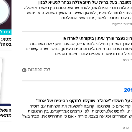
משבר: בעל ברית של חיזבאללה נבחר לנשיא לבנון
וב קולות חברי הפרלמנט, לאחר שהושג הסכם בין ראש הממשלה
צפוי לחזור לתפקיד, לארגון השיעי. בהמשך השבוע הוא ייפגש
יה בעבר מתנגד לאסד, עם ראשי המפלגות
כנויות הידיעות
טכנולו
: נעצר עורך עיתון ביקורתי לארדואן
רך העיתון החילוני ג'ומוהרייט, שבעבר חשף את מעורבות
במהלך
יטות נערכו בבתי מנהלים וכתבים בעיתון, בחשד שהם קשורים
מול הודחו עשרת אלפים עובדי ציבור נוספים
ויטרס
לכל הכתבות
על חאלב: "ארה"ב שוקלת לתקוף בסיסים של אסד"
קרי איים כי וושינגטון קרובה להשעות את השיחות עם רוסיה
השאלון
, ולחפש אלטרנטיבות. לפי גורמים אמריקניים, בין התגובות
מתאימ
 המורדים ופגיעה בצבא סוריה - אם כי התרחיש אינו סביר בשל
ויטרס