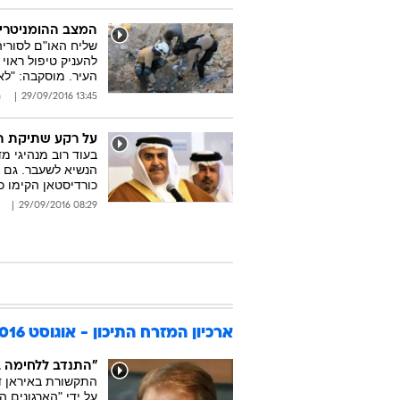
המצב ההומניטרי ב
העיר. מוסקבה: "לא
13:45 29/09/2016
ר
על רקע שתיקת הע
בעוד רוב מנהיגי מ
הנשיא לשעבר. גם ב
כורדיסטאן הקימו 
08:29 29/09/2016
ארכיון המזרח התיכון - אוגוסט 2016
"התנדב ללחימה ב
התקשורת באיראן ד
על ידי "הארגונים 