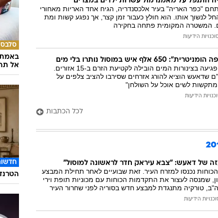
יה התנפל על מאמנו מול עשרות ילדים במצרים
ם "כפר האריה" בעיר אלכסנדריה, הגיח אחד האריות מאחורי
החל לנשוך אותו. הוא חולץ כעבור זמן קצר, אך נפגע קשות ומת
ם. המשטרה המקומית פתחה בחקירה
וכנויות הידיעות
סלבס
באמת ה
 אלף איש במוסול נותרו בלי מים
אל תהי
גורם בעיר סיפר כי פגיעה בצינורות המים הובילה לקטיעת הזרם ב-15 אזורים.
ם שדאעש הוציא להורג אזרחים שסירבו להציב צלפים על
תקשות לשים אוכל על השולחן"
כנויות הידיעות
לכל הכתבות
חדשות
ה של דאעש: "צבא עיראק חדר לראשונה למוסול"
הכוחות נכנסו למזרח העיר. זאת שבועיים לאחר תחילת המבצע
הטרנד 
ן, שמנסה לעצור את התקדמות הכוחות עם מכוניות תופת וירי
ה"ב, טורקיה מתנגדת למבצע חדש בסוריה לפני שחרור העיר
וכנויות הידיעות