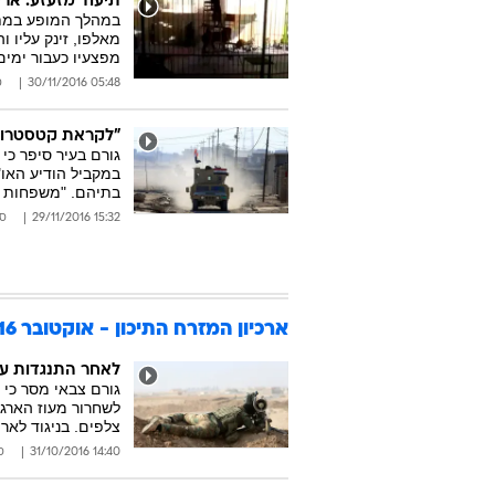
תיעוד מזעזע: אר
במהלך המופע במתח
מאלפו, זינק עליו ו
מפצעיו כעבור ימי
05:48 30/11/2016
ס
"לקראת קטסטרופה הומניטרית": 650
במקביל הודיע האו"
בתיהם. "משפחות מ
15:32 29/11/2016
סו
ארכיון המזרח התיכון - אוקטובר 2016
לאחר התנגדות עז
גורם צבאי מסר כי 
לשחרור מעוז הארגו
צלפים. בניגוד לאר
14:40 31/10/2016
ס