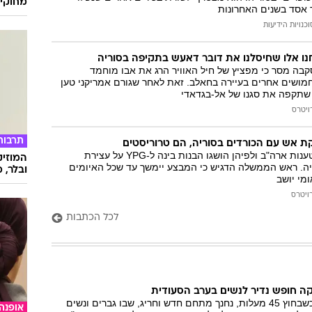
מחוקי 
אסד בשנים האחרונות
וכנויות הידיעות
חנו אלו שחיסלנו את דובר דאעש בתקיפה בסוריה
בה מסר כי מפציץ של חיל האוויר הרג את אבו מוחמד
-עדנאי לצד 40 חמושים אחרים בעיירה בחאלב. זאת לאחר שגורם אמריקני טען
 שתקפה את סגנו של אל-בגדאדי
ויטרס
תרבות
קת אש עם הכורדים בסוריה, הם טרוריסטים
באנקרה שללו את טענות ארה"ב ולפיהן הושגו הבנות בינה ל-YPG על עצירת
המוזיק
יה. ראש הממשלה הדגיש כי המבצע יימשך עד שכל האיומים
ובלר, מ
ומי יושב
ויטרס
לכל הכתבות
ה חופש נדיר לנשים בערב הסעודית
בתוך קניון בריאד, כשבחוץ 45 מעלות, נחנך מתחם חדש וחריג, שבו גברים ונשים
אופנה