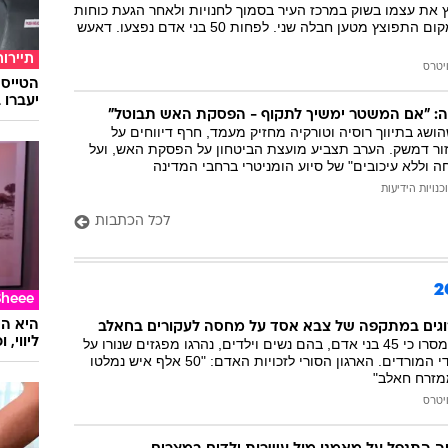
את עצמו בשוק במרכז העיר בסמוך לחנויות ולאחר הגעת כוחות
המייל האדום
משטרה ורפואה למקום התפוצץ מטען חבלה שני. לפחות 50 בני אדם נפצעו. דאעש
תיירות
יטרס
יעברו 
יה: "אם המשטר ימשיך לתקוף - הפסקת האש תבוטל"
שג בתיווך רוסיה וטורקיה מחזיק מעמד, חרף דיווחים על
ור דמשק. הערב תצביע מועצת הביטחון על הפסקת האש, ועל
ה וללא עיכובים" של סיוע הומניטרי ברחבי המדינה
כנויות הידיעות
לכל הכתבות
Sheee
וגים במתקפה של צבא אסד על מחסה לעקורים בחאלב
ליווי,
צוותי החילוץ בעיר מסרו כי 45 בני אדם, בהם נשים וילדים, נהרגו מפגזים שנורו על
אחת השכונות שבידי המורדים. הארגון הסורי לזכויות האדם: "50 אלף איש נמלטו
מזרח חאלב"
יטרס