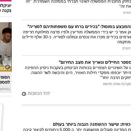
כחלק מתכנית הממשלה לשינוי חברתי בממלכה השמרנית. "זה
יוניקל
ת זה"
נקנה ש
יטרס
מבצע במוסול: "בכירים ברחו עם משפחותיהם לסוריה"
 אמר כי יש בידי הממשלה מודיעין ולפיו פרצה מחלוקת חריפה
בשורות הארגון וכי גורמים בכירים מכרו את נכסים ונמלטו לסוריה. כ-30 אלף חיילים
במתקפה
ויטרס
ספר החיילים ונאריך את מצב החירום"
 על השינויים הצפויים בכוחות הביטחון בעקבות ניסיון ההפיכה
סלבס
ן היתר יוכפפו מפקדי חילות האוויר, הים והיבשה לשר ההגנה.
חזקים הרבה יותר"
הפופ־
לפספ
מערכת וואלה חדשות
בשיתוף llin
לכל הכתבות
ווית: שיעור ההשמנה הגבוה ביותר בעולם
40 אחוז מאוכלוסיית המדינה סובלים מהשמנת יתר, כ-5,000 ניתוחים לקיצור קיבה