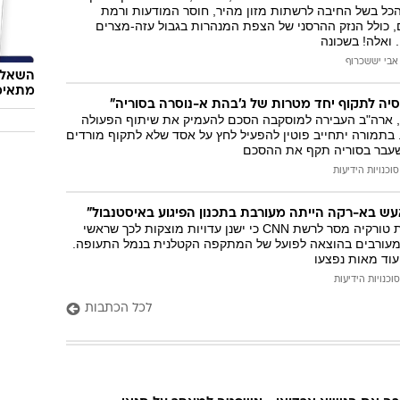
הכל בשל החיבה לרשתות מזון מהיר, חוסר המודעות ורמת
, כולל הנזק ההרסני של הצפת המנהרות בגבול עזה-מצרים
 ואלה! בשכונה
אבי יששכרוף
השאלון
מתאימ
סיה לתקוף יחד מטרות של ג'בהת א-נוסרה בסוריה"
סט, ארה"ב העבירה למוסקבה הסכם להעמיק את שיתוף הפעולה
בתמורה יתחייב פוטין להפעיל לחץ על אסד שלא לתקוף מורדים
שעבר בסוריה תקף את ההסכם
סוכנויות הידיעות
אעש בא-רקה הייתה מעורבת בתכנון הפיגוע באיסטנבול"
גורם בכיר בממשלת טורקיה מסר לרשת CNN כי ישנן עדויות מוצקות לכך שראשי
ו מעורבים בהוצאה לפועל של המתקפה הקטלנית בנמל התעופה.
סוכנויות הידיעות
לכל הכתבות