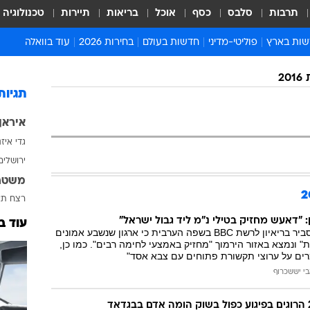
תרבות
סלבס
כסף
אוכל
בריאות
תיירות
טכנולוגיה
ות בארץ
פוליטי-מדיני
חדשות בעולם
בחירות 2026
עוד בוואלה
ועים בארץ
פוליטיקה וממשל
המזרח התיכון
דעות ופרשנויות
2
ות פלילים ומשפט
יחסי חוץ
אירופה
סרי ושלזינגר
תגיות
וך
אמריקה
פרויקטים מיוחדים
איראן
אלים בחו"ל
אסיה והפסיפיק
אסור לפספס
גדי איז
אות
אפריקה
מדע וסביבה
ירושלים
ה ורווחה
הנחיות פיקוד העור
משטר
ארכיון מדורים
רצח
תא
זמני כניסת שבת
 "דאעש מחזיק בטילי נ"מ ליד גבול ישראל"
עוד ב
מחמוד פריחאת הסביר בריאיון לרשת BBC בשפה הערבית כי ארגון שנשבע אמונים
לוח חופשות וחגים
 ונמצא באזור הירמוך "מחזיק באמצעי לחימה רבים". כמו כן,
לוח שנה
רים על ערוצי תקשורת פתוחים עם צבא אסד"
י יששכרוף
חדשות יהדות
חדשות המשפט