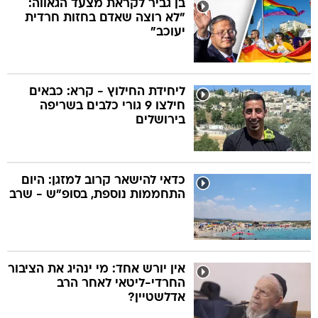
בן גביר לקראת מצעד הגאווה:
"לא רוצה שאדם בחזות חרדית
יעוכב"
בה
ליחידת החילוץ - קרא: כבאים
חילצו 9 גורי כלבים בשריפה
קה
הגטאות
בירושלים
קראינה
כדאי להישאר קרוב למזגן: היום
התחממות נוספת, בסופ"ש - שרב
אין יורש אחד: מי ינהיג את הציבור
החרדי-ליטאי לאחר הרב
אדלשטיין?