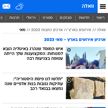
וואלה
ראשי
חדשות
מבזקים
ספורט
ויראלי
תרבות
כס
וואלה
אירועים בארץ
ארכיון כתבות 2023
מאי
ארכיון אירועים בארץ - מאי 2023
איש המוסד שנהרג באיטליה הובא
למנוחות: המקצוענות שלך הייתה
עטופה בצניעות רבה
"תלשו לנו פיסת היסטוריה":
עתיקות גנובות בנות אלפיים שנה
נמצאו בבגאז' רכב