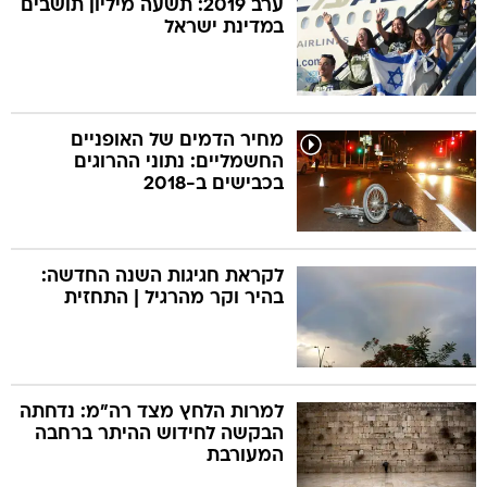
ערב 2019: תשעה מיליון תושבים
במדינת ישראל
בה
מחיר הדמים של האופניים
החשמליים: נתוני ההרוגים
קה
הגטאות
בכבישים ב-2018
קראינה
לקראת חגיגות השנה החדשה:
בהיר וקר מהרגיל | התחזית
למרות הלחץ מצד רה"מ: נדחתה
הבקשה לחידוש ההיתר ברחבה
המעורבת