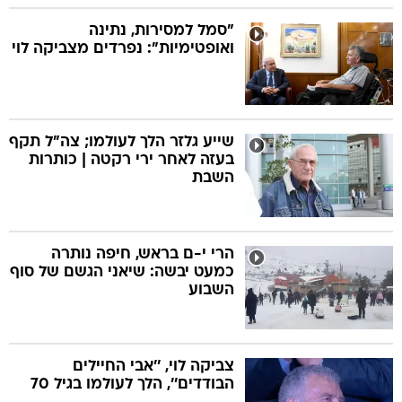
"סמל למסירות, נתינה
ואופטימיות": נפרדים מצביקה לוי
שייע גלזר הלך לעולמו; צה"ל תקף
בעזה לאחר ירי רקטה | כותרות
השבת
הרי י-ם בראש, חיפה נותרה
כמעט יבשה: שיאני הגשם של סוף
השבוע
צביקה לוי, ''אבי החיילים
הבודדים'', הלך לעולמו בגיל 70