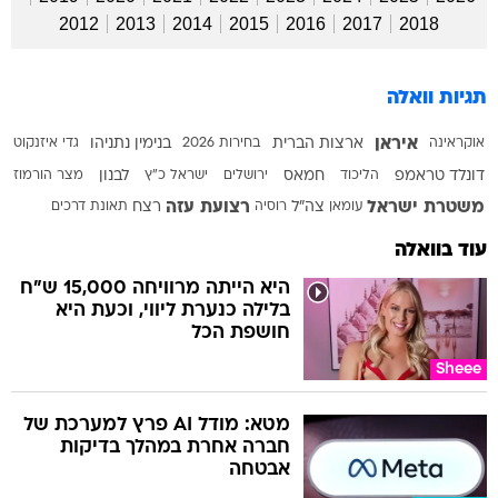
2012
2013
2014
2015
2016
2017
2018
תגיות וואלה
איראן
אוקראינה
ארצות הברית
בחירות 2026
בנימין נתניהו
גדי איזנקוט
דונלד טראמפ
הליכוד
חמאס
ירושלים
ישראל כ"ץ
לבנון
מצר הורמוז
משטרת ישראל
רצועת עזה
עומאן
צה"ל
רוסיה
רצח
תאונת דרכים
עוד בוואלה
היא הייתה מרוויחה 15,000 ש"ח
בלילה כנערת ליווי, וכעת היא
חושפת הכל
Sheee
מטא: מודל AI פרץ למערכת של
חברה אחרת במהלך בדיקות
אבטחה