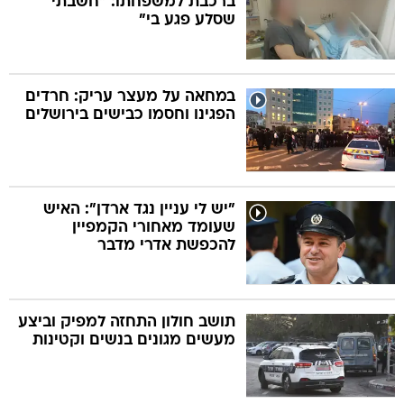
ברכבת למשפחתו: "חשבתי
שסלע פגע בי"
במחאה על מעצר עריק: חרדים
הפגינו וחסמו כבישים בירושלים
"יש לי עניין נגד ארדן": האיש
שעומד מאחורי הקמפיין
להכפשת אדרי מדבר
תושב חולון התחזה למפיק וביצע
מעשים מגונים בנשים וקטינות