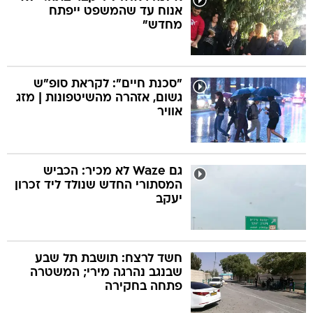
אנוח עד שהמשפט ייפתח
מחדש"
"סכנת חיים": לקראת סופ"ש
גשום, אזהרה מהשיטפונות | מזג
אוויר
גם Waze לא מכיר: הכביש
המסתורי החדש שנולד ליד זכרון
יעקב
חשד לרצח: תושבת תל שבע
שבנגב נהרגה מירי; המשטרה
פתחה בחקירה