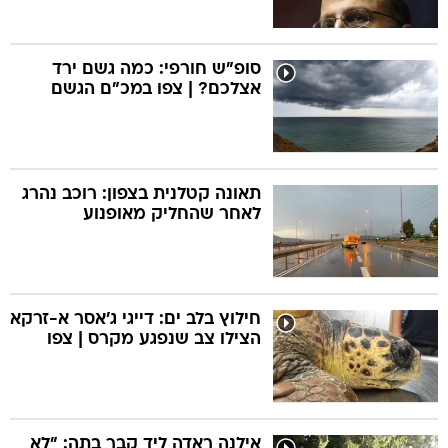
סופ"ש חורפי: כמה גשם ירד
אצלכם? | צפו במכ"ם הגשם
תאונה קטלנית בצפון: רוכב נהרג
לאחר שהחליק מאופנוע
חילוץ בלב ים: דייגי ג'אסר א-זרקא
הצילו צב שנפגע מקרס | צפו
אילנה ראדה ליד קבר בתה: "לא