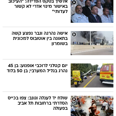
אלשיך בטקס הפרידה: "העיכוב
באישור מינוי אדרי לא קשור
לעדותי"
בה
אישה נהרגה וגבר נפצע קשה
בתאונה בין אוטובוס למכונית
קה
הגטאות
בשומרון
קראינה
יום קטלני לרוכבי אופנוע: בן 45
נהרג בגליל המערבי; בן 50 בלוד
שולח יד לעגלה וגונב: צפו בכייס
הסדרתי ברחובות תל אביב
בפעולה