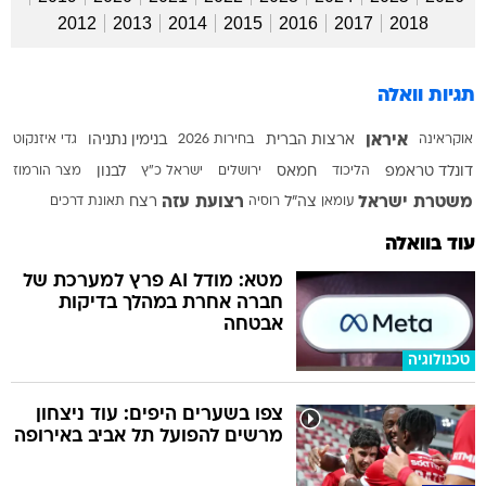
2012
2013
2014
2015
2016
2017
2018
תגיות וואלה
איראן
אוקראינה
ארצות הברית
בחירות 2026
בנימין נתניהו
גדי איזנקוט
דונלד טראמפ
הליכוד
חמאס
ירושלים
ישראל כ"ץ
לבנון
מצר הורמוז
משטרת ישראל
רצועת עזה
עומאן
צה"ל
רוסיה
רצח
תאונת דרכים
עוד בוואלה
מטא: מודל AI פרץ למערכת של
חברה אחרת במהלך בדיקות
אבטחה
טכנולוגיה
צפו בשערים היפים: עוד ניצחון
מרשים להפועל תל אביב באירופה