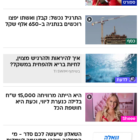
ספורט
התרגיל נכשל: קבלן ואשתו יפצו
רוכשים בנתניה ב-650 אלף שקל
כסף
איך להיראות ולהרגיש מצוין,
לחיות בריא ולהפחית במשקל?
בשיתוף TI SWIM
טוב לדעת
היא הייתה מרוויחה 15,000 ש"ח
בלילה כנערת ליווי, וכעת היא
חושפת הכל
Sheee
השאלון שיעשה לכם סדר - מי