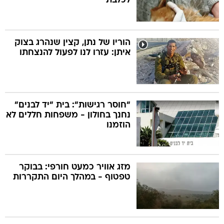
לכלבת"
הוריו של נתן, קצין שנהרג בצוק
איתן: עזרו לנו לפעול להנצחתו
"חוסר רגישות": בית "יד לבנים"
נחנך בחולון - משפחות חללים לא
הוזמנו
מזג אוויר כמעט חורפי: בבוקר
טפטוף - במהלך היום התקררות