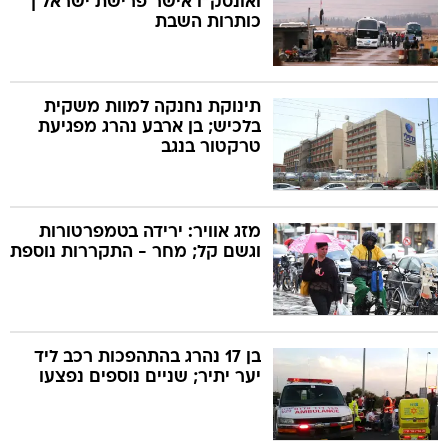
ואונסק"ו אישר פרישת ישראל |
כותרות השבת
תינוקת נחנקה למוות משקית
בלכיש; בן ארבע נהרג מפגיעת
טרקטור בנגב
מזג אוויר: ירידה בטמפרטורות
וגשם קל; מחר - התקררות נוספת
בן 17 נהרג בהתהפכות רכב ליד
יער יתיר; שניים נוספים נפצעו