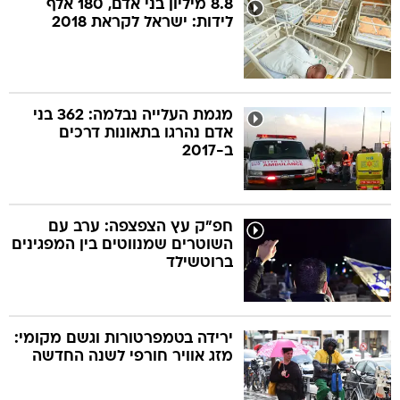
8.8 מיליון בני אדם, 180 אלף
לידות: ישראל לקראת 2018
בה
מגמת העלייה נבלמה: 362 בני
אדם נהרגו בתאונות דרכים
קה
הגטאות
ב-2017
קראינה
חפ"ק עץ הצפצפה: ערב עם
השוטרים שמנווטים בין המפגינים
ברוטשילד
ירידה בטמפרטורות וגשם מקומי:
מזג אוויר חורפי לשנה החדשה