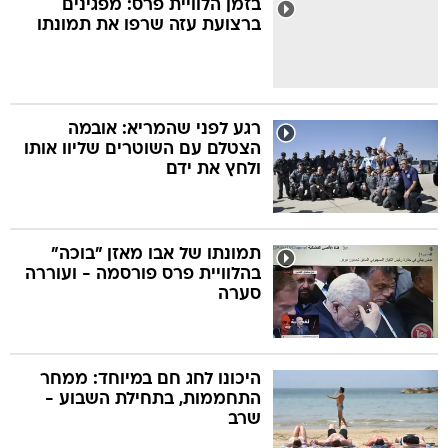
בזמן הלוויית פרס: מפגינים
ברצועת עזה שרפו את תמונתו
בה
רגע לפני שהמריא: אובמה
הצטלם עם השוטרים שליוו אותו
קה
הגטאות
ולחץ את ידם
קראינה
תמונתו של אבו מאזן "בוכה"
בהלוויית פרס פורסמה - ועוררה
סערה
היכונו לחג חם במיוחד: ממחר
התחממות, בתחילת השבוע -
שרב