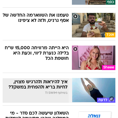
כסף
טעמנו את השווארמה החדשה של
אסף גרניט, ולזה לא ציפינו
אוכל
היא הייתה מרוויחה 15,000 ש"ח
בלילה כנערת ליווי, וכעת היא
חושפת הכל
Sheee
איך להיראות ולהרגיש מצוין,
לחיות בריא ולהפחית במשקל?
בשיתוף TI SWIM
טוב לדעת
השאלון שיעשה לכם סדר - מי