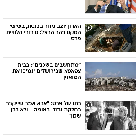
הארון יוצב מחר בכנסת, בשישי
הטקס בהר הרצל: סידורי הלוויית
פרס
"מתחשבים בשכנים": בבית
צפאפא שבירושלים ינמיכו את
המואזין
בתו של פרס: "אבא אמר שייקבר
בחלקת גדולי האומה - ולא בבן
שמן"