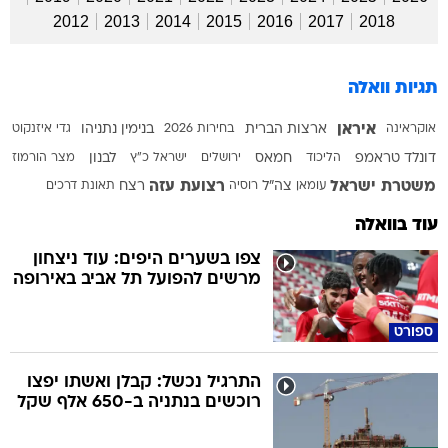
2012
2013
2014
2015
2016
2017
2018
תגיות וואלה
איראן
אוקראינה
ארצות הברית
בחירות 2026
בנימין נתניהו
גדי איזנקוט
דונלד טראמפ
הליכוד
חמאס
ירושלים
ישראל כ"ץ
לבנון
מצר הורמוז
משטרת ישראל
רצועת עזה
עומאן
צה"ל
רוסיה
רצח
תאונת דרכים
עוד בוואלה
צפו בשערים היפים: עוד ניצחון
מרשים להפועל תל אביב באירופה
ספורט
התרגיל נכשל: קבלן ואשתו יפצו
רוכשים בנתניה ב-650 אלף שקל