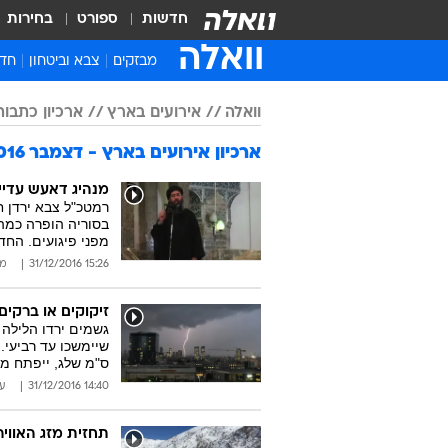
חדשות
ספורט
בחירות
וואלה
מבזקים
צבא וביטחון
חדש
איר
וואלה
אירועים בארץ
ארכיון כתבות 016
חדש
ארכיון אירועים בארץ - דצמבר 2016
חינ
ישר
מנהיג דאעש עדיי
רמטכ"ל צבא ירדן ח
ברי
בסוריה הופרה כמה 
מפני פיגועים. הח
חבר
15:26 31/12/2016
מע
זיקוקים או ברקי
גשמים ירדו הלילה 
ס"מ שלג, ייפתח מ
14:40 31/12/2016
ע
תחזית מזג האווי