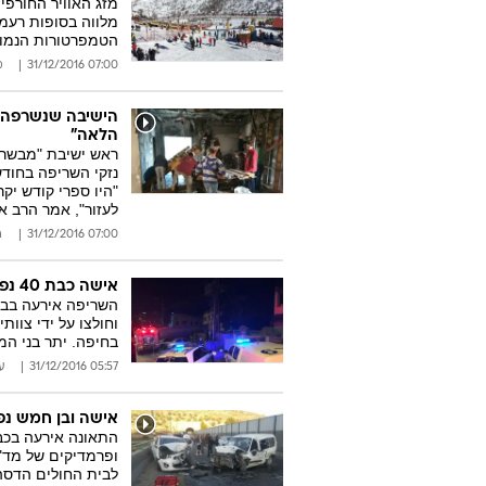
מזג האוויר החורפי
מלווה בסופות רעמי
הטמפרטורות הנמוכ
07:00 31/12/2016
מ
הישיבה שנשרפה מ
הלאה"
ראש ישיבת "מבשר ש
נזקי השריפה בחוד
"היו ספרי קודש יק
לעזור", אמר הרב אביד
07:00 31/12/2016
ה
אישה כבת 40 נפצעה אנושות בשריפת בית בגליל המערבי
השריפה אירעה בבי
וחולצו על ידי צוות
בחיפה. יתר בני המ
05:57 31/12/2016
ע
אישה ובן חמש נפצעו קש
ופרמדיקים של מד"א
לבית החולים הדסה 