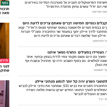
חשיפת הפרוטוקולים תצביע על מעורבות המדינה באירועים.
כסף
שיו הם יודו? עושים צחוק מהעדה התימנית"
תרבות 
שה שטיינמץ
מאה א
מקבלים כנפיים: חמישה דברים שאתם צריכים לדעת היום
יים בבסיס חצרים ולראשונה במטס ישתתף מטוס ה"אדיר". קטע
 בכביש 531 שמתחבר לדרך איילון יחנך במעמד שר התחבורה ומנכ"לי חברות
י איילון ועוד שלושה דברים שאתם צריכים לדעת היום
גל סלונימסקי
: הצטיידו במעילים  החורף נשאר איתנו
 ימשיך גם היום וגשם מקומי צפוי לרדת בצפון ובחוף. אתר
ונה לגולשים. גם בסוף השבוע יהיה קר מהרגיל ובשבת אף
תיירות
ת הגולן
לפני ה
די חשמונאי
שתיקח
חברת נת"י ומשרד התחבורה חונכים את כביש 531, שמחבר את נתיבי איילון לכביש
"המחלפים לאורך התוואי החדש יעניקו נגישות מלאה וישירה
ישובים הגובלים לכביש"
ור רביד