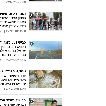
18:00 29/12/2016
ש
תחזית מזג האוויר
בצפון הארץ ולאורך
בשבת תורגש ירידה 
השבוע עדיין יהיה ק
16:30 29/12/2016
מ
כביש 531 נחנך: "תושבי הרצליה ורעננה כבר הרגישו הקלה בעומס"
במזרח עד החיבור ע
13:35 29/12/2016
א
181,000 נולדו, 43,000 מתו: כך השתנתה אוכלוסיית ישראל השנה
שהגיעו מרוסיה ומאוקראינה. הת
10:45 29/12/2016
א
בנו של מוביל המ