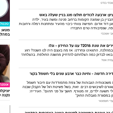
בתי בנדט
ון: ארבעה לכודים חולצו מגג בניין שעלה באש
הבניין בן שמונה הקומות ברחוב פנינה ומשה בעיר, ילדה
ן דוד אדום. חמישה צוותי כיבוי מהעיר ומתחנות רמלה ורחובות
טכנולו
פה, שנסיבותיה טרם התבררו
בי אשכנזי
במהלך
? ענו על החידון - וגלו
 במהלכה, התגאינו ונחרדנו. אז מה בעצם היה לנו השנה? רגע
 בואו לבדוק כמה הצלחתם להדחיק מהשנה החולפת. בהצלחה!
מית אשל
רה חדשה - וחיות כבר ארבע שנים בלי חשמל בקור
 משכונותיה הגבוהות של צפת מתמודדות עם חיבור חשמל
אופנה
גורם לשיבושים רבים. זאת, בשל פשיטת רגל של הקבלן שבנה
י תשעה ילדים, זה מטורף. חושך על פני תהום". העירייה:
יוניקל
ן במסגרת מגבלות החוק"
נקנה ש
עדי חשמונאי