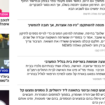
 ממשיך גם היום, כאשר גשם מקומי צפוי בצפון ובמישור החוף
המייל האדום
ם. החרמון אמנם יתכסה בשלג, אך הוא נסגר למבקרים.
ות ימשיכו גם לשבוע הבא
ערכת וואלה חדשות
אופנה
לכוכבת
איפה?
נסה להשתקם: "היו פה אוצרות, אך חובה להמשיך
לום" בחיפה, שפנתה למימון המונים כדי לגייס כספים לתיקון
ש שעבר, אמר כי בספרייה שנשרפה הושקעה עבודה של שנים.
רים, חלקם קיבלנו מאנשים ששרדו את השואה. הציבור צריך
ן חזני לאולפן וואלה! NEWS
ילה קובו
ת בכפר עראבה. האישה, בעלה ושתי בנותיהם נלכדו בבית
י הכיבוי. צוותי מד"א פינו את האישה לבית החולים רמב"ם
ספורט
שפחה נפגעו באורח קל ופונו למרכז הרפואי לגליל בנהריה
בית"ר 
די חשמונאי
ה"טופ-5 ליגות באירו
ה ובינוני בתאונה ליד ירושלים; 3 נוספים נפצעו קל
התאונה אירעה בכביש 60 שביהודה ושומרון, בסמוך למחסום המנהרות. חובשים
 טיפלו בהם ובפצועים הנוספים, בהם שני פעוטות, ופינו אותם
עין כרם