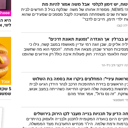
ח, יש זימון לקלפי  אבל משה אמור להיות מת
בראיון לאולפן וואלה! NEWS, מספרת אחותו של משה  שנלקח בגיל 3 חודשים לבית
Sheee
כי עשרות שנים משפחתה ממשיכה לקבל מסמכים שמעידים שהוא
ת ילדי תימן, חייבים לדבר"
ליווי,
לה קובו
ע בברלין  אך הוגדרה "נפגעת תאונת דרכים"
ה אליקים, שבן זוגה רמי עדיין מאושפז במצב קשה, גילו כי
נסיבות הטרור שבהן מצאה את מותה. "הכסף הוא מה שחשוב
טוח הלאומי הבהירו: חוק פעולות איבה כולל רק אירועים שהופנו
נה ירקצי
ו
דב גיל-הר
רואות עיניי": המחלצים ביקרו את בסמה בת השלוש
אוכל
ין הראשונים בזירת התהפכות הרכב לנהר הירדן הגיעו לבית
התרגשות בפעוטה שלה העניקו החייאה כשהייתה במצב אנוש,
5 שק
חקת. "זה נס גדול", אמר אחד מהם
שמשגע
די חשמונאי
חה הדיון על תכניות בנייה מעבר לקו הירוק בירושלים
קיים היום בוועדה המקומית לתכנון ולבנייה ולעסוק בהיתרים
 דיור ברמות ורמת שלמה. היו"ר מכחיש התערבות מצד הממשלה,