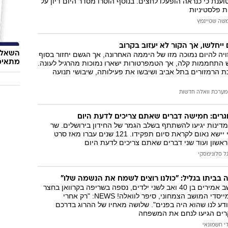
ענת כי כנראה הופעלו לחצים. בנוסף הוסרו מסדר היום דיון על
ת פלסטיניות
שה שטיינמץ
יחלשו, אך הקור לא יעזוב בקרוב
השאלון
ה להיום נמוכה מזו של היממה האחרונה, אך הגשם יחזור בסוף
מתאימ
 התחממות קלה, אך הטמפרטורות ישארו נמוכות מהרגיל לעונה.
 הרמזורים בתל אביב ושיבשו את פעילותה, שיבושי תנועה
מערכת וואלה חדשות
וגרים: חמישה דברים שאתם צריכים לדעת היום
דינות יגיעו להשתתף בשלב הגמר של החידון בירושלים. שר
החוץ האמריקני קרי יישא נאום לקראת סיום תפקידו. 121 שנים עברו מאז סרט
אשון ועוד שני דברים שאתם צריכים לדעת היום
ל סלונימסקי
 בביתו בגליל: "כולנו רוצים לשמח את הנשמה שלו"
יתר און כרמלי, תושב אמירים בן 40 ואב לשני ילדים, נספה בשריפה בקרוואן בחצר
בית הוריו. אביו, ממייסדי המושב הצמחוני, סיפר לוואלה! NEWS: "רק אחרי
ע לנו שהוא היה בפנים". שלושה מאחיו של ההרוג בדרכם
רים הגיעו לנחם את המשפחה
י חשמונאי