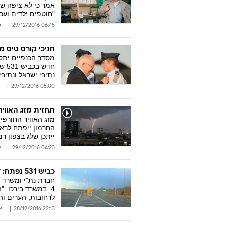
אמר כי לא ציפה ש
"חוטפים ילדים ועכ
06:45 29/12/2016
מ
חניכי קורס טיס 
מסדר הכנפיים יתק
חדש
נתיבי ישראל ונתיב
05:00 29/12/2016
תחזית מזג האוויר
מזג האוויר החורפי
החרמון ייפתח לראש
ייתכן שלג בצפון רמ
04:23 29/12/2016
ע
כביש 531 נפתח: לתושבי השרון יהיה קל יותר לנסוע מנתיבי איילון
4. במשרד בירכו: 
לרחובות, הערים וה
22:13 28/12/2016
א