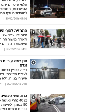
"מבצע סילבסטר"
אלפי שוטרים יתפרס
ההיערכות, המשטרה
למועדונים ודף המ
09:06 30/12/2016
התחזית לסוף השב
היום לא צפוי שינו
ולאורך מישור החוף
ומשעות הצהריים יי
04:10 30/12/2016
מ
סגן ראש עיריית ר
נגדם
דירה בבניין ברחוב 
לעזרת הדיירת וגיי
אישורי בנייה: "לא
21:15 29/12/2016
או
הרוג ושני פצועים
כבדים נרשמו באזור