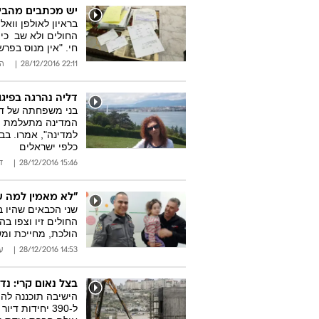
יש מכתבים מהביטו
החולים ולא שב  
חי. "אין מנוס בפרש
22:11 28/12/2016
הי
דליה נהרגה בפיגו
בני משפחתה של דלי
המדינה מתעלמת מ
למדינה", אמרו. בבי
כלפי ישראלים
15:46 28/12/2016
ד
"לא מאמין למה ש
שני הכבאים שהיו ב
החולים זיו וצפו ב
הולכת, מחייכת ומש
14:53 28/12/2016
ע
בצל נאום קרי: נד
הישיבה תוכננה להת
ל-390 יחידות