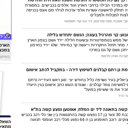
: כך נערכת המשטרה לחגיגות השנה האזרחית החדשה
ו במרכזי הבילוי ברחבי הארץ ועוד אלפים בכבישים. במסגרת
 תחלק לראשונה עשרות אלפי ערכות לגילוי סם אונס בכניסה
לצות למבלות ולמבלים
אבי אשכנזי
,
משה שטיינמץ
,
יניר יגנה
ו
עדי חשמונאי
וע: קר מהרגיל בעונה; הגשם יתחדש בלילה
טוב ל
י של ממש בטמפרטורות ובשעות הלילה יירד גשם בצפון הארץ
. מחר תחול התקררות וייעשה קר במיוחד. שלג יירד בחרמון
הארכת
תכן גשם קל גם במרכז
במבצע
ערכת וואלה חדשות
בשיתוף 
מת גן רתם קבלנים לשיפוץ דירה - במקביל לכתב אישום
ביאליק בעיר נשרפה כליל בחודש יוני. סגן ראש העירייה נרתם
ס למשימה צמד קבלנים - שנגדם הוגש כתב אישום בגין היעדר
 מכיר את מי ששיפץ בפועל"
ר רביד
 קשה בתאונה ליד ים המלח; אופנוען נפצע קשה בת"א
בן 40 נהרג ואישה כבת 30 ונער בן 17 נפצעו קשה בהתנגשות בין שני כלי רכב בכביש
90 בסמוך לעיינות צוקים. רוכב האופנוע בן ה-64 נפגע מכלי רכב ועומסי תנועה
השאלון
מתאימ