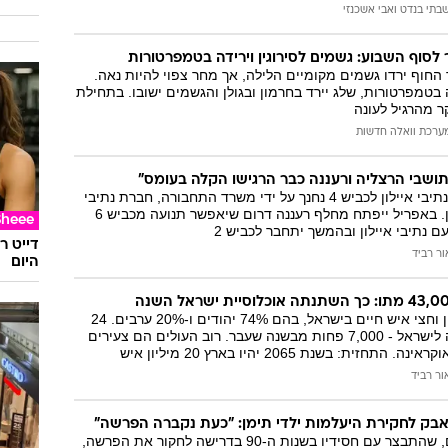
בתי בנדט
ו
אבי אשכנזי
 לסוף השבוע: גשמים לסירוגין וירידה בטמפרטורות
 החוף ירדו גשמים מקומיים הלילה, אך מחר צפוי להיות נאה.
בטמפרטורות, שלג יירד בחרמון ובגולן והגשמים ישובו. בתחילת
ר מהרגיל לעונה
ערכת וואלה חדשות
הכביש המחבר בין נתיבי איילון לכביש 4 נחנך על ידי משרד התחבורה, חברת נתיבי
ישראל ונתיבי איילון. באפריל ייפתח מחלף רעננה דרום שיאפשר תנועה מכביש 6
Sheee
ם נתיבי איילון ובהמשך יתחבר לכביש 2
דייט ר
ור רביד
היום
יותר משמונה מיליון וחצי איש חיים בישראל, בהם 74% יהודים ו-20% ערבים. 24
אלף איש עלו השנה לישראל - 7,000 פחות מבשנה שעבר. רוב העולים הם צעירים
חזית: בשנת 2065 יהיו בארץ 20 מיליון איש
ור רביד
אבק לחקירת היעלמות ילדי תימן: "כעת נקברה הפרשה"
הבן של עוזי משולם, שהתבצר עם חסידיו בשנות ה-90 בדרישה לחקור את הפרשה,