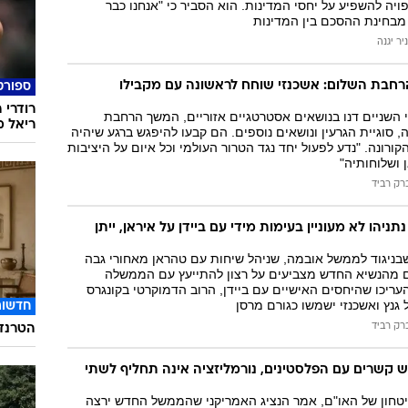
יה להשפיע על יחסי המדינות. הוא הסביר כי "אנחנו כבר
מבחינת ההסכם בין המדינות
ניר יגנה
הרחבת השלום: אשכנזי שוחח לראשונה עם מקבילו
ספורט
רודרי 
 השניים דנו בנושאים אסטרטגיים אזוריים, המשך הרחבת
ריאל מ
, סוגיית הגרעין ונושאים נוספים. הם קבעו להיפגש ברגע שיהיה
קורונה. "נדע לפעול יחד נגד הטרור העולמי וכל איום על היציבות
 ושלוחותיה"
רק רביד
תניהו לא מעוניין בעימות מידי עם ביידן על איראן, ייתן
בניגוד לממשל אובמה, שניהל שיחות עם טהראן מאחורי גבה
 מהנשיא החדש מצביעים על רצון להתייעץ עם הממשלה
העריכו שהיחסים האישיים עם ביידן, הרוב הדמוקרטי בקונגרס
גנץ ואשכנזי ישמשו כגורם מרסן
חדשות
רק רביד
הטרנד 
ש קשרים עם הפלסטינים, נורמליזציה אינה תחליף לשתי
טחון של האו"ם, אמר הנציג האמריקני שהממשל החדש ירצה