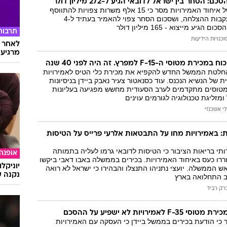
המייל האדום
משרד התקשורת של איחוד האמירויות מסר כי 15 אלף משרות צפויות להתווסף
בשנים הקרובות בעקבות ההצלחה, ושסכום הסחר צפוי להאמיר בעתיד ל-4
גיע מייצוא - 165 מיליון דולר
תרבות
וכנויות הידיעות
לאחר ד
מרגיעה
וסי ה-F-15 למפרץ. זה היה לפני 40 שנה
החלטת הממשל החדש להקפיא את מכירת כלי הטיס לאמירויות
 של הנשיא הנכנס. עוד כסנאטור צעיר נאבק ביידן בניסיונות
ר מטוסים מתקדמים לערב הסעודית מחשש מפגיעה בעליונות
מזליגת טכנולוגיה לגורמים עוינים
י אשכנזי
: באמירויות מחו על התבטאות אלרעי פרייס על הטיסות
תי בריאות הציבור כי הטיסות לדובאי גרמו לעליה בתמותה
אופנה
ררו כעס באיחוד האמירויות. בכירים בממשלה באבו דאבי ביקשו
יוניקל
הממשלה. יועצי נתניהו התנצלו והבהירו כי ישראל לא רואה
נקנה ש
 התחלואה בארץ
רק רביד
אמירויות לא ישפיע על ההסכם
י הודעת בכירים בממשל ביידן כי העסקה עם האמירויות