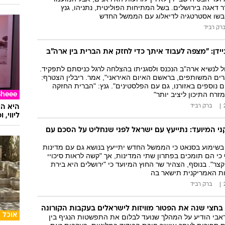
ר דאגה בירושלים. בשל המתיחות הפוליטית, נתניהו, גנץ
גיבשו אסטרטגיה לדיאלוג עם הממשל החדש
רק רביד
יידן: "מצפה לעבוד איתך כדי לחזק את הברית בין ארה"ב
לנשיא ארה"ב הנכנס ולסגניתו בהצלחה לרגל כניסתם לתפקיד.
ים המשותפים, בראשם האיום האיראני", אמר. ריבלין הצטרף:
 נוספים באזורנו, גם עם הפלסטינים". גנץ: "הברית החזקה
זרח התיכון ליציב יותר"
Sheee
ברק רביד
ליווי,
י המיועד: נתייעץ עם ישראל לפני שנחליט על הסכם עם
 בשימוע בסנאט כי הממשל החדש יתייעץ בנושא גם עם מדינות
כי הם תומכים בפתרון שתי המדינות, אך "קשה לראות סיכויי
ר". בנוסף, הצהיר שר החוץ המיועד כי "ירושלים היא בירת
ות האמריקנית תישאר בה
ברק רביד
בחצי שנה את הפטור מוויזות לישראלים בעקבות הקורונה
אוכל
אבי הודיע על המהלך שנועד לבלום את התפשטות הנגיף בין