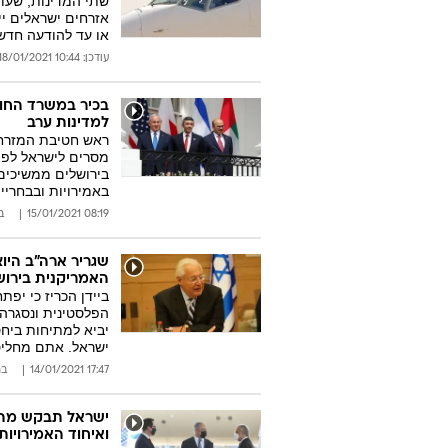
שתי המדינות, שעות
או עד להודעה חדש
עודכן: 10:44 18/01/2021
בכיר במשרד החוץ:
למדינות ערב
ראש חטיבת המזרח ה
מסרים לישראל לפיה
בירושלים ממשיכים ב
באמירויות ובבחריי
08:19 15/01/2021
ב
שגריר ארה"ב היו
האמריקנית בירוש
ביידן הכריז כי יפ
הפלסטינית ונסגרה 
יביא למתיחות ביחס
ישראל. אתם מחליט
17:47 14/01/2021
בר
ישראל תבקש מהמ
ואיחוד האמירויות