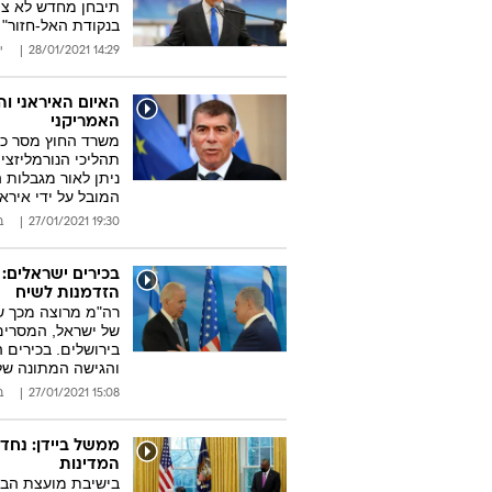
תיבחן מחדש לא צפו
בנקודת האל-חזור" 
14:29 28/01/2021
י
האיום האיראני ו
האמריקני
משרד החוץ מסר כי
תהליכי הנורמליזציה
ניתן לאור מגבלות ה
המובל על ידי איראן
19:30 27/01/2021
ב
בכירים ישראלים: נ
הזדמנות לשיח
רה"מ מרוצה מכך ש
של ישראל, המסרים
בירושלים. בכירים 
והגישה המתונה של 
15:08 27/01/2021
ב
ממשל ביידן: נחד
המדינות
בישיבת מועצת הבי