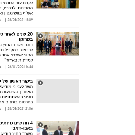
לקדם עוד הסכמי נו
המדינות. לדבריו, 
אש"ף בוושינגטון וא
16:09 26/01/2021
ב
20 שנים לאחר 
במרוקו
דובר משרד החוץ מס
לרבאט. במקביל נפת
החוץ אשכנזי אמר כי
למדינות באיזור"
14:44 26/01/2021
ב
ביקור ראשון של ש
השר לענייני מודיע
האחרון. בשבועות 
חגיגי בהשתתפות נת
בחרטום בוחנים את
21:06 25/01/2021
ב
4 חודשים מחתימ
באבו-דאבי
משרד החוץ הודיע כ