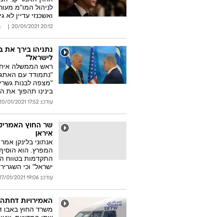
לניהול המו"מ מעור
ואשכנזי עדיין לא 
20:12 20/01/2021
ב
נתניהו בירך את ב
לישראל"
ראש הממשלה איחל 
"נתמודד עם האתגר
"מצפה לבנות גשרים
בינינו תהפוך את המ
עודכן: 17:52 20/01/2021
שר החוץ האמריקנ
איראן
אנתוני בלינקן אמר
המפרץ. הוא הוסיף 
התקדמות בטווח הקצ
ישראל" וכי השגריר
עודכן: 19:06 27/01/2021
האמירויות דחתה 
משרד החוץ באבו ד