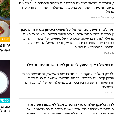
 שגרירות ישראל במדינה תקדם את מכלול היחסים בין המדינות
 עם הממשל האמירתי. במקביל, ממשלת האמירויות החליטה
שראל
ערכת וואלה חדשות
ארה"ב תתייעץ עם ישראל על נושאי ביטחון במזרח התיכון
 בכירים בשני הממשלים, הציע היועץ לביטחון לאומי בארצות
ראלי לפתוח בדיאלוג אסטרטגי על נושאים אלו בעתיד הקרוב.
אוכל
ת כי ביידן מחויב לביטחון ישראל, וכי הממשל החדש רוצה
יהיה צ
סכמי הנורמליזציה באזור
נקניקי
רק רביד
 ממשל ביידן: היועץ לביטחון לאומי שוחח עם מקבילו
לג'ייק סאליבן עסקה בין היתר בנושא האיראני, והתבצעה כחלק
יבן קיים עם מקביליו בכמה מדינות שנחשבות בנות ברית
זו השיחה הראשונה בין בכירים בממשלת ישראל לבין בכירים
 השבעתו
רק רביד
טכנולו
ד: בלינקן שלח מסרי הרגעה, אבל לא בטוח שזה עזר
 תסמיני גמילה אחרי ארבע שנים מפנקות עם טראמפ. שר
במהלך
ועד הבטיח שביידן לא רץ לזרועות האיראנים, אבל המועמד