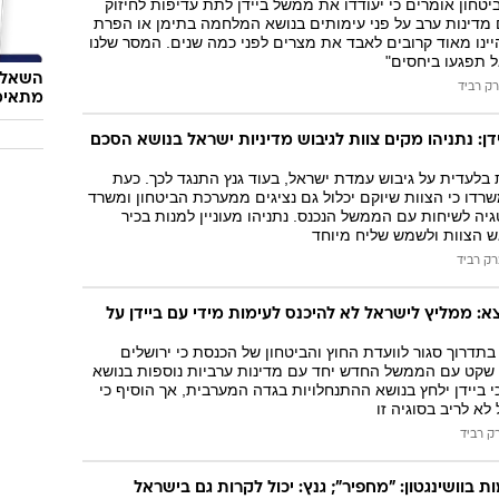
טחון אומרים כי יעודדו את ממשל ביידן לתת עדיפות לחיזוק
 מדינות ערב על פני עימותים בנושא המלחמה בתימן או הפרת
היינו מאוד קרובים לאבד את מצרים לפני כמה שנים. המסר שלנו
ל תפגעו ביחסים"
השאלון
ק רביד
מתאימ
ן: נתניהו מקים צוות לגיבוש מדיניות ישראל בנושא הסכם
 בלעדית על גיבוש עמדת ישראל, בעוד גנץ התנגד לכך. כעת
שרדו כי הצוות שיוקם יכלול גם נציגים ממערכת הביטחון ומשרד
יה לשיחות עם הממשל הנכנס. נתניהו מעוניין למנות בכיר
 הצוות ולשמש שליח מיוחד
רק רביד
א: ממליץ לישראל לא להיכנס לעימות מידי עם ביידן על
 בתדרוך סגור לוועדת החוץ והביטחון של הכנסת כי ירושלים
ג שקט עם הממשל החדש יחד עם מדינות ערביות נוספות בנושא
י ביידן ילחץ בנושא ההתנחלויות בגדה המערבית, אך הוסיף כי
א לריב בסוגיה זו
ק רביד
ת בוושינגטון: "מחפיר"; גנץ: יכול לקרות גם בישראל