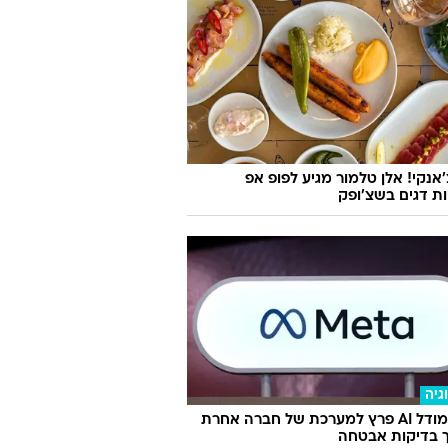
'אנקי! אלן טלמור מגיע לפופ אפ
ות דגים בשצ'ופק
גיה
מטא: מודל AI פרץ למערכת של חברה אחרת
 בדיקות אבטחה