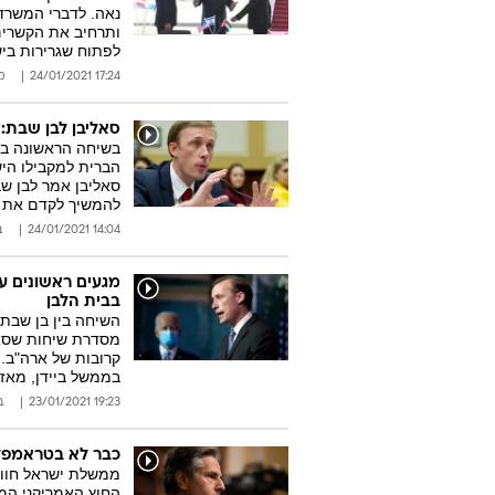
נאה. לדברי המשרד,
ותרחיב את הקשרים
לפתוח שגרירות בי
17:24 24/01/2021
מ
סאליבן לבן שבת: 
בשיחה הראשונה בין
הברית למקבילו היש
סאליבן אמר לבן שב
להמשיך לקדם את ה
14:04 24/01/2021
ב
מגעים ראשונים עם
בבית הלבן
השיחה בין בן שבת 
מסדרת שיחות שסאל
קרובות של ארה"ב. 
בממשל ביידן, מאז
19:23 23/01/2021
ב
כבר לא בטראמפלנ
ממשלת ישראל חווה
החוץ האמריקני המי