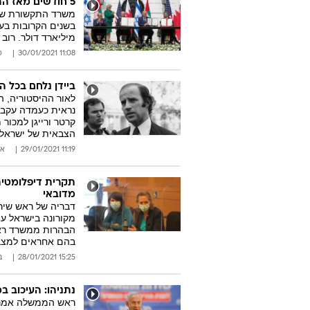
5 חודשים מאז ההסכם: הסחר בין ישראל לדובאי הגיע ל-272 מיליון דולר
מיליארד דולר. רוב הסכום ה
11:08 30/01/2021
ס
ביידן נלחם בכל הכוח במכירת מט
לאור ההיסטוריה, 
נראית כעמדה עקבית
קרטר ורייגן למכו
הצבאית של ישראל ו
11:19 29/01/2021
אל
תקרית דיפלומטית
מדובאי
דבריה של ראש שירו
מקורונה בישראל עו
הבהרות ממשרד ראש 
בהם אחראים למצב
15:25 28/01/2021
ב
נתניהו: העיכוב במכירת מטוסי F-35 ל
ראש הממשלה אמר כ