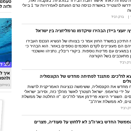
 ספורות לאחר אישור חובת הבידוד במלוניות. בעקבות זאת,
טעמנו
אזרחים ישראלים יידרשו להצטייד באשרת כניסה טרם הגעתם לאמירויות עד 1 ביולי
ולזה לא
ה
ברק רביד
 יועצי ביידן הבהירו שיקדמו נורמליזציה בין ישראל
תיכון במשרד החוץ אמר כי בצוותו של הנשיא הנכנס העבירו
ם הם מעוניינים לקדם הסכמים נוספים באזור. הוא הבהיר כי
מגעים עם מדינות נוספות. ביקורי ריבלין, נתניהו ואשכנזי
ן מתעכבים בשל הקורונה
רק רביד
טוב ל
איך לה
צא לח"כים: מתנגד לפתיחה מחדש של הקונסוליה
ולהפח
לים
בשיתוף  SWIM
תח מחדש את הקונסוליה, ששימשה כנציגות האמריקנית לרשות
על ידי טראמפ. ישראל תצטרך לאשר מהלך כזה, וסירוב ישראלי
ים. השגריר היוצא פרידמן אמר לח"כים: "זו החלטה של ממשלת
ים, לא ממשלת ארה"ב"
ק רביד
משל החדש בארה"ב לא ללחוץ על סעודיה, מצרים