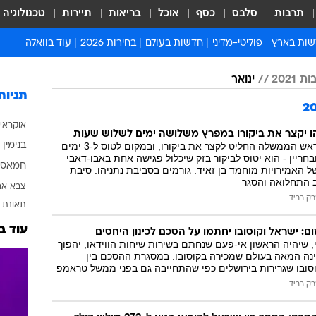
תרבות
סלבס
כסף
אוכל
בריאות
תיירות
טכנולוגיה
ות בארץ
פוליטי-מדיני
חדשות בעולם
בחירות 2026
עוד בוואלה
ועים בארץ
פוליטיקה וממשל
המזרח התיכון
דעות ופרשנויות
 2021
ינואר
ות פלילים ומשפט
יחסי חוץ
אירופה
סרי ושלזינגר
תגיות
וך
אמריקה
פרויקטים מיוחדים
אוקראי
אלים בחו"ל
אסיה והפסיפיק
אסור לפספס
הו יקצר את ביקורו במפרץ משלושה ימים לשלוש שעות
גורם בכיר אמר כי ראש הממשלה החליט לקצר את ביקורו, ובמקום לטוס ל-3 ימים
בנימין 
אות
אפריקה
מדע וסביבה
בחריין - הוא יטוס לביקור בזק שיכלול פגישה אחת באבו-דאבי
חמאס
 האמירויות מוחמד בן זאיד. גורמים בסביבת נתניהו: סיבת
ה ורווחה
הנחיות פיקוד העור
ב התחלואה והסגר
צבא אר
ארכיון מדורים
רק רביד
תאונת 
זמני כניסת שבת
עוד ב
ום: ישראל וקוסובו יחתמו על הסכם לכינון היחסים
לוח חופשות וחגים
שיהיה הראשון אי-פעם שנחתם בשירות שיחות הווידאו, יהפוך
נה המאה בעולם שמכירה בקוסובו. במסגרת ההסכם בין
לוח שנה
סובו שגרירות בירושלים כפי שהתחייבה גם בפני ממשל טראמפ
חדשות יהדות
רק רביד
חדשות המשפט