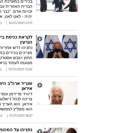
בכירים במערכת הבי
הברית האזורית עם
זכויות אדם. "כבר 
יהיה - לאט לאט, א
07:17 14/01/2021
בר
לקראת כניסת בייד
הגרעין
נתניהו דרש אחריות
מציינים בכירים במ
החוץ ויגבש אסטרטג
מטעמו לעמוד בראש
12:42 13/01/2021
ב
שגריר ארה"ב היוצ
איראן
דיוויד פרידמן אמר
צריכה לנהל דיאלו
איראן. הוא העריך כ
הוא ממליץ לממשל ל
18:27 11/01/2021
בר
נתניהו על המהומו