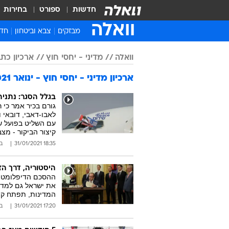
חדשות
ספורט
בחירות
וואלה
מבזקים
צבא וביטחון
חדש
איר
וואלה
מדיני - יחסי חוץ
ארכיון כתבות
חדש
ארכיון מדיני - יחסי חוץ - ינואר 2021
חינ
ישר
בגלל הסגר: נתני
ברי
לאבו-דאבי, דובאי ו
עם השליט בפועל של
חבר
קיצור הביקור - מצ
18:35 31/01/2021
ב
היסטוריה, דרך הז
ההסכם הדיפלומטי, 
את ישראל גם למדי
המדינות, תפתח קו
17:20 31/01/2021
ב