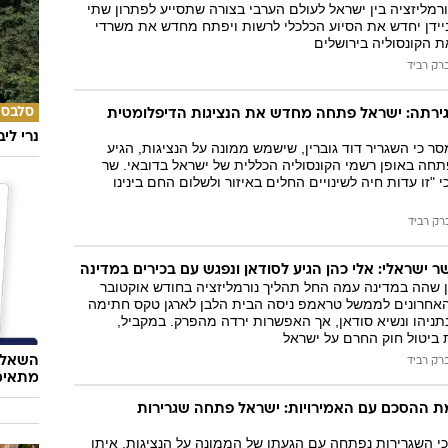
רמליזציה בין ישראל לעולם הערבי בצורה שתסייע לפתרון שתי
ביידן יחדש את הסיוע הכלכלי לרשות ויפתח מחדש את משרדי
ת הקונסוליה בירושלים
רק רביד
סלבס
סגירתה: ישראל פתחה מחדש את הנציגות הדיפלומטית
נרי לי
ר כי השגריר דוד גוברין, שישמש ממונה על הנציגות, הגיע
חה באופן רשמי הקונסוליה הכללית של ישראל בדובאי. שר
 "זו עדות חיה לשינויים החלים באיזור ולשלום החם בינינו
רק רביד
ר ישראלי: אלי כהן הגיע לסודאן ונפגש עם בכירים במדינה
ין שהה במדינה עמה החל תהליך נורמליזציה בחודש אוקטובר
האחרונים לממשל טראמפ ניסה הבית הלבן לארגן טקס חתימה
ניהו ונשיא סודאן, אך האפשרות ירדה מהפרק. במקביל,
 ביטול חוק החרם על ישראל
השאלון
רק רביד
מתאימ
ת ההסכם עם האמירויות: ישראל פתחה שגרירות
י השגרירות נפתחה עם הגעתו של הממונה על הנציגות, איתן