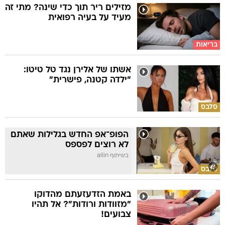
מזילים ריר תוך כדי שינה? מתי זה
מעיד על בעיה רפואית
בריאות
אשתו של אלירן נגד טל טיטו:
"ילדה קטנה, פישרית"
סלבס
הפופ־אפ החדש בגלילות שאתם
לא רוצים לפספס
בשיתוף allin
סלבס
באמת הזדעזעתם מהדוקו
"מזוודות ורודות"? אל תהיו
צבועים!