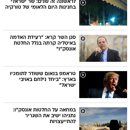
לראשונה זה שנים: שר ישראלי
בחגיגות היום הלאומי של טורקיה
בה
סגן השר קרא: "רעידת האדמה
באיטליה קרתה בגלל החלטת
קה
הגטאות
אונסק"ו"
קראינה
טראמפ בנאום ששודר לתומכיו
בארץ: "ביחד נילחם באויבי
ישראל"
במחאה על החלטות אונסק"ו:
נתניהו ישיב את השגריר
להתייעצויות