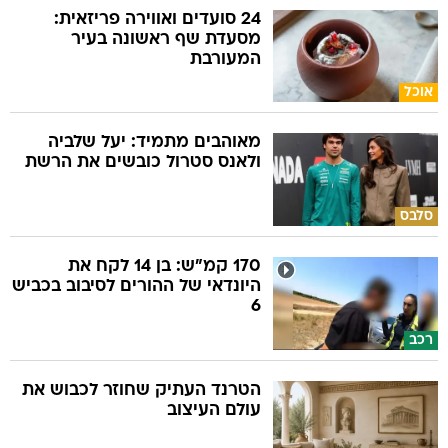
24 סועדים ואווירה פריזאית:
מסעדת שף ראשונה בעיר
המעורבת
אוכל
מאוהבים מתמיד: יעל שלביה
ולאנס סטרול כובשים את הרשת
סלבס
170 קמ"ש: בן 14 לקח את
היונדאי של ההורים לסיבוב בכביש
6
רכב
הטרנד העתיק שחוזר לכבוש את
עולם העיצוב