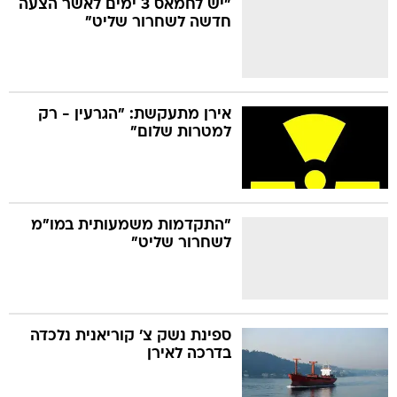
"יש לחמאס 3 ימים לאשר הצעה
חדשה לשחרור שליט"
בה
אירן מתעקשת: "הגרעין - רק
למטרות שלום"
קה
הגטאות
קראינה
"התקדמות משמעותית במו"מ
לשחרור שליט"
ספינת נשק צ' קוריאנית נלכדה
בדרכה לאירן