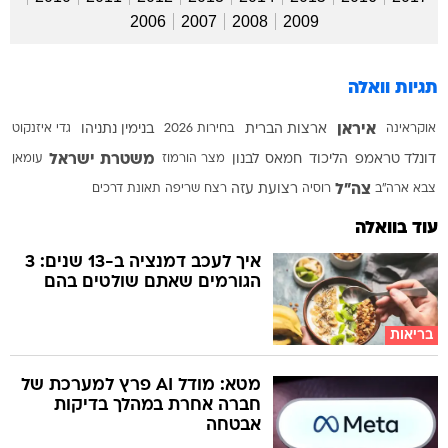
2006
2007
2008
2009
תגיות וואלה
איראן
אוקראינה
ארצות הברית
בחירות 2026
בנימין נתניהו
גדי איזנקוט
משטרת ישראל
דונלד טראמפ
הליכוד
חמאס
לבנון
מצר הורמוז
עומאן
צה"ל
צבא ארה"ב
רוסיה
רצועת עזה
רצח
שריפה
תאונת דרכים
עוד בוואלה
איך לעכב דמנציה ב-13 שנים: 3
הגורמים שאתם שולטים בהם
בריאות
מטא: מודל AI פרץ למערכת של
חברה אחרת במהלך בדיקות
אבטחה