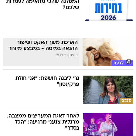
המפלגה שהכי מתאימה לעמדות
שלכם?
הארכת משך האקט ושיפור
ההנאה במיטה - במבצע מיוחד
בשיתוף "גברא"
טוב לדעת
נרי ליבנה חושפת: "אני חולת
פרקינסון"
סלבס
לאחר דאגת המעריצים ממצבה,
מרגלית צנעני מרגיעה: "הכל
בסדר"