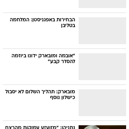
הבחירות באפגניסטן: המלחמה
בטליבן
"אובמה ומובארק ידונו ביוזמה
להסדר קבע"
מובארק: תהליך השלום לא יסבול
כישלון נוסף
נתניהו: "מזועזע עמוקות מהרצח