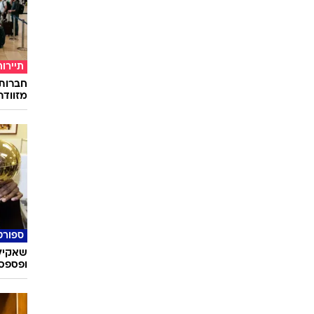
תיירות
חברות
מזוודה
ספורט
שאקיל 
ופספסת