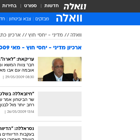
חדשות
ספורט
בחירות
וואלה
מבזקים
צבא וביטחון
חדש
איר
וואלה
מדיני - יחסי חוץ
ארכיון כתבות
חדש
ארכיון מדיני - יחסי חוץ - מאי 2009
חינ
ישר
עריקאת: "לארה"ב
חבר צוות המשא ומ
ברי
אובמה עם אבו מאזן
חבר
08:30 29/05/2009
"חיזבאללה בשלטון
שר הביטחון אמר ש
רחב יותר מול לבנון.
13:14 26/05/2009
נסראללה: "הדיוו
בעקבות הדיווחים ב
העומד מאחורי רצח 