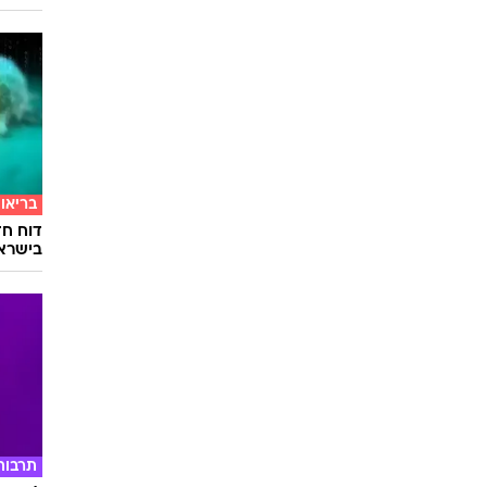
בריאו
דוח חד
בישרא
תרבות