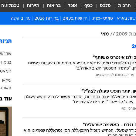
תרבות
סלבס
כסף
אוכל
בריאות
תיירות
טכנולוגיה
ות בארץ
פוליטי-מדיני
חדשות בעולם
בחירות 2026
עוד בוואלה
ועים בארץ
פוליטיקה וממשל
המזרח התיכון
דעות ופרשנויות
 2009
מאי
ות פלילים ומשפט
יחסי חוץ
אירופה
סרי ושלזינגר
תגיות
וך
אמריקה
פרויקטים מיוחדים
אוקראי
אלים בחו"ל
אסיה והפסיפיק
אסור לפספס
 ולנו אינטרס משותף"
תן הפלסטיני סאיב עריקאת הביע אופטימיות בעקבות פגישת
בנימין 
אות
אפריקה
מדע וסביבה
. "פיתרון הסכסוך חשוב לארה"ב"
חמאס
ה ורווחה
הנחיות פיקוד העור
ניר יהב, כתבנו לענייני ערבים
עומאן
ארכיון מדורים
תאונת 
, יותר חופש פעולה לצה"ל"
זמני כניסת שבת
אם חיזבאללה ינצח בבחירות, הדבר יאפשר לצה"ל חופש פעולה
עוד ב
 על צ' קוריאה: "דיבורים לא עוזרים"
לוח חופשות וחגים
פנחס וולף
לוח שנה
חדשות יהדות
ח נגדנו - האשמה ישראלית"
חדשות המשפט
'דר שפיגל', הכחיש מזכ"ל חיזבאללה חסן נסראללה שארגונו הוא
רפיק אל חרירי