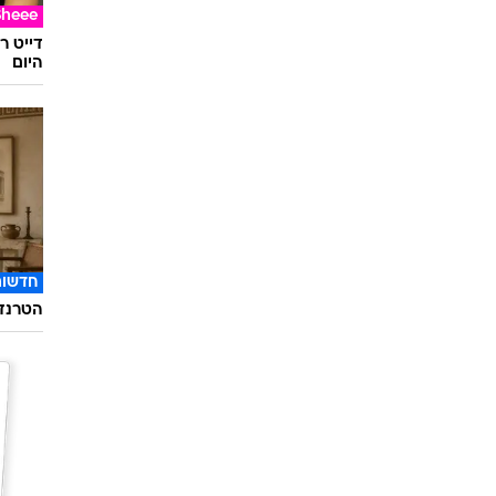
Sheee
דייט ר
היום
חדשות
הטרנד 