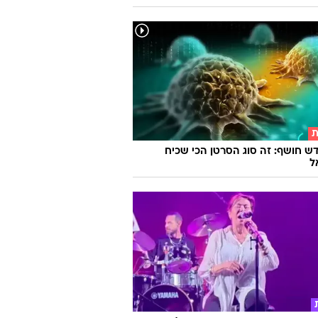
ת
ש חושף: זה סוג הסרטן הכי שכיח
ל