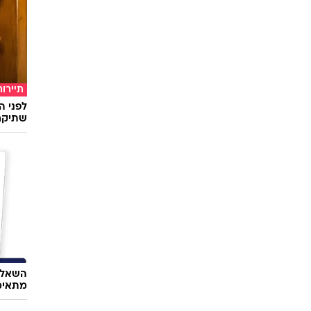
תיירות
לפני ה
שתיקח
השאלון
מתאימ