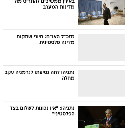
באירן ממשיכים להתריס מול
מדינות המערב
בה
מזכ"ל האו"ם: חיוני שתקום
מדינה פלסטינית
קה
הגטאות
קראינה
נתניהו דחה נסיעתו לגרמניה עקב
מחלה
נתניהו: "אין נכונות לשלום בצד
הפלסטיני"