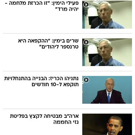
פעילי הימין: "זו הכרזת מלחמה -
יהיה מרד"
שרים בימין: "ההקפאה היא
טרנספר ליהודים"
נתניהו הכריז: הבנייה בהתנחלויות
תוקפא ל-10 חודשים
ארה"ב מבטיחה לקצץ בפליטת
גזי החממה