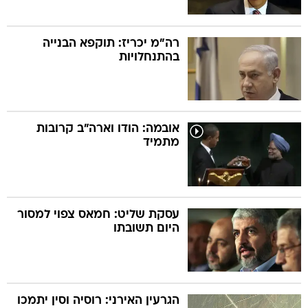
רה"מ יכריז: תוקפא הבנייה
בהתנחלויות
אובמה: הודו וארה"ב קרובות
מתמיד
עסקת שליט: חמאס צפוי למסור
היום תשובתו
הגרעין האירני: רוסיה וסין יתמכו