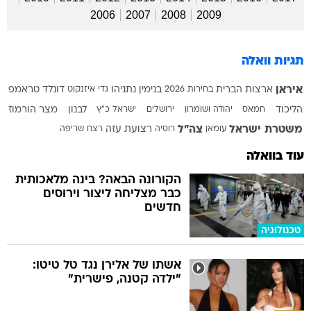
2006
2007
2008
2009
תגיות וואלה
איראן
ארצות הברית
בחירות 2026
בנימין נתניהו
גדי איזנקוט
דונלד טראמפ
הליכוד
חמאס
יהודה ושומרון
ירושלים
ישראל כ"ץ
לבנון
מצר הורמוז
משטרת ישראל
צה"ל
עומאן
רוסיה
רצועת עזה
רצח
שריפה
עוד בוואלה
הקורונה הבאה? בינה מלאכותית
כבר מצליחה ליצור וירוסים
חדשים
טכנולוגיה
אשתו של אלירן נגד טל טיטו:
"ילדה קטנה, פישרית"