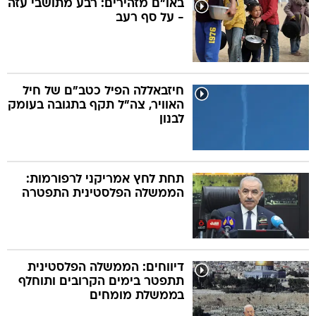
באו"ם מזהירים: רבע מתושבי עזה
- על סף רעב
בה
חיזבאללה הפיל כטב"ם של חיל
האוויר, צה"ל תקף בתגובה בעומק
קה
הגטאות
לבנון
קראינה
תחת לחץ אמריקני לרפורמות:
הממשלה הפלסטינית התפטרה
דיווחים: הממשלה הפלסטינית
תתפטר בימים הקרובים ותוחלף
בממשלת מומחים