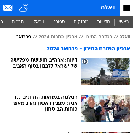
וואלה
ראשי
חדשות
מבזקים
ספורט
ויראלי
תרבות
כס
וואלה
המזרח התיכון
ארכיון כתבות 2024
פברואר
ארכיון המזרח התיכון - פברואר 2024
דיווח: ארה"ב חוששת מפלישה
של ישראל ללבנון בסוף האביב
הסלמה במחאות הדרוזים נגד
אסד: מפגין ראשון נהרג מאש
כוחות הביטחון