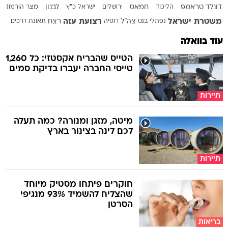
דונלד טראמפ
הליכוד
חמאס
ירושלים
ישראל כ"ץ
לבנון
מצר הורמוז
משטרת ישראל
רצועת עזה
נפתלי בנט
צה"ל
רוסיה
רצח
תאונת דרכים
עוד בוואלה
הטייס שהבריח אקסטזי: כל 1,260
טייסי החברה יעברו בדיקת סמים
תיירות
מיטה, מזגן ומנורה? כמה תעלה
לכם לינה בצינור בארץ
תיירות
חוקרים פיתחו מסטיק מיוחד
שהצליח להשמיד 93% מנגיפי
הסרטן
בריאות