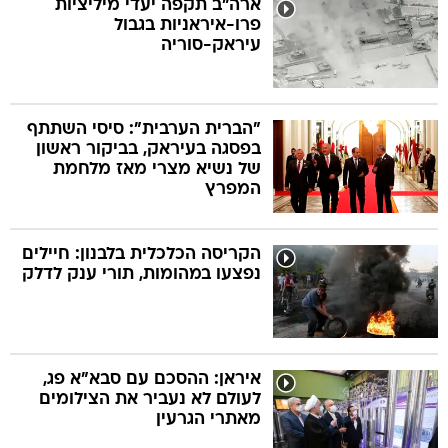
ארה"ב תקפה יעדי מיליציות
פרו-איראניות בגבול
עיראק-סוריה
בה
"הברית הערבית": סיסי השתתף
בפסגה בעיראק, בביקור ראשון
קה
הגטאות
של נשיא מצרי מאז מלחמת
המפרץ
קראינה
הקריסה הכלכלית בלבנון: חיילים
נפצעו במהומות, תורי ענק לדלק
איראן: ההסכם עם סבא"א פג,
לעולם לא נעביר את הצילומים
מאתרי הגרעין