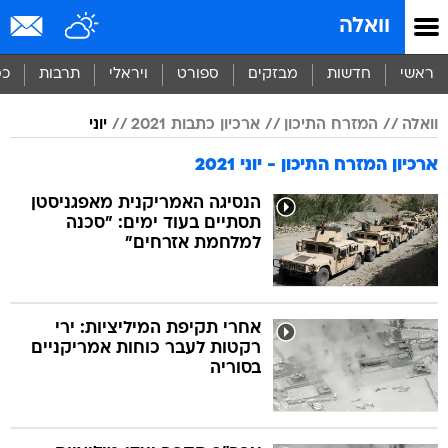
וואלה
ראשי
חדשות
מבזקים
ספורט
ויראלי
תרבות
כס
וואלה
המזרח התיכון
ארכיון כתבות 2021
יוני
ארכיון המזרח התיכון - יוני 2021
הנסיגה האמריקנית מאפגניסטן
תסתיים בעוד ימים: "סכנה
למלחמת אזרחים"
אחרי תקיפת המיליציות: ירי
רקטות לעבר כוחות אמריקניים
בסוריה