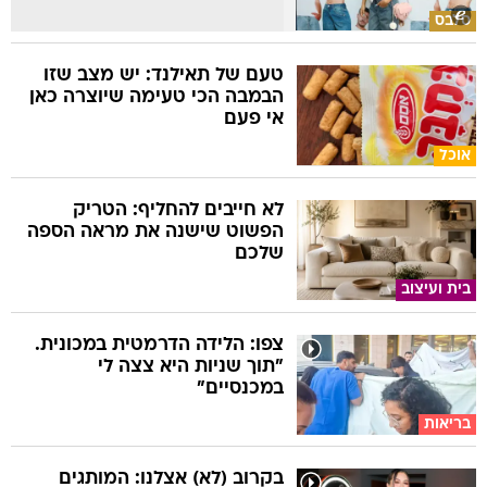
סלבס
טעם של תאילנד: יש מצב שזו
הבמבה הכי טעימה שיוצרה כאן
אי פעם
אוכל
לא חייבים להחליף: הטריק
הפשוט שישנה את מראה הספה
שלכם
בית ועיצוב
צפו: הלידה הדרמטית במכונית.
"תוך שניות היא צצה לי
במכנסיים"
בריאות
בקרוב (לא) אצלנו: המותגים