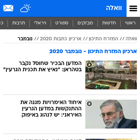
וואלה
ראשי
חדשות
מבזקים
ספורט
ויראלי
תרבות
כס
וואלה
המזרח התיכון
ארכיון כתבות 2020
נובמבר
ארכיון המזרח התיכון - נובמבר 2020
המדען הבכיר שחוסל נקבר
בטהראן: "נאיץ את תכנית הגרעין"
איחוד האימרויות מגנה את
ההתנקשות במדען הגרעין
האיראני: יש לנהוג באיפוק