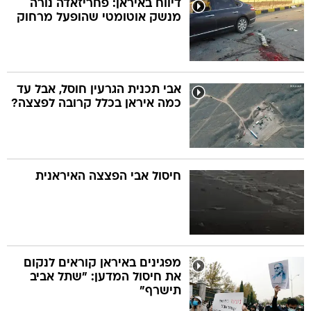
דיווח באיראן: פחריזאדה נורה
מנשק אוטומטי שהופעל מרחוק
בה
אבי תכנית הגרעין חוסל, אבל עד
כמה איראן בכלל קרובה לפצצה?
קה
הגטאות
קראינה
חיסול אבי הפצצה האיראנית
מפגינים באיראן קוראים לנקום
את חיסול המדען: "שתל אביב
תישרף"