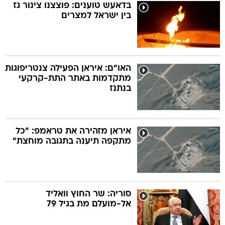
בדאעש טוענים: פוצצנו צינור גז
בין ישראל למצרים
האו"ם: איראן הפעילה צנטריפוגות
מתקדמות באתר התת-קרקעי
בנתנז
איראן מזהירה את טראמפ: "כל
מתקפה תיענה בתגובה מוחצת"
סוריה: שר החוץ וואליד
אל-מועלם מת בגיל 79