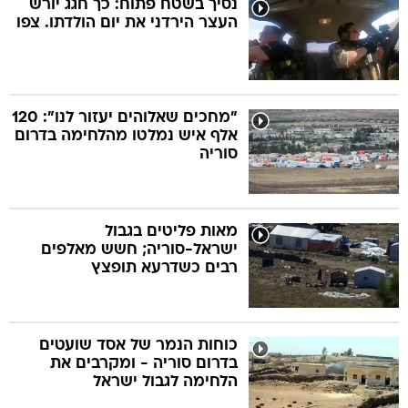
נסיך בשטח פתוח: כך חגג יורש
העצר הירדני את יום הולדתו. צפו
בה
"מחכים שאלוהים יעזור לנו": 120
אלף איש נמלטו מהלחימה בדרום
קה
הגטאות
סוריה
קראינה
מאות פליטים בגבול
ישראל-סוריה; חשש מאלפים
רבים כשדרעא תופצץ
כוחות הנמר של אסד שועטים
בדרום סוריה - ומקרבים את
הלחימה לגבול ישראל