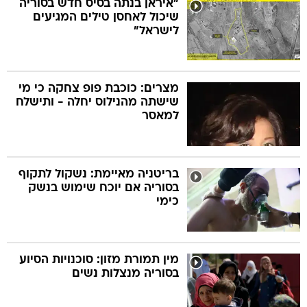
"איראן בנתה בסיס חדש בסוריה
שיכול לאחסן טילים המגיעים
לישראל"
בה
מצרים: כוכבת פופ צחקה כי מי
שישתה מהנילוס יחלה - ותישלח
קה
הגטאות
למאסר
קראינה
בריטניה מאיימת: נשקול לתקוף
בסוריה אם יוכח שימוש בנשק
כימי
מין תמורת מזון: סוכנויות הסיוע
בסוריה מנצלות נשים