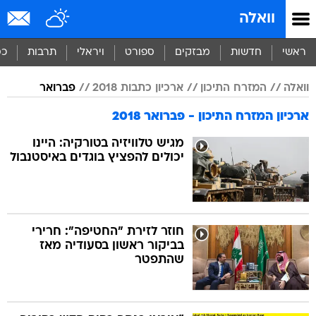
וואלה
ראשי
חדשות
מבזקים
ספורט
ויראלי
תרבות
כס
וואלה
המזרח התיכון
ארכיון כתבות 2018
פברואר
ארכיון המזרח התיכון - פברואר 2018
מגיש טלוויזיה בטורקיה: היינו
יכולים להפציץ בוגדים באיסטנבול
חוזר לזירת "החטיפה": חרירי
בביקור ראשון בסעודיה מאז
שהתפטר