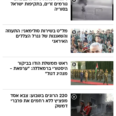
גורמים זרים, בתקיפות ישראל
בסוריה
מל"ט בשירות סולימאני: התעוזה
והשאננות של גנרל הצללים
האיראני
ראש ממשלת הודו בביקור
היסטורי ברמאללה: "ערפאת -
מנהיג דגול"
220 הרוגים בשבוע: צבא אסד
מפציץ ללא רחמים את פרברי
דמשק