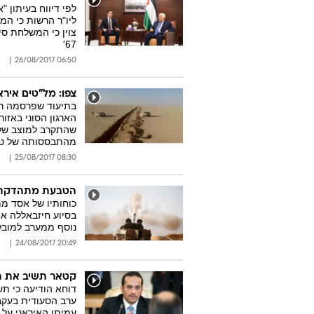
לפי דיווח בעיתון
ליו"ר הרשות כי המ
צוין כי המשלחת ס
67'
06:50 26/08/2017
צפו: מל"טים אירא
בתיעוד שפרסמה רש
הארגון הסוני באזו
שהתקרב למוצב של 
מהתבססותה של טה
08:30 25/08/2017
הטבעת מתהדקת: 
כוחותיו של אסד מ
בסיוע חיזבאללה את
נוסף ממערב למוב
20:49 24/08/2017
קטאר תשיב את השג
ערב הסעודית בעקב
עמיתו האיראני על 