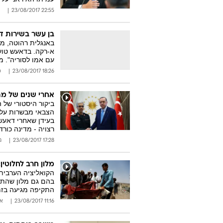
22:55 23/08/2017
בן עשר בשירות ד
באנגלית רהוטה, מ
א-רקה. בדאעש טוענ
עם אמו לסוריה". 
18:26 23/08/2017
ס
אחרי שנים של מתי
ביקור היסטורי של
הצבאי מבשרות על ה
בעידן שאחרי דאעש,
רצויה - מדינה כור
17:28 23/08/2017
ג
מלון חרב לחלוטין: 60 הרוגים בתקיפה סעודית בצפון ת
הקואליציה הערבית
בהם גם מלון שהתמ
התקיפה מגיעה בזמ
11:16 23/08/2017
אי