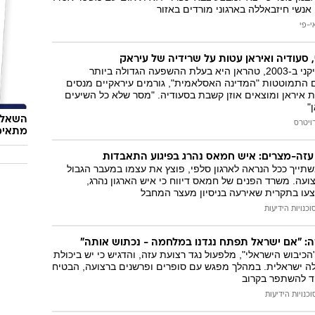
נשי חיזבאללה בארגוני מורדים באזור
י-פי
סעודיה ואיראן עטות על שרידיה של עיראק
מאז הכיבוש האמריקני ב-2003, טהראן היא בעלת ההשפעה הגדולה ביותר
ם התמוטטות "המדינה האסלאמית", גורמים עיראקיים מנסים
יראן ומוצאים אוזן קשבת בסעודיה. "מסר שלא כל השיעים
"
השאלון
ויטרס
מתאימ
ל עזה-מצרים: איש חמאס נהרג בפיגוע התאבדות
ייך ככל הנראה לארגון סלפי, פוצץ את עצמו במעבר הגבול
עה. משרד הפנים של חמאס דיווח כי איש הארגון נהרג,
צעו בתקרית שאירעה בניסיון מעצר המחבל
וכנויות הידיעות
: "אם ישראל תפתח נגדנו במלחמה - נכתוש אותה"
הכיבוש הישראלי", מלפעול נגד רצועת עזה, והדגיש כי יש ביכולת
ה ישראלית. במהלך מפגש עם סופרים ופרשנים ברצועה, הבטיח
ד להשתפר בקרוב
וכנויות הידיעות