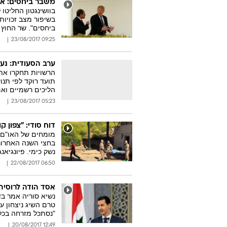
משבר ביחסים: אר
בשיפור מצב זכויות
ביחסים". שר החוץ
09:25 23/08/2017
ערב הסעודית: נער בן 14 רקד מקרנה באמצע הכב
הליכים רשמיים ואם
05:23 23/08/2017
דוח סודי: "צפון 
מומחים של האו"ם א
בחצי השנה האחרונ
נשק כימי. פיונגיא
06:50 22/08/2017
אסד הודה לרוסיה 
נשיא סוריה אמר ב
טרם השיג ניצחון ע
"נסתכל מזרחה בכל 
12:49 20/08/2017
א