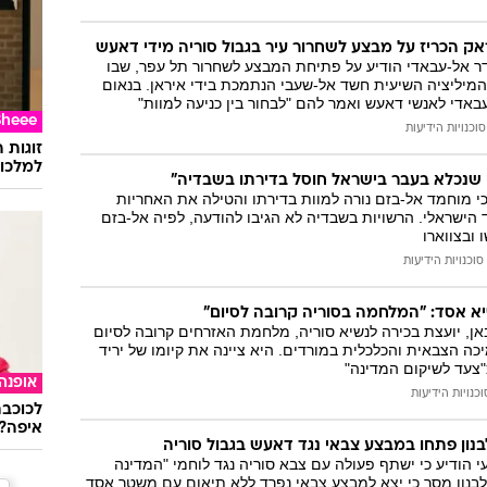
 הכריז על מבצע לשחרור עיר בגבול סוריה מידי דאעש
 אל-עבאדי הודיע על פתיחת המבצע לשחרור תל עפר, שבו
מיליציה השיעית חשד אל-שעבי הנתמכת בידי איראן. בנאום
עבאדי לאנשי דאעש ואמר להם "לבחור בין כניעה למוות"
Sheee
סוכנויות הידיעות
זוגות 
למלכוד
ה שנכלא בעבר בישראל חוסל בדירתו בשבדיה"
י מוחמד אל-בזם נורה למוות בדירתו והטילה את האחריות
הישראלי. הרשויות בשבדיה לא הגיבו להודעה, לפיה אל-בזם
 ובצווארו
סוכנויות הידיעות
יא אסד: "המלחמה בסוריה קרובה לסיום"
אן, יועצת בכירה לנשיא סוריה, מלחמת האזרחים קרובה לסיום
 הצבאית והכלכלית במורדים. היא ציינה את קיומו של יריד
"צעד לשיקום המדינה"
אופנה
וכנויות הידיעות
לכוכבת
איפה?
בנון פתחו במבצע צבאי נגד דאעש בגבול סוריה
י הודיע כי ישתף פעולה עם צבא סוריה נגד לוחמי "המדינה
בנון מסר כי יצא למבצע צבאי נפרד ללא תיאום עם משטר אסד.