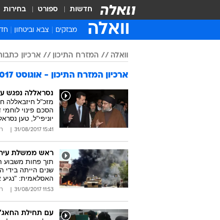
חדשות
ספורט
בחירות
וואלה
מבזקים
צבא וביטחון
חדש
איר
וואלה
המזרח התיכון
ארכיון כתבות 017
חדש
ארכיון המזרח התיכון - אוגוסט 2017
חינ
ישר
נסראללה נפגש ע
מזכ"ל חיזבאללה חשף
ברי
הסכם פינוי לוחמי 
יוניפי"ל, טען נסר
חבר
15:41 31/08/2017
רו
ראש ממשלת עיראק
תוך פחות משבוע ה
שנים הייתה בידי ה
האסלאמית: "נגיע א
11:53 31/08/2017
רו
עם תחילת החאג',