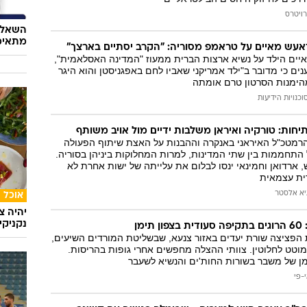
רויטרס
השאלון
מתאימ
אעש מאיים על טראמפ מסוריה: "הקרב יסתיים בארצך"
איים הילד על נשיא ארצות הברית ממעוז "המדינה האסלאמית",
ים כי מדובר ב"ילד אמריקני שאביו לחם באפגניסטן והוא היגר
מהימנות הסרטון טרם אומתה
וכנויות הידיעות
חות: טורקיה ואיראן משלבות ידיים מול אויב משותף
 הרמטכ"ל האיראני באנקרה וההבנות על האצת שיתוף הפעולה
תחממות בין שתי המדינות, למרות המחלוקות ביניהן בסוריה.
 ארדואן וחמינאי ינסו לבלום את עלייתה של ישות אחרת לא
דית עצמאית
יא אלסטר
אוכל
יהיה צ
נקניקי
ימן
 הפציצה שורת יעדים באזור צנעא, שבשליטת המורדים השיעים,
וטט לחלוטין. צוותי ההצלה מחפשים אחרי גופות בהריסות.
ן של משבר בשורות החות'ים והנשיא לשעבר
-פי