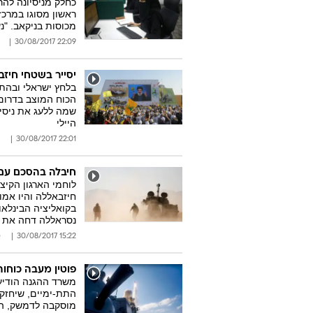
כחלק מניסיונה לה
ראשון מסוגו במרכז
מכוסות בניקאב. "נ
22:09 30/08/2017
יסייר בשטחי חיזב
בלחץ ישראלי ובהת
הכוח המוצב בדרום ל
שמה ללעג את ניסי
היילי
22:01 30/08/2017
חיבלה בהסכם עם
לוחמי הארגון הקיצו
חיזבאללה והיו אמור
בקואליציה הבינלאו
נסראללה דחה את ה
15:22 30/08/2017
ס
פוטין מעבה כוחות
משרד ההגנה הודיע 
התת-ימיים, שיחזק
מוסקבה לדמשק, המת