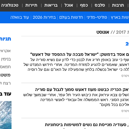
תרבות
סלבס
כסף
אוכל
בריאות
תיירות
טכנולוגיה
ות בארץ
פוליטי-מדיני
חדשות בעולם
בחירות 2026
עוד בוואלה
ועים בארץ
פוליטיקה וממשל
המזרח התיכון
דעות ופרשנויות
2
אוגוסט
ות פלילים ומשפט
יחסי חוץ
אירופה
סרי ושלזינגר
תגיות
וך
אמריקה
פרויקטים מיוחדים
אוקראי
אלים בחו"ל
אסיה והפסיפיק
אסור לפספס
ם אסד בדמשק: "ישראל מבכה על ההפסד של דאעש"
 כי עזב באופן חריג את לבנון כדי לדון עם נשיא סוריה על
בנימין 
אות
אפריקה
מדע וסביבה
דאעש, שאמורים להגיע למזרח המדינה. אחרי חידוש המנדט של
חמאס
אללה כי ישראל נכשלה בלחץ שהפעילה על האו"ם וגם על רוסיה
ה ורווחה
הנחיות פיקוד העור
משטר
יטרס
ארכיון מדורים
רצח
תא
זמני כניסת שבת
 הכריז: כבשנו מעוז דאעש סמוך לגבול עם סוריה
עוד ב
שלים צבא עיראק את כיבוש העיר תל עפר, אחרי שבמשך שלוש
לוח חופשות וחגים
ארגון הסוני. ראש הממשלה אל-עבאדי לאנשי המדינה
ליכם בכל מקום"
לוח שנה
יטרס
חדשות יהדות
חדשות המשפט
 סעודיה מגייסת גם נשים למשימות ביטחוניות