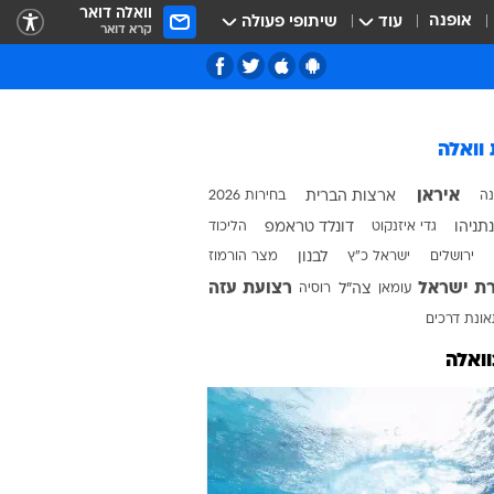
וואלה דואר
אופנה
עוד
שיתופי פעולה
קרא דואר
 וואלה
שנה ל-7 באוקטובר
איראן
נה
ארצות הברית
בחירות 2026
100 ימים למלחמה
נתניהו
גדי איזנקוט
דונלד טראמפ
הליכוד
50 שנה למלחמת יום כיפור
טבע ואיכות הסביבה
ירושלים
ישראל כ"ץ
לבנון
מצר הורמוז
ף
מדע ומחקר
חינוך במבחן
ת ישראל
רצועת עזה
עומאן
צה"ל
רוסיה
בעלי חיים
אחים לנשק
מהדורה מקומית
ונת דרכים
חלל
תל אביב
מסביב לעולם בדקה
המורדים - לוחמי הגטאות
וואלה
100 ימים לממשלת נתניהו ה-6
ירושלים
ראש השנה
בחירות בארה"ב
בחירות 2015
יום כיפור
באר שבע
משפט רומן זדורוב
חיפה
סוכות
סוגרים שנה
שנה למלחמה באוקראינה
נתניה
חנוכה
המהדורה