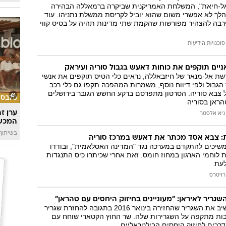
 "אל-חיאת", המשלחת האמריקנית שביקרה ברמאללה הבהירה
הלך לא אפשרי משום שהוא יוביל לקריסת ממשלת נתניהו. עוד
ירבה להצהיר מפורשות שהקמת שתי מדינות תהיה על בסיס קווי
סוכנויות הידיעות
ניים תוקפים את כוחות דאעש בגבול סוריה ועיראק
ת אל-מנאר של חיזבאללה, נראים כלי הטיס תוקפים את אנשי
ר הגבול ולפי דיווח נוסף, משמרות המהפכה תקפו גם כלי רכב
צבא סוריה. הסרטון מתפרסם ברקע החשש הגובר בירושלים
סלבס
ראן בסוריה
ערן ז
גיא אלסטר
המכש
בשיתוף 
צבא אסד מכתר את דאעש במרכז סוריה
משיכים להתקדם במערכה נגד "המדינה האסלאמית", ובודדו
 לוחמי הארגון במחוז חומס. זאת אחרי שכיתרו כיס התנגדות
לעת
רויטרס
ריר לאיראן: "מעוניינים בחיזוק היחסים עם טהראן"
דוחא הודיעה כי תשיב את השגריר שהחזירה בינואר 2016 בתגובה להחזרת שגריר
ות מתקפה על השגרירות שלה. שר החוץ הקטארי שוחח עם
דרכים לחיזוק היחסים הבילטראליים