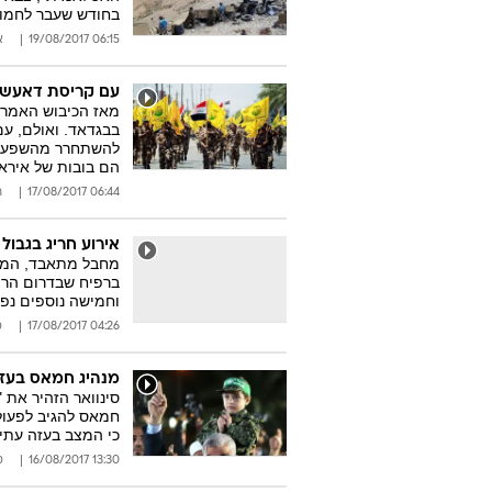
בחודש שעבר לחמו א
06:15 19/08/2017
א
עם קריסת דאעש, 
בבגדאד. ואולם, ע
להשתחרר מהשפעת א
הם בובות של איראן
06:44 17/08/2017
ר
אירוע חריג בגבו
מחבל מתאבד, המשת
ברפיח שבדרום הרצו
וחמישה נוספים נפ
04:26 17/08/2017
ס
מנהיג חמאס בעזה
סינוואר הזהיר את "
חמאס להגיב לפעול
כי המצב בעזה עתי
13:30 16/08/2017
ס