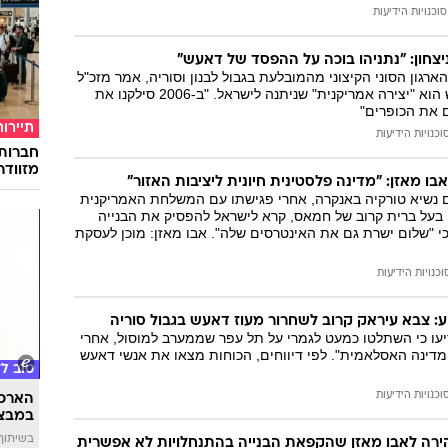
סוכנויות הידיעות
יצחון: "נתניהו בוכה על ההפסד של דאעש"
ארגון הסוני הקיצוני מהמובלעת בגבול לבנון וסוריה, אמר מזכ"ל
חיזבאללה כי דאעש הוא "יצירה אמריקנית" שניתנה לישראל. "ב-2006 סילקנו את
ם את הכופרים"
תיירות
וכנויות הידיעות
חברות
מזוודה
בו מאזן: "מדינה פלסטינית חיונית ליציבות האזור"
עם נשיא טורקיה באנקרה, אחרי פגישתו עם המשלחת האמריקנית
 בעל ברית קרוב של חמאס, קרא לישראל להפסיק את הבנייה
י "שלום ישרת גם את האינטרסים שלה". אבו מאזן: מוכן לעסקת
וכנויות הידיעות
: צבא עיראק קרוב לשחרור מעוז דאעש בגבול סוריה
יעו כי השתלטו כמעט לגמרי על תל עפר שממערב למוסול, אחרי
מדינה האסלאמית". לפי דיווחים, הכוחות מצאו את אנשי דאעש
טוב ל
וכנויות הידיעות
הארכת
במבצע
בשיתוף 
הירה לאבו מאזן שהקפאת הבנייה בהתנחלויות לא אפשרית