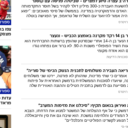
ה"ב עצרה סיוע למצרים - שביטלה פגישה עם קושנר
בוושינגטון החליטו להשעות העברת כ-300 מיליון דולר לקהיר בשל חוסר התקדמותה
 האדם והדמוקרטיה במדינה. בממשלו של סיסי מאוכזבים: "יפגע
 היה אמור להיוועד עם השליח של טראמפ, אך הפגישה בוטלה
ספורט
רויטרס
מצסק"
יש - ונעצר
הרשויות תחקרו את הנער בן ה-14 אחרי שבסרטון שהופץ ברשתות החברתיות הוא
תועד רוקד לפי תנועות השיר הפופולרי משנות ה-90. לא ברור אם נפתחו נגדו
 הוא אזרח מקומי
סוכנויות הידיעות
קוריאה העבירה משלוחים לתכנית הנשק הכימי של סוריה"
ומרים כי שתי מדינות, שזהותן לא פורטה, יירטו שני משלוחים
ה, שיועדו לסוכנות הממשלתית בדמשק האחראית על פיתוח
נג מסייעת גם לדמשק בתכנית הטילים וההגנה האווירית שלה
ספורט
רויטרס
עדות מ
מראדו
ואיראן בנאום תקיף: "סיכלנו את מזימות המערב"
דמשק כי על אף ההצלחה של המשטר למנוע את הדחתו, הצבא
ל המורדים והלחימה נמשכת. הוא שיבח גם את סין וחיזבאללה.
הנוגע לקשרינו הפוליטיים והכלכליים"
י-פי