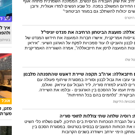
רחיב את שוק העבודה גם לנשים, הממלכה השמרנית פתחה אגף
המייל האדום
 החירום המשולב במכה. כל שבע הנשים למדו אנגלית, ורובן
שים יכולות להשתלב גם במגזר הביטחוני"
רויטרס
טוב ל
איך לה
אללה: מועצת הביטחון הרחיבה את מנדט יוניפי"ל
ולהפח
גייסות אמריקנית, אישרו חברות המועצה את חידוש המנדט של
בשיתוף  SWIM
בנון והעניקו לו עוד סמכויות לפקח על הארגון השיעי. "איראן
ונות המועצה לרסן את חיזבאללה", אמרה השגרירה האמריקנית
טל שלו
 חיזבאללה: ארה"ב תקפה שיירת דאעש שהתפנתה מלבנון
ני עזבו את גבול לבנון וסוריה במסגרת שיתוף פעולה עם
ים להגיע למזרח סוריה, ליד הגבול עם עיראק. ואולם,
מית זעמו על ההסכם בין הארגונים - ובלמו את השיירה.
ביקורת: "נלחמים בהם בכל החזיתות"
אוכל
וכנויות הידיעות
מזגן, 
מערת 
: רוסיה שלחה שתי צוללות לחופי סוריה
על הגברת הנוכחות הרוסית בים התיכון, לשם נשלחו כלי השיט
ו את הכוחות המוצבים בבסיס בטרטוס. במסגרת הסכם בין
קן הימי יורחב וישודרג בשנים הקרובות