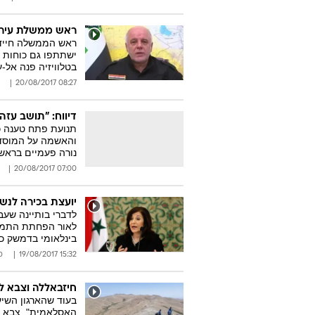
ראש ממשלת עיראק
ראש הממשלה חיידר
ישתתפו גם כוחות ה
בטלוויזיה פנה אל-
08:27 20/08/2017
דיווח: "תושב עז
תנועת פתח טענה כ
והאשמה על המוסד 
נורה פעמיים בראשו
07:00 20/08/2017
יועצת בכירה לנש
לדברי בותיינה שעב
לאור הפחתת התמיכה
בינלאומי בדמשק כ
15:32 19/08/2017
ס
חיזבאללה וצבא ל
בעוד שהארגון השיע
האסלאמית", צבא ל