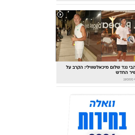
הבי נגד שלום מיכאלשווילי: הקרב על
יר החדש
סמסונג