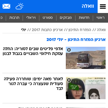
וואלה
ראשי
חדשות
מבזקים
ספורט
ויראלי
תרבות
כס
וואלה
המזרח התיכון
ארכיון כתבות 2017
יולי
ארכיון המזרח התיכון - יולי 2017
אלפי פליטים שבים לסוריה: החלה
עסקת חילופי השבויים בגבול לבנון
לאחר מאה ימים: שוחררה פעילה
סעודית שנעצרה כי עברה לגור
לבד