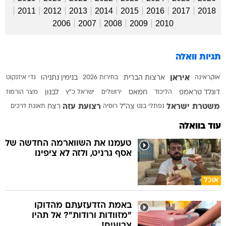
2011
2012
2013
2014
2015
2016
2017
2018
2006
2007
2008
2009
2010
תגיות וואלה
איראן
אוקראינה
ארצות הברית
בחירות 2026
בנימין נתניהו
גדי איזנקוט
דונלד טראמפ
הליכוד
חמאס
ירושלים
ישראל כ"ץ
לבנון
מצר הורמוז
משטרת ישראל
רצועת עזה
נפתלי בנט
צה"ל
רוסיה
רצח
תאונת דרכים
עוד בוואלה
טעמנו את השווארמה החדשה של
אסף גרניט, ולזה לא ציפינו
אוכל
באמת הזדעזעתם מהדוקו
"מזוודות ורודות"? אל תהיו
צבועים!