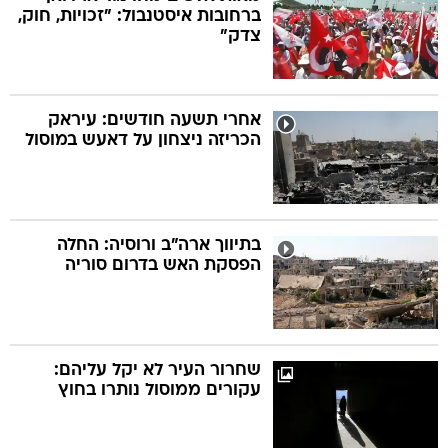
ברחובות איסטנבול: "זכויות, חוק,
צדק"
אחרי תשעה חודשים: עיראק
הכריזה ניצחון על דאעש במוסול
בתיווך ארה"ב ורוסיה: החלה
הפסקת האש בדרום סוריה
שחרור העיר לא יקל עליהם:
עקורים ממוסול נותרו בחוץ