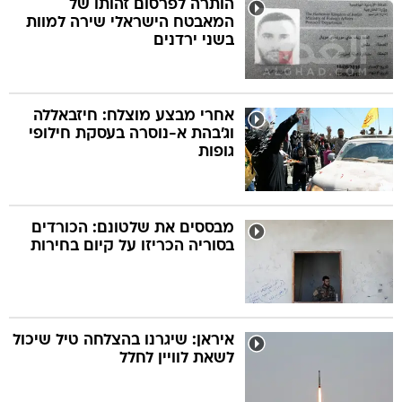
הותרה לפרסום זהותו של
המאבטח הישראלי שירה למוות
בשני ירדנים
בה
אחרי מבצע מוצלח: חיזבאללה
וג'בהת א-נוסרה בעסקת חילופי
קה
הגטאות
גופות
קראינה
מבססים את שלטונם: הכורדים
בסוריה הכריזו על קיום בחירות
איראן: שיגרנו בהצלחה טיל שיכול
לשאת לוויין לחלל