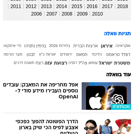
2011
2012
2013
2014
2015
2016
2017
2018
2006
2007
2008
2009
2010
תגיות וואלה
איראן
אוקראינה
ארצות הברית
בחירות 2026
בנימין נתניהו
גדי איזנקוט
דונלד טראמפ
הליכוד
חמאס
ירושלים
ישראל כ"ץ
לבנון
מצר הורמוז
משטרת ישראל
רצועת עזה
עומאן
צה"ל
רוסיה
רצח
תאונת דרכים
עוד בוואלה
אפל מחריפה את המאבק: עובדים
נוספים העבירו מידע סודי ל-
OpenAI
טכנולוגיה
הדרך הפשוטה להפוך כפכפי
אצבע לפיס הכי שיק בארון
הנעליים