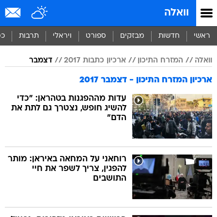
וואלה
ראשי
חדשות
מבזקים
ספורט
ויראלי
תרבות
כס
וואלה
המזרח התיכון
ארכיון כתבות 2017
דצמבר
ארכיון המזרח התיכון - דצמבר 2017
עדות מההפגנות בטהראן: "כדי
להשיג חופש, נצטרך גם לתת את
הדם"
רוחאני על המחאה באיראן: מותר
להפגין, צריך לשפר את חיי
התושבים