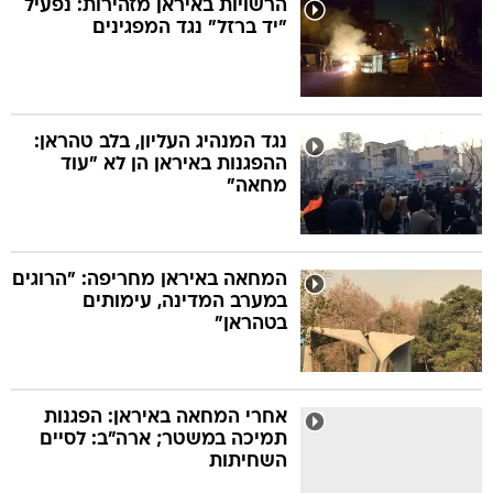
הרשויות באיראן מזהירות: נפעיל
"יד ברזל" נגד המפגינים
בה
נגד המנהיג העליון, בלב טהראן:
ההפגנות באיראן הן לא "עוד
קה
הגטאות
מחאה"
קראינה
המחאה באיראן מחריפה: "הרוגים
במערב המדינה, עימותים
בטהראן"
אחרי המחאה באיראן: הפגנות
תמיכה במשטר; ארה"ב: לסיים
השחיתות