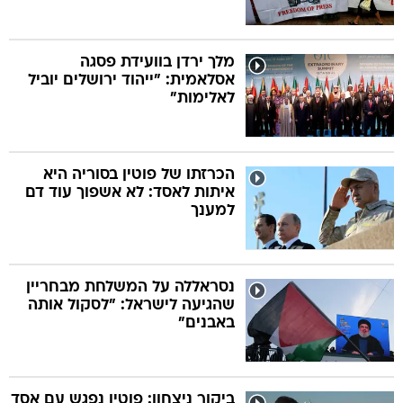
מלך ירדן בוועידת פסגה
אסלאמית: "ייהוד ירושלים יוביל
לאלימות"
הכרזתו של פוטין בסוריה היא
איתות לאסד: לא אשפוך עוד דם
למענך
נסראללה על המשלחת מבחריין
שהגיעה לישראל: "לסקול אותה
באבנים"
ביקור ניצחון: פוטין נפגש עם אסד