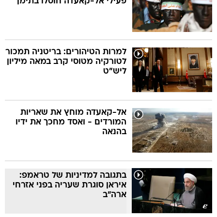
פעילי אל-קאעדה חוסלו בתימן
למרות הטיהורים: בריטניה תמכור
לטורקיה מטוסי קרב במאה מיליון
ליש"ט
אל-קאעדה מוחץ את שאריות
המורדים - ואסד מחכך את ידיו
בהנאה
בתגובה למדיניות של טראמפ:
איראן סוגרת שעריה בפני אזרחי
ארה"ב