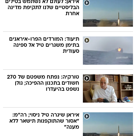
איראן: לעולם לא נשתמש בטילים
הבליסטיים שלנו לתקיפת מדינה
אחרת
בה
תיעוד: המורדים הפרו-איראנים
בתימן משגרים טיל אל ספינה
קה
הגטאות
סעודית
קראינה
טורקיה: נפתח משפטם של 270
חשודים בתכנון ההפיכה; גולן
נשפט בהיעדרו
איראן שיגרה טיל ניסוי; רה"מ:
"אסור שהתוקפנות תישאר ללא
מענה"