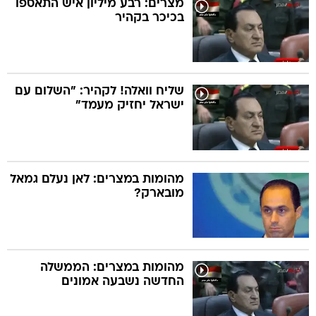
מצרים: רבע מיליון איש התאספו
בכיכר בקהיר
בה
שליח וואלה! לקהיר: "השלום עם
ישראל יחזיק מעמד"
קה
הגטאות
קראינה
מהומות במצרים: לאן נעלם גמאל
מובארק?
מהומות במצרים: הממשלה
החדשה נשבעה אמונים