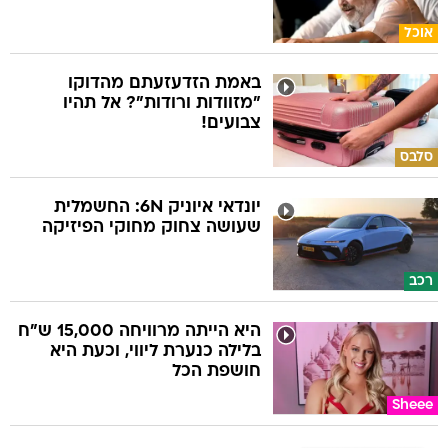
אוכל
באמת הזדעזעתם מהדוקו
"מזוודות ורודות"? אל תהיו
צבועים!
סלבס
יונדאי איוניק 6N: החשמלית
שעושה צחוק מחוקי הפיזיקה
רכב
היא הייתה מרוויחה 15,000 ש"ח
בלילה כנערת ליווי, וכעת היא
חושפת הכל
Sheee