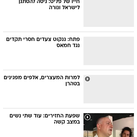
חייו של פליט: ניסה להסתנן
לישראל ונורה
בה
פתח: ננקוט צעדים חסרי תקדים
נגד חמאס
קה
הגטאות
קראינה
למרות המעצרים, אלפים מפגינים
בטהרן
שפעת החזירים: עוד שתי נשים
במצב קשה