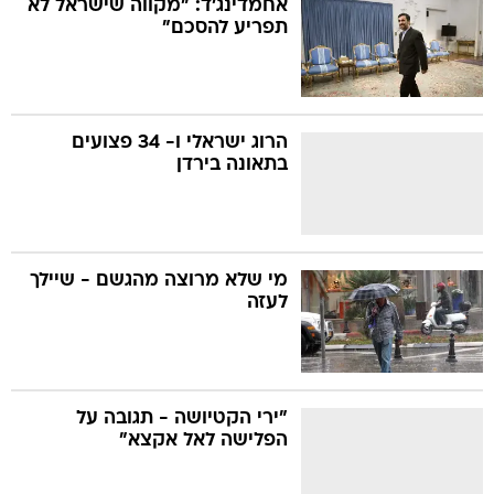
אחמדינג'ד: "מקווה שישראל לא
תפריע להסכם"
בה
הרוג ישראלי ו- 34 פצועים
בתאונה בירדן
קה
הגטאות
קראינה
מי שלא מרוצה מהגשם - שיילך
לעזה
"ירי הקטיושה - תגובה על
הפלישה לאל אקצא"