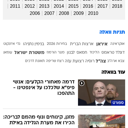
2011
2012
2013
2014
2015
2016
2017
2018
2006
2007
2008
2009
2010
תגיות וואלה
איראן
אוקראינה
ארצות הברית
בחירות 2026
בנימין נתניהו
גדי איזנקוט
משטרת ישראל
דונלד טראמפ
הליכוד
חמאס
לבנון
מצר הורמוז
עומאן
צה"ל
צבא ארה"ב
רוסיה
רצועת עזה
רצח
שריפה
תאונת דרכים
עוד בוואלה
דרמה מאחורי הקלעים: אנשי
פיפ"א שלכלכו על אינפטינו -
התהפכו
ספורט
מזגן, קינוחים ונוף מהמם לבריכה:
הכירו את מערת הגלידה באילת