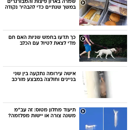
שמרה בארון פיצות והמבורגרים
במשך שנתיים כדי להבהיר נקודה
בה
כך תדעו בחמש שניות האם חם
מדי לצאת לטיול עם הכלב
קה
הגטאות
קראינה
אישה עירומה נתקעה בין שני
בניינים וחולצה במבצע מורכב
תיעוד מחלון מטוס: זה עב"מ
משנה צורה או יישות מפלזמה?