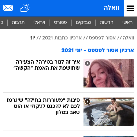
וואלה
ראשי
חדשות
מבזקים
ספורט
ויראלי
תרבות
כס
וואלה
אסור לפספס
ארכיון כתבות 2021
יוני
ארכיון אסור לפספס - יוני 2021
איך זה לגור בטירה? הצעירה
שחושפת את האמת "הקשה"
סיבות "מעוררות בחילה" שיגרמו
לכם לא להכנס לג'קוזי או הוט
טאב במלון