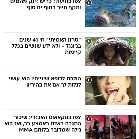
צפו בתיעוד: כריש זינק מהמים
ותקף תייר בחוף ים סוף
בה
"טרזן האמיתי" חי 41 שנים
בג'ונגל - ולא ידע שנשים בכלל
קה
הגטאות
קיימות
קראינה
הולכת לרופא שיניים? הוא עשוי
לגלות לך אם את בהיריון
צפו בנוקאאוט האכזרי: שיכור
התגרה באדם באמצע בר, ואז הוא
גילה שמדובר בלוחם MMA