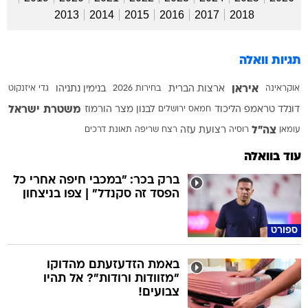
2013
2014
2015
2016
2017
2018
תגיות וואלה
איראן
אוקראינה
ארצות הברית
בחירות 2026
בנימין נתניהו
גדי איזנקוט
משטרת ישראל
דונלד טראמפ
הליכוד
חמאס
ירושלים
לבנון
מצר הורמוז
צה"ל
עומאן
רוסיה
רצועת עזה
רצח
שריפה
תאונת דרכים
עוד בוואלה
ברק בכר: "במכבי חיפה אחרי כל
הפסד זה סקנדל" | צפו בניצחון
ספורט
באמת הזדעזעתם מהדוקו
"מזוודות ורודות"? אל תהיו
צבועים!