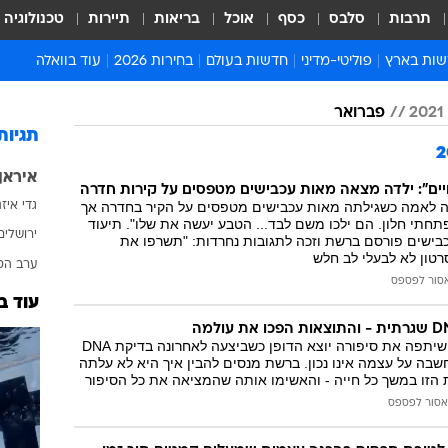
תרבות
סלבס
כסף
אוכל
בריאות
תיירות
טכנולוגיה
ות בארץ
פוליטי-מדיני
חדשות בעולם
בחירות 2026
עוד בוואלה
ועים בארץ
פוליטיקה וממשל
המזרח התיכון
דעות ופרשנויות
פברואר
ות פלילים ומשפט
יחסי חוץ
אירופה
סרי ושלזינגר
תגיות
וך
אמריקה
פרויקטים מיוחדים
איראן
אלים בחו"ל
אסיה והפסיפיק
אסור לפספס
ים": ילדה מצאה מאות עכבישים מטפסים על קירות חדרה
 לאמה כשגילתה מאות עכבישים מטפסים על הקיר בחדרה אך
גדי איז
אות
אפריקה
מדע וסביבה
פתחתי חלון. הם ילכו משם לבד... הטבע יעשה את שלו". תיעוד
ירושלים
בישים פורסם ברשת וזכה לתגובות נחרדות: "תשרפו את
ה ורווחה
הנחיות פיקוד העור
סרטון לא לבעלי לב חלש
ערב הס
ארכיון מדורים
סור לפספס
עוד ב
זמני כניסת שבת
לוח חופשות וחגים
משתמשת טיקטוק שיתפה את סיפורה יוצא הדופן כשביצעה לאחרונה בדיקת DNA
בה על עצמה אינו נכון. ברשת מנסים להבין איך היא לא עלתה
לוח שנה
 הזו במשך כל חייה - והאשימו אותה שהמציאה את כל הסיפור
חדשות יהדות
אסור לפספס
חדשות המשפט