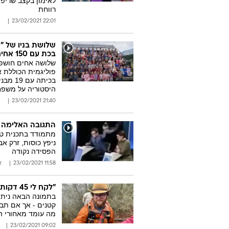
לאימון בקצב שריפ
רווחת
22:01 23/02/2021
שלושת בניו של "
בכת עם 150 אחים
שלושה אחים חושפי
בכיתה 
היסטוריה על משפח
21:40 23/02/2021
התגובה האלימה 
מתמודד בתכנית טרי
ניפץ כוסות, זרק א
הפסידה נקודה
11:58 23/02/2021
א
"לקח לי 45 דקות לראות את זה": תמונת הויסקי שהטריפה את הרשת
בתמונה הבאה ניתן 
קטנים - אך אם תבי
מה עומד מאחורי 
09:02 23/02/2021