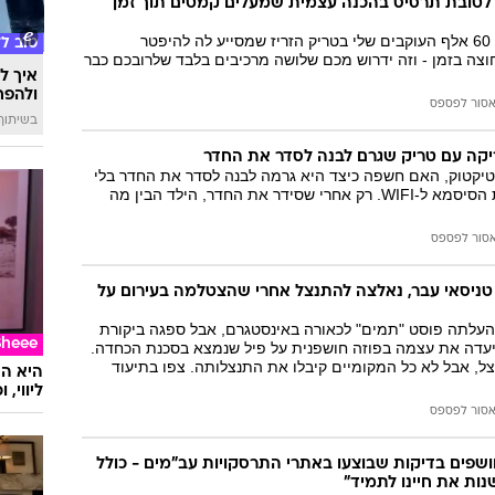
לטובת תרסיס בהכנה עצמית שמעלים קמטים תוך זמן
המייל האדום
שאנטל שיתפה את 60 אלף העוקבים שלי בטריק הזריז שמסייע לה להיפטר
טוב ל
צה בזמן - וזה ידרוש מכם שלושה מרכיבים בלבד שלרובכם כבר
איך לה
ולהפח
סור לפספס
בשיתוף  SWIM
ריקה עם טריק שגרם לבנה לסדר את החדר
יקטוק, האם חשפה כיצד היא גרמה לבנה לסדר את החדר בלי
ויכוחים - באמצעות הסיסמא ל-WIFI. רק אחרי שסידר את החדר, הילד הבין מה
סור לפספס
 טניסאי עבר, נאלצה להתנצל אחרי שהצטלמה בעירום על
העלתה פוסט "תמים" לכאורה באינסטגרם, אבל ספגה ביקורת
Sheee
תיעדה את עצמה בפוזה חושפנית על פיל שנמצא בסכנת הכחדה.
, אבל לא כל המקומיים קיבלו את התנצלותה. צפו בתיעוד
ליווי,
סור לפספס
ושפים בדיקות שבוצעו באתרי התרסקויות עב"מים - כולל
ות את חיינו לתמיד"