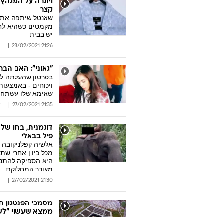
ויתרה על המגהץ 
קצר
מקמטים כשהיא לחו
יש בבית
21:26 28/02/2021
א
"גאוני": האם הב
בסרטון שהעלתה לט
שאימא שלו עשתה
21:35 27/02/2021
א
דוגמנית, בתו של
פיל בבאלי
אלשיה קפלניקובה 
מכל כיוון אחרי ש
היא הספיקה להתנצל
מעורר המחלוקת
21:30 27/02/2021
א
מסמכי הפנטגון ח
ממצא שעשוי "לשנ