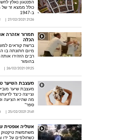
הפנטגון נאלץ לחש
כולל ממצא זר של 
ב-1947
21:26 27/02/2021
א
תמרור אזהרה או
הכלה
ברשת קוראים למש
רבים הזהירו אותה
בהומור
09:25 26/02/2021
מעצבת השיער טוענ
מעצבת שיער מוביל
וצייצה כיצד לדעת
מה שהיא הציעה וט
ספר"
21:41 25/02/2021
א
אשליה אופטית של
משתמשת טיקטוק שי
כשחולפים על ידו 