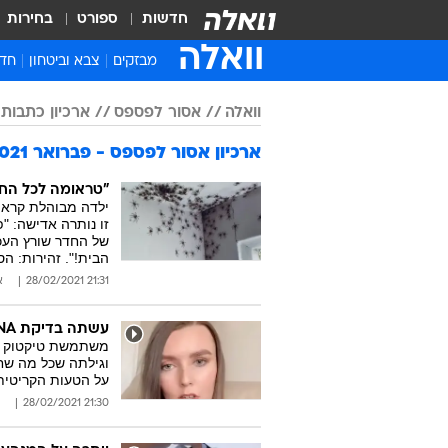
חדשות
ספורט
בחירות
וואלה
מבזקים
צבא וביטחון
חדש
איר
וואלה
אסור לפספס
ארכיון כתבות 2021
חדש
ארכיון אסור לפספס - פברואר 2021
חינ
ישר
"טראומה לכל החי
ילדה מבוהלת קראה
ברי
זו נותרה אדישה: "
של החדר שורץ העכ
חבר
הבית!". זהירות: ה
21:31 28/02/2021
א
עשתה בדיקת DNA שגרתית - והתוצאות הפכו את עולמה
וגילתה שכל מה שחש
על הטעות הקריטית
21:30 28/02/2021