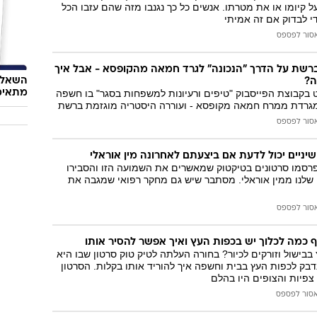
 קיומו או את מטרתו. אנשים כל כך נגנבו מזה שהם עזבו הכל
י לבדוק אם זה אמיתי
סור לפספס
 ברשת על הדרך "הנכונה" לגרד חמאה מהקופסא - אבל איך
השאלון
ה?
מתאימ
בקבוצת הפייסבוק "טיפים ורעיונות למשפחות בסגר" בו חשפה
גרדת ממרח חמאה מקופסא - ועוררה היסטריה מוגזמת ברשת
סור לפספס
יניים יכול לדעת אם ביצעתם לאחרונה מין אוראלי
פרסמו סרטונים בטיקטוק שמאשרים את השמועה הזו והסבירו
 שלנו ממין אוראלי. מסתבר שיש גם מחקר רפואי שמגבה את
סור לפספס
 כמה לכלוך יש בכפות העץ ואיך אפשר להסיר אותו
ישול וזורקים לכיור? בחורה העלתה לטיק טוק סרטון שבו היא
בק לכפות העץ בבית וחשפה איך להוריד אותו בקלות. הסרטון
סור לפספס