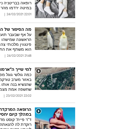
רופאה בבריטניה ני
במיטה ירדמו מהר י
22:01 24/02/2021
מה הסיפור של הפ
על אף שבעבר תועדו
הראשונה שמישהו הצ
פינגווין מלכותי צה
הוא משתף את התמו
21:48 24/02/2021
א
למי שייך ה"ארמו
כמה גולשי גוגל מפ
באזור מערב טורקמנ
שהנשיא בנה אותו 
שחשפה אמת מצמ
22:02 23/02/2021
הרופאה המרקדת ש
במהלך קיום יחסי 
ד"ר פיית' קוסט מד
רוקדת לה להנאתה. 