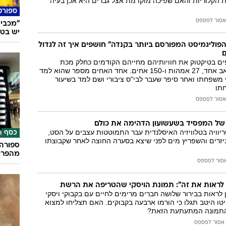
ת הקלוריות והאם שפיכה מוקדמת אצל גברים היא אכן בעיה
ספורט
אסור לפספס
"מכבי 
יש בט
הפוליגמיסט המפורסם ביותר בקנדה" חושפים איך זה לגדול
ם בטיקטוק את חוויותיהם מחייהם הקודמים כחלק מכת
פוליגמית הכוללת אב אחד, 27 אמהות ו-150 אחים. אחד האחים מספר שהוא למד
עם 19 מבני משפחתו ואחר סיפר שעבר לבי"ס ציבורי ושם למד בשיעור
תו
אסור לפספס
של המפסיד בשעשועון הדהימה את כולם
וויה בטלוויזיה האיסלנדית עבר התמוטטות עצבים על הסט,
כסף
ביזרים והשפריץ מים לפני שיצא בסערה החוצה לאחר שקבוצתו
ספורה 
מהפרס
סור לפספס
לראות בבירור שלושה חברים מרימים לחיים עם בקבוקי ויסקי
טו היטב תגלו כי הורמו ארבעה בקבוקים. האם תצליחו למצוא
התמונה המתעתעת הזאת?
אסור לפספס