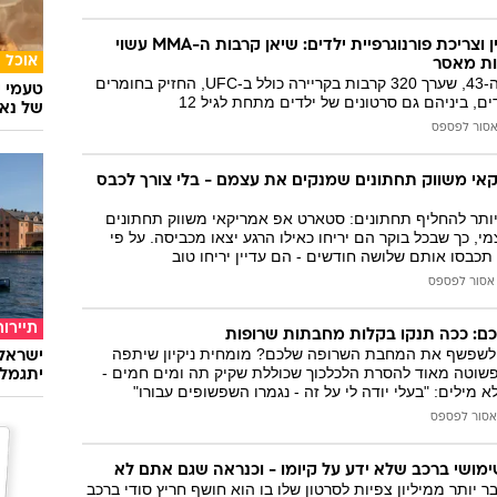
ניצול מיני של קטין וצריכת פורנוגרפיית ילדים: שיאן קרבות ה-MMA עשוי
אוכל
טראוויס פולטון בן ה-43, שערך 320 קרבות בקריירה כולל ב-UFC, החזיק בחומרים
טעמי י
ים, ביניהם גם סרטונים של ילדים מתחת לגיל 12
של נאג
סור לפספס
י משווק תחתונים שמנקים את עצמם - בלי צורך לכבס
יותר להחליף תחתונים: סטארט אפ אמריקאי משווק תחתונים
צמי, כך שבכל בוקר הם יריחו כאילו הרגע יצאו מכביסה. על פי
כבסו אותם שלושה חודשים - הם עדיין יריחו טוב
אסור לפספס
תיירות
ם: ככה תנקו בקלות מחבתות שרופות
לשפשף את המחבת השרופה שלכם? מומחית ניקיון שיתפה
ישראלי
שוטה מאוד להסרת הלכלכוך שכוללת שקיק תה ומים חמים -
יתגמל
 מילים: "בעלי יודה לי על זה - נגמרו השפשופים עבורו"
אסור לפספס
שימושי ברכב שלא ידע על קיומו - וכנראה שגם אתם לא
יותר ממיליון צפיות לסרטון שלו בו הוא חושף חריץ סודי ברכב