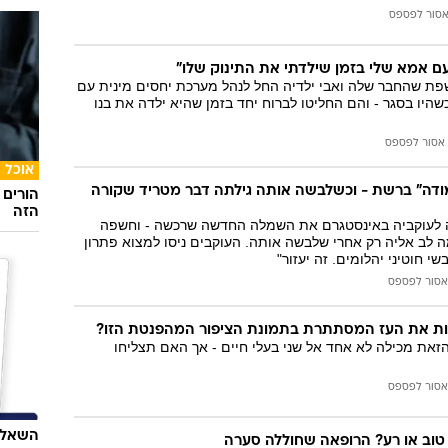
סור לפספס
ם אמא שלי בזמן שילדתי את התינוק שלו"
פת שהחבר שלה ואבי ילדיה החל לנהל מערכת יחסים מינית עם
היו בסגר - והם החליטו לברוח יחד בזמן שהיא ילדה את בנו
אסור לפספס
אוכל
דה" ברשת - וכשלבשה אותה גילתה דבר מטריד שקורה
הורים 
הזה
 לעוקביה באינסטגרם את השמלה החדשה שרכשה - וחשפה
 לב אליה רק אחרי שלבשה אותה. העוקבים ניסו למצוא פתרון
שי חוטיני יהלומים. זה יעזור"
אסור לפספס
ות את העז המסתתרת בתמונת הציפור המהפנטת הזו?
זאת מכילה לא אחד אל שני בעלי חיים - אך האם תצליחו
אסור לפספס
השאלון
 טוב או רע? הרופאה שחוללה סערה