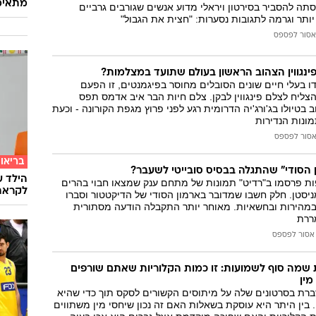
מתאימ
סתה להסביר בסירטון ויראלי מדוע אנשים שגורבים גרביים
ותר וגרמה לתגובות נסערות: "חצית את הגבול"
אסור לפספס
ינגווין הצהוב הראשון בעולם שתועד במצלמות?
 בעלי חיים שונים הסובלים מחוסר בפיגמנטים, זו הפעם
ליח לצלם פינגווין לבקן. צלם חיות הבר איב אדמס תפס
וב בטיולו בג'ורג'יה הדרומית רגע לפני פרוץ מגפת הקורונה - וכעת
נות הנדירות
סור לפספס
בריאו
ן הסודי" שהתגלה בבסיס סובייטי לשעבר?
הילד ע
ות פרסמו ב"רדיט" תמונות של מתחם ענק שמצאו חבוי בהרים
לקראת
יסטן. חלק חשבו שמדובר בארמון הסודי של הדיקטטור וסברו
במהירות ובחשאיות. מאוחר יותר התקבלה הודעה מסתורית
ררת
אסור לפספס
מה סוף לשמועות: זו כמות הקלוריות שאתם שורפים
מין
ברת בסרטונים שלה על מיתוסים הקשורים לסקס תוך כדי שהיא
בין היתר היא עוסקת בשאלות האם זה נכון שיחסי מין משתווים