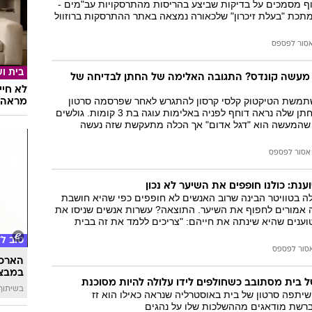
וף מסמכים על בדיקות שביצע בהריסות מהתרסקויות עב"מים -
מתכת "בעלת זיכרון" שלכאורה נמצאה באתר ההתרסקות ברוזוול
סור לפספס
בית וע
 מעשה קונדס? התגובה האלימה של החתן לבדיחה של
לא חיי
תמשת הטיקטוק קלסי קרסון להתגרש לאחר שפרסמה סרטון
מראה 
מיום חתונתה בו החתן שלה נראה דוחף לפניה באלימות עוגה בת 3 קומות. גולשים
 שהמעשה הוא "דגל אדום" אך הכלה מתעקשת שזה נעשה
אסור לפספס
ת: כולנו חופפים את השיער לא נכון
ה בטוויטר הבינה שרוב האנשים לא חופפים כפי שהיא חושבת
ה אמורים לחפוף את השיער. התוצאה? עשרות אנשים שניסו את
וענים שהיא שינתה את חייהם: "צריכים ללמד את זה בבית
טוב ל
סור לפספס
הארכת
במבצע
 בית מסתובב כשחולפים לידו עלולה להיות מסוכנת
בשיתוף 
תפה סרטון של בית באוסטרליה שנראה כאילו הוא זז
וברשת מודאגים מההשלכות שלו על נהגים