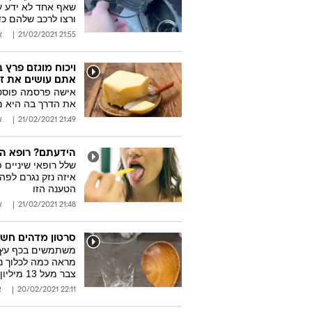
שאף אחד לא ידע על
ורצו לרכב שלהם כד
21:55 21/02/2021
א
ויכוח מוגזם פרץ
אתם עושים את ז
אישה פרסמה פוסט 
את הדרך בה היא מ
21:49 21/02/2021
א
הידעתם? רופא הש
שלל רופאי שיניים 
איזה נזק נגרם לפה
הטענה הזו
21:48 21/02/2021
א
סרטון מדהים חשף
משתמשים בכף עץ בב
מראה כמה לכלוך נד
צבר מעל 13 מיליון צפיות והצופים היו בהלם
22:11 20/02/2021
א