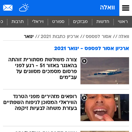
וואלה
ראשי
חדשות
מבזקים
ספורט
ויראלי
תרבות
כס
וואלה
אסור לפספס
ארכיון כתבות 2021
ינואר
ארכיון אסור לפספס - ינואר 2021
צורה משולשת מסתורית זוהתה
בהאנגר באזור 51 - רגע לפני
פרסום מסמכים מסווגים על
עב"מים
רופאים מזהירים מפני הטרנד
הוויראלי המסוכן לניפוח השפתיים
בעזרת משחה לבעיות זיקפה