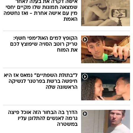
אישה דקרה את בעלה לאחר
שמצאה תמונות שלו מקיים יחסי
מין עם אישה אחרת - ואז נחשפה
בה
האמת
הקופץ למים האולימפי חשף:
טריק רוטב הסויה שיפוצץ לכם
קה
הגטאות
את המוח
קראינה
ל"בתולת השפתיים" נמאס אז היא
חיפשה ברשת בפרטנר לנשיקה
הראשונה שלה
הדרך בה הבחור הזה אוכל פיצה
גרמה לאנשים להתלונן עליו
במשטרה