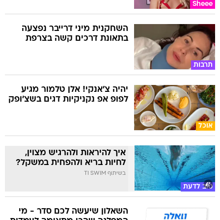
Sheee
השחקנית מיני דרייבר נפצעה
בתאונת דרכים קשה בצרפת
תרבות
יהיה צ'אנקי! אלן טלמור מגיע
לפופ אפ נקניקיות דגים בשצ'ופק
אוכל
איך להיראות ולהרגיש מצוין,
לחיות בריא ולהפחית במשקל?
בשיתוף TI SWIM
טוב לדעת
השאלון שיעשה לכם סדר - מי