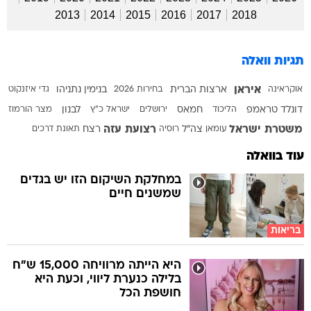
2013
2014
2015
2016
2017
2018
תגיות וואלה
איראן
אוקראינה
ארצות הברית
בחירות 2026
בנימין נתניהו
גדי איזנקוט
דונלד טראמפ
הליכוד
חמאס
ירושלים
ישראל כ"ץ
לבנון
מצר הורמוז
משטרת ישראל
רצועת עזה
עומאן
צה"ל
רוסיה
רצח
תאונת דרכים
עוד בוואלה
במחלקת השיקום הזו יש בגדים
שמשנים חיים
בריאות
היא הייתה מרוויחה 15,000 ש"ח
בלילה כנערת ליווי, וכעת היא
חושפת הכל