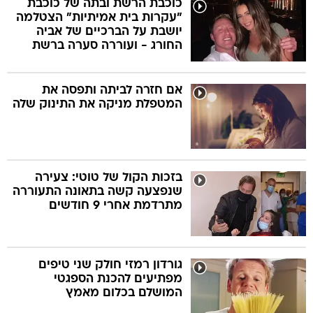
כוכבת הרשת ובתה של כוכבת
"עקרות בית אמיתיות" הצטלמה
יושבת על הברכיים של אביה
בה
החורג - ועוררה סערה ברשת
אם חזרה לביתה ותפסה את
המטפלת מניקה את התינוק שלה
קה
הגטאות
קראינה
בזכות הקול של טוטי: צעירה
שנפצעה קשה בתאונה התעוררה
מתרדמת אחרי 9 חודשים
גורדון רמזי חולק שני טיפים
מפתיעים להכנת הספגטי
המושלם בכלום מאמץ