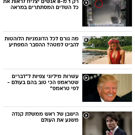
רק 1 מ-8 אנשים יצליח לראות את
כל השדים המסתתרים במראה
בה
מה גורם לכל הדוגמניות הלוהטות
להביט למטה? ההסבר המפתיע
קה
הגטאות
קראינה
עשרות מיליוני צפיות ל"דברים
שטראמפ הכי טוב בהם בעולם -
לפי טראמפ"
הישבן של ראש ממשלת קנדה
משגע את העולם