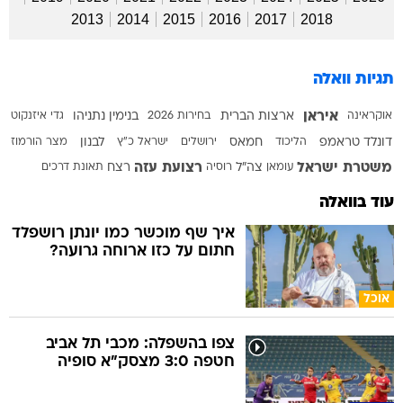
2013
2014
2015
2016
2017
2018
תגיות וואלה
איראן
אוקראינה
ארצות הברית
בחירות 2026
בנימין נתניהו
גדי איזנקוט
דונלד טראמפ
הליכוד
חמאס
ירושלים
ישראל כ"ץ
לבנון
מצר הורמוז
משטרת ישראל
רצועת עזה
עומאן
צה"ל
רוסיה
רצח
תאונת דרכים
עוד בוואלה
איך שף מוכשר כמו יונתן רושפלד
חתום על כזו ארוחה גרועה?
אוכל
צפו בהשפלה: מכבי תל אביב
חטפה 3:0 מצסק"א סופיה