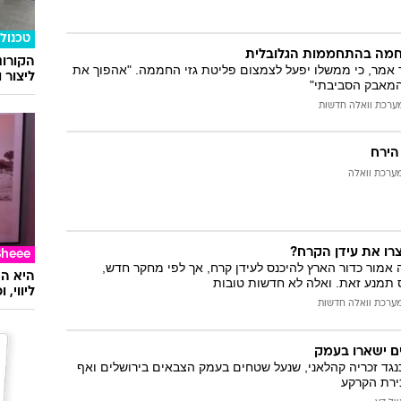
טכנולו
חמה בהתחממות הגלובלית
הקורונ
 אמר, כי ממשלו יפעל לצמצום פליטת גזי החממה. "אהפוך את
ליצור 
המאבק הסביבתי"
ערכת וואלה חדשות
הירח
ערכת וואלה
צרו את עידן הקרח?
Sheee
אלף שנה אמור כדור הארץ להיכנס לעידן קרח, אך לפי מחקר חדש,
תמנע זאת. ואלה לא חדשות טובות
ליווי,
ערכת וואלה חדשות
ם ישארו בעמק
נגד זכריה קהלאני, שנעל שטחים בעמק הצבאים בירושלים ואף
ירת הקרקע