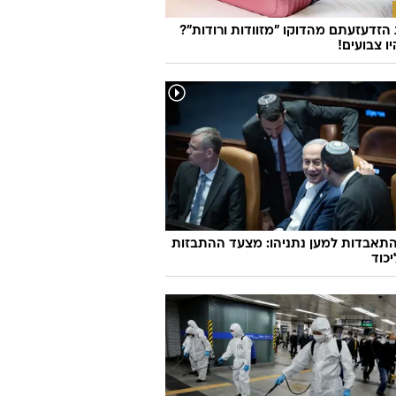
זדעזעתם מהדוקו "מזוודות ורודות"?
ו צבועים!
תאבדות למען נתניהו: מצעד ההתבזות
כוד