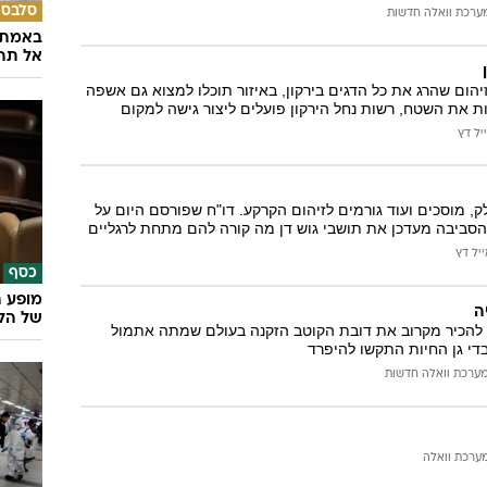
סלבס
ערכת וואלה חדשות
באמת ה
אל תהי
יהום שהרג את כל הדגים בירקון, באיזור תוכלו למצוא גם אשפה
ות את השטח, רשות נחל הירקון פועלים ליצור גישה למקום
יל דץ
, מוסכים ועוד גורמים לזיהום הקרקע. דו"ח שפורסם היום על
הסביבה מעדכן את תושבי גוש דן מה קורה להם מתחת לרגליים
יל דץ
כסף
מופע ה
ה
של הלי
ו להכיר מקרוב את דובת הקוטב הזקנה בעולם שמתה אתמול
ערכת וואלה חדשות
ערכת וואלה