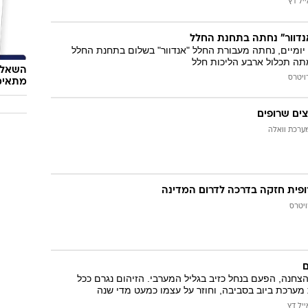
יל דץ
נדוור" נחתה בתחנת החלל
ומיים, נחתה מעבורת החלל "אנדוור" בשלום בתחנת החלל
תה תכלול ארבע הליכות חלל
השאלון
ויטרס
מתאימ
ים שרופים
ערכת וואלה
רופית חזקה בדרכה לדרום המדינה
ויטרס
ם
הצחנה, הפעם בנחל כזיב בגליל המערבי. הזיהום נגרם ככל
מערכת ביוב בסביבה, וחוזר על עצמו כמעט מדי שנה
ייל דץ