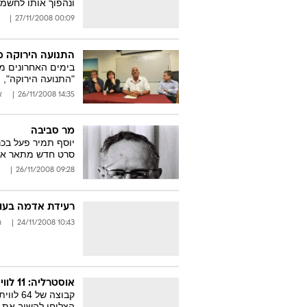
ונהפוך אותו לחשמל
00:09 27/11/2008
התנועה הירוקה 
בימים האחרונים מת
"התנועה הירוקה",
14:35 26/11/2008
א
מר סביבה
סרט חדש מתאר את
09:28 26/11/2008
רעידת אדמה בעוצמה 7 בסולם ריכטר פקד
10:43 24/11/2008
ר
אוסטרליה: 11 לוויתנים ניצלו מהתאבדות ההמונית
קבוצה 
הצליחו להשיב את ה