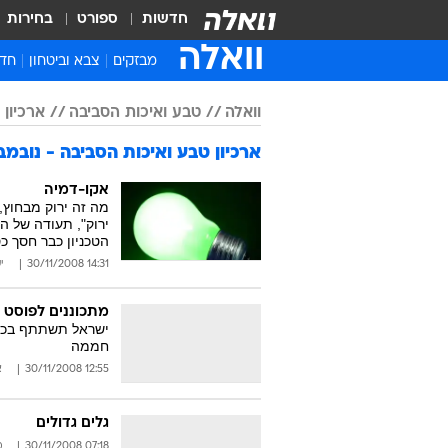
חדשות
ספורט
בחירות
וואלה
מבזקים
צבא וביטחון
חדש
איר
וואלה
טבע ואיכות הסביבה
ארכיון כת
חדש
ארכיון טבע ואיכות הסביבה - נובמבר 08
חינ
ישר
אקו-דמיה
מה זה ירוק מבחוץ,
ברי
ירוק", תעודה של 
הטכניון כבר חסך כ
חבר
14:31 30/11/2008
י
מתכוננים לפוסט ק
ישראל תשתתף בכנס
חממה
12:55 30/11/2008
א
גלים גדולים
07:18 30/11/2008
מ