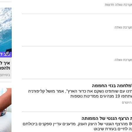
ערכת וואלה חדשות
ערכת וואלה
טוב ל
ערכת וואלה
איך לה
ולהפח
בשיתוף  SWIM
מלחמה בגזי החממה
ותינו עם שותפינו נשקם את כדור הארץ", אמר מושל קליפורניה
דינות נוספות
רויטרס
 הרצף הגנטי של הממותה
למרות ששחזרו 80% מהרצף הגנטי של היונק הענק, מדענים עדיין ספקנים ביכולתם
 לחיים בעזרת שיבוט