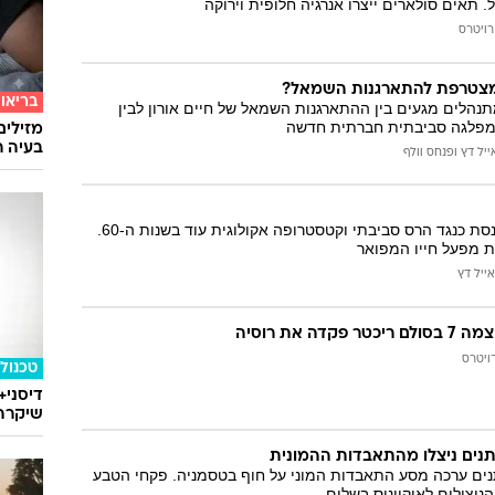
. תאים סולארים ייצרו אנרגיה חלופית וירוקה
רויטרס
מצטרפת להתארגנות השמאל?
בריאו
נהלים מגעים בין ההתארגנות השמאל של חיים אורון לבין
 מפלגה סביבתית חברתית חדשה
מזילים
בעיה ר
ייל דץ ופנחס וולף
יוסף תמיר פעל בכנסת כנגד הרס סביבתי וקטסטרופה אקולוגית עוד בשנות ה-60.
 מפעל חייו המפואר
אייל דץ
ה את רוסיה
ויטרס
טכנולו
דיסני+
שיקרה 
של 64 לוויתנים ערכה מסע התאבדות המוני על חוף בטסמניה. פקחי הטבע
ניצולים לאוקיינוס בשלום