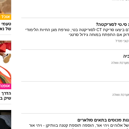
המייל האדום
אוכל
טעמי י
סי.טי לסוריקטה?
של נאג
בבית החולים רמב"ם ביצעו סריקת CT לסוריקטה בטי, טורפת מגן החיות הלימודי
וק אם התפתח במוחה גידול סרטני
קובי מנדל
יה
מערכת וואלה
אופנה
הדרך ה
ערכת וואלה
שיק בא
גגות מכוסים בתאים סולארים
ל אלוהים ויהי אור, הוספה תוספת קטנה בוותיקן - ויהי אור