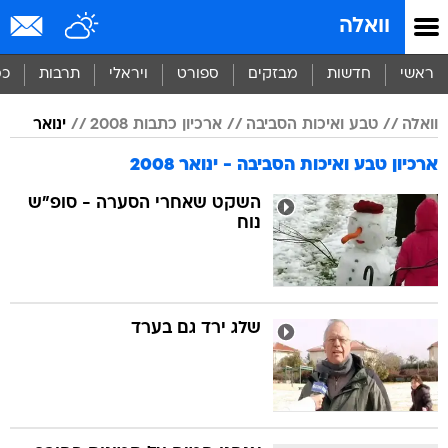
וואלה
ראשי
חדשות
מבזקים
ספורט
ויראלי
תרבות
כס
וואלה
טבע ואיכות הסביבה
ארכיון כתבות 2008
ינואר
ארכיון טבע ואיכות הסביבה - ינואר 2008
השקט שאחרי הסערה - סופ"ש
נוח
שלג ירד גם בערד