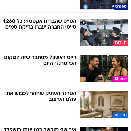
ספורט
הטייס שהבריח אקסטזי: כל 1,260
טייסי החברה יעברו בדיקת סמים
תיירות
דייט ראשון? מסתבר שזה המקום
הכי טרנדי היום
Sheee
הטרנד העתיק שחוזר לכבוש את
עולם העיצוב
חדשות
איך שף מוכשר כמו יונתן רושפלד