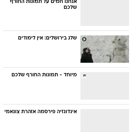
אנחנו חמים על תמונות החורף
שלכם
בה
שלג בירושלים: אין לימודים
קה
הגטאות
קראינה
מיוחד - תמונות החורף שלכם
אינדונזיה פירסמה אזהרת צונאמי