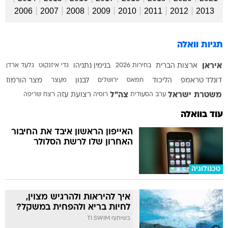
2006
2007
2008
2009
2010
2011
2012
2013
תגיות וואלה
איראן
ארצות הברית
בחירות 2026
בנימין נתניהו
גדי איזנקוט
גלעד ארדן
דונלד טראמפ
הליכוד
חמאס
ירושלים
לבנון
מעצר
מצר הורמוז
משטרת ישראל
צה"ל
ערב הסעודית
רוסיה
רצועת עזה
רצח
שריפה
עוד בוואלה
האייפון הראשון איבד את החיבור
האחרון שלו לרשת הסלולר
טכנולוגיה
איך להיראות ולהרגיש מצוין,
לחיות בריא ולהפחית במשקל?
בשיתוף TI SWIM