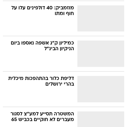
מוזמביק: 40 דולפינים עלו על
חוף ומתו
בה
כמיליון ק"ג אשפה נאספו ביום
קה
הגטאות
הניקיון הבינ"ל
קראינה
דליפת כלור בהתהפכות מיכלית
בהרי ירושלים
המשטרה תסייע למע"צ לסגור
מעברים לא חוקיים בכביש 65