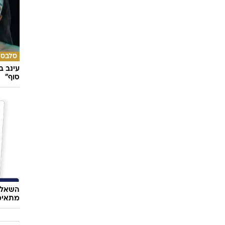
סלבס
עינב ב
סוף"
השאלון
מתאימ