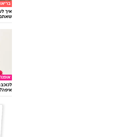
בריאו
שאתם 
אופנה
לכוכבת
איפה?