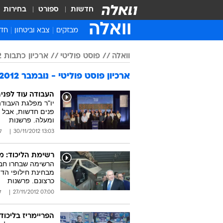
חדשות
ספורט
בחירות
וואלה
מבזקים
צבא וביטחון
חדש
איר
וואלה
פוסט פוליטי
ארכיון כתבות 2012
חדש
ארכיון פוסט פוליטי - נובמבר 2012
חינ
ישר
העבודה עוד לפניה
יו"ר מפלגת העבודה
ברי
ומעלה. פרשנות
חבר
13:03 30/11/2012
ל
רשימת הליכוד: מ
הרשימה שבחרו חבר
מבחינת חילופי הדור
כרצונם. פרשנות
07:00 27/11/2012
ל
הפריימריז בליכוד