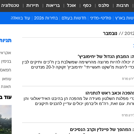
תרבות
סלבס
כסף
אוכל
בריאות
תיירות
טכנולוגיה
ות בארץ
פוליטי-מדיני
חדשות בעולם
בחירות 2026
עוד בוואלה
ועים בארץ
פוליטיקה וממשל
המזרח התיכון
דעות ופרשנויות
נובמבר
ות פלילים ומשפט
יחסי חוץ
אירופה
סרי ושלזינגר
תגיות
וך
אמריקה
פרויקטים מיוחדים
אוקראי
אלים בחו"ל
אסיה והפסיפיק
אסור לפספס
: המבחן הגדול של יחימוביץ'
 יכולה להיות מרוצה מהרשימה שמשלבת בין ח"כים ותיקים לבין
בנימין 
אות
אפריקה
מדע וסביבה
פנים חדשות, אבל כדי ליהנות מ"שקט תעשייתי" יחימוביץ' זקוקה ל-20 מנדטים
חמאס
ה ורווחה
הנחיות פיקוד העור
עומאן
ירון מרוז
ארכיון מדורים
תאונת 
זמני כניסת שבת
הפכה וכאב ראש לנתניהו
עוד ב
י מפלגת השלטון מעידה על מהפכה הן בהיבט האידיאולוגי והן
לוח חופשות וחגים
ות. עם זאת, רה"מ וליברמן יכולים עדיין להכניס תיקונים
לוח שנה
ירון מרוז
חדשות יהדות
חדשות המשפט
: המהפך של פייגלין וקרב הנסיכים