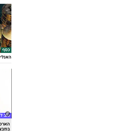
כסף
האנליס
טוב ל
הארכת
במבצע