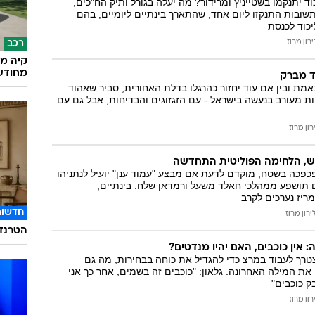
 יתנקמו בשטייניץ ומרידור? מה יעלה בגורל ותיק הח"כים,
המייל האדום
שובות התנקזו ליום אחד, שהתארך בינתיים ליומיים, בהם
כוד לכנסת
ירון מרוז
רכב
קיה מש
מחודש
ד מברק
אמת ובין אם עוד יחזור כהרגלו בדלת האחורית, סביר שאהוד
ות מעורב בנעשה בישראל - עם הזגזוגים והבדיחות, אבל גם עם
רון מרוז
ש, הלחימה הפוליטית התחדשה
פכה בשטח, מוקדם לדעת אם מבצע "עמוד ענן" יועיל לנתניהו
 תושפע ממהלכי חאלד משעל ורמדאן שלח. בינתיים,
ריז נערכים לקרב
חדשות
ירון מרוז
הטרנד 
אין כוכבים, האם יהיו מנדטים?
ך לעבוד במרצ כדי להגדיל את כוחה בבחירות, מה גם
את המילה האחרונה. גלאון: "כוכבים זה בשמים, אחר כך אני
ק כוכבים"
רון מרוז