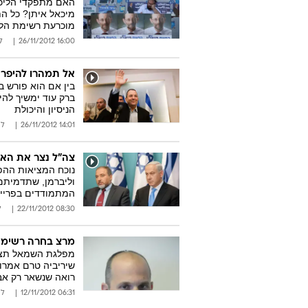
האם מתפקדי הליכוד
מיכאל איתן? כל הת
מוכרעת רשימת הלי
16:00 26/11/2012
ל
אל תמהרו להיפר
בין אם הוא פורש ב
ברק עוד ימשיך להי
הניסיון והיכולת
14:01 26/11/2012
לי
צה"ל נצר את הא
נוכח המציאות ההפכ
וליברמן, שתדמיתם
המתמודדים בפריימ
08:30 22/11/2012
ל
מרצ בחרה רשימה: 
מפלגת השמאל תצטר
שיריביה טרם אמרו 
רואה שנשאר רק אב
06:31 12/11/2012
לי