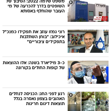
משפט שלמה 2022: הסיבוך של
השופטים בדרך להכרעה של מי
העובר שהוחלף באסותא
בה
רוני גמזו עוזב את תפקידו כמנכ"ל
איכילוב: "בוחן השתלבות
קה
הגטאות
בתפקידים ציבוריים"
קראינה
כ-3 מיליארד בשנה: אלו ההוצאות
של קופות החולים בקורונה
רגע לפני החג: הכניסה לנחלים
האהובים בצפון נאסרה בגלל
תוצאות דיגום חריגות