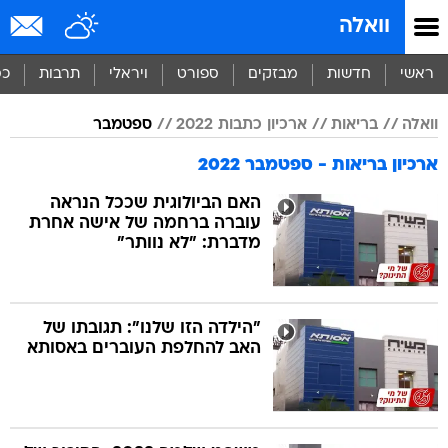
וואלה
ראשי
חדשות
מבזקים
ספורט
ויראלי
תרבות
כס
וואלה
בריאות
ארכיון כתבות 2022
ספטמבר
ארכיון בריאות - ספטמבר 2022
האם הביולוגית שככל הנראה
עוברה ברחמה של אישה אחרת
מדברת: "לא נוותר"
"הילדה הזו שלנו": תגובתו של
האב להחלפת העוברים באסותא