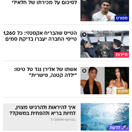
לסיכום על מכירתו של חלאילי
ספורט
הטייס שהבריח אקסטזי: כל 1,260
טייסי החברה יעברו בדיקת סמים
תיירות
אשתו של אלירן נגד טל טיטו:
"ילדה קטנה, פישרית"
סלבס
איך להיראות ולהרגיש מצוין,
לחיות בריא ולהפחית במשקל?
בשיתוף TI SWIM
טוב לדעת