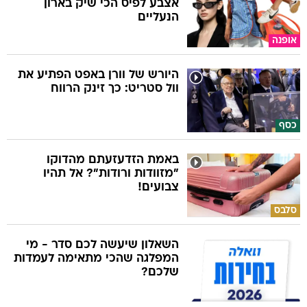
אצבע לפיס הכי שיק בארון
הנעליים
אופנה
היורש של וורן באפט הפתיע את
וול סטריט: כך זינק הרווח
כסף
באמת הזדעזעתם מהדוקו
"מזוודות ורודות"? אל תהיו
צבועים!
סלבס
השאלון שיעשה לכם סדר - מי
המפלגה שהכי מתאימה לעמדות
שלכם?