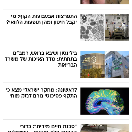
התפרצות אבעבועות הקוף: מי
יקבל חיסון ומהן תופעות הלוואי?
בילינסון ושיבא בראש, רמב"ם
בתחתית: מדד האיכות של משרד
הבריאות
לראשונה: מחקר ישראלי מצא כי
התקף פסיכוטי גורם לנזק מוחי
"סכנת חיים מידית": כדורי