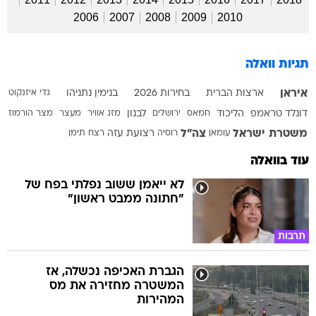
2006
2007
2008
2009
2010
תגיות וואלה
איראן
ארצות הברית
בחירות 2026
בנימין נתניהו
גדי איזנקוט
דונלד טראמפ
הליכוד
חמאס
ירושלים
לבנון
מזג אוויר
מעצר
מצר הורמוז
משטרת ישראל
צה"ל
עומאן
רוסיה
רצועת עזה
רצח
תימן
עוד בוואלה
לא ייאמן ששוב נפלתי בפח של
"חתונה ממבט ראשון"
תרבות
הגברת האכיפה נכשלה, אז
המשטרה מחזירה את מס
המהירות