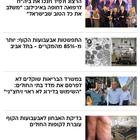
הרצוג ולפיד חנכו את ביה"ח
לרפואה דחופה באיכילוב: "משלב
את כל הטוב שבישראל"
בה
התפשטות אבעבועות הקוף: יותר
מ-85% מהמקרים - בתל אביב
קה
הגטאות
קראינה
במשרד הבריאות שוקלים לא
לפרסם את מדד בתי החולים:
"השימוש בדירוג לא ראוי ויחצ"ני"
בדיקת האבחון לאבעבועות הקוף
עוברת לקופות החולים