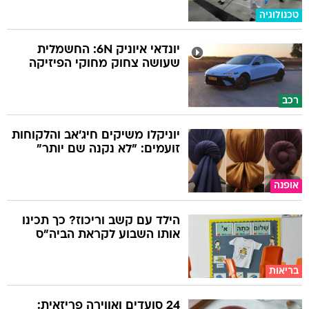
טכנולוגיה
יונדאי איוניק 6N: החשמלית
שעושה צחוק מחוקי הפיזיקה
רכב
יוניקלו משיקים חיג'אב והלקוחות
זועמים: "לא נקנה שם יותר"
אופנה
הילד עם קשב וריכוז? כך תכינו
אותו השבוע לקראת הביה"ס
בריאות
24 סועדים ואווירה פריזאית: