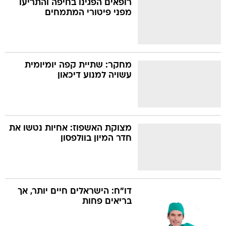
רופאים הפגינו בחיפה והתריעו
מפני פיטורי המתמחים
בה
מחקר: שתיית קפה יומיומית
עשויה למנוע דיכאון
קה
הגטאות
קראינה
מצוקת האשפוז: אחיות נטשו את
חדר המיון בוולפסון
דו"ח: הישראלים חיים יותר, אך
בריאים פחות