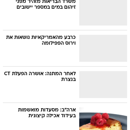
משרד הבריאות מזהיר מפני
זיהום במים במספר יישובים
בה
כרבע מהאמריקאיות נושאות את
וירוס הפפילומה
קה
הגטאות
קראינה
לאחר המתנה: אושרה הפעלת CT
בנצרת
ארה"ב: מסעדות מואשמות
בעידוד אכילה קיצונית