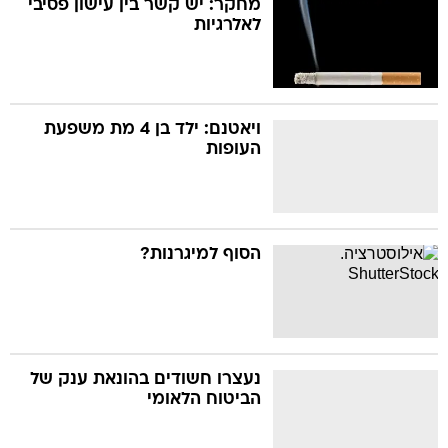
מחקר: יש קשר בין עישון פסיבי
לאלרגיות
בה
ויאטנם: ילד בן 4 מת משפעת
העופות
קה
הגטאות
קראינה
הסוף למיגרנות?
נעצרו חשודים בהונאת ענק של
הביטוח הלאומי