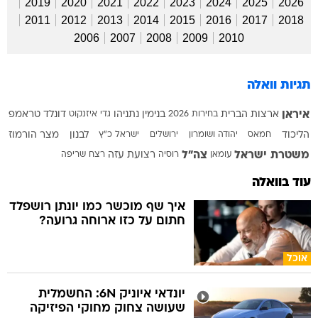
2019
2020
2021
2022
2023
2024
2025
2026
2011
2012
2013
2014
2015
2016
2017
2018
2006
2007
2008
2009
2010
תגיות וואלה
איראן
ארצות הברית
בחירות 2026
בנימין נתניהו
גדי איזנקוט
דונלד טראמפ
הליכוד
חמאס
יהודה ושומרון
ירושלים
ישראל כ"ץ
לבנון
מצר הורמוז
משטרת ישראל
צה"ל
עומאן
רוסיה
רצועת עזה
רצח
שריפה
עוד בוואלה
איך שף מוכשר כמו יונתן רושפלד
חתום על כזו ארוחה גרועה?
אוכל
יונדאי איוניק 6N: החשמלית
שעושה צחוק מחוקי הפיזיקה