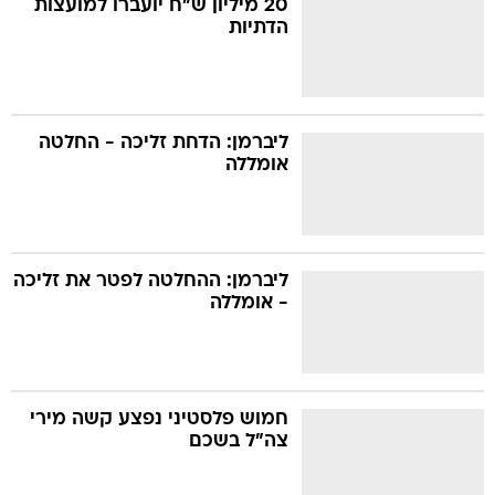
20 מיליון ש"ח יועברו למועצות
הדתיות
בה
ליברמן: הדחת זליכה - החלטה
אומללה
קה
הגטאות
קראינה
ליברמן: ההחלטה לפטר את זליכה
- אומללה
חמוש פלסטיני נפצע קשה מירי
צה"ל בשכם