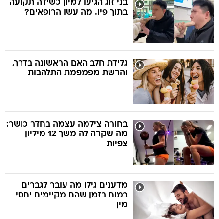
בני זוג הגיעו למיון כשידה תקועה
בתוך פיו. מה עשו הרופאים?
בה
גלידת חלב האם הראשונה בדרך,
והרשת מפמפמת התלהבות
קה
הגטאות
קראינה
בחורה צילמה עצמה בחדר כושר:
מה שקרה לה משך 12 מיליון
צפיות
מדענים גילו מה עובר לגברים
במוח בזמן שהם מקיימים יחסי
מין