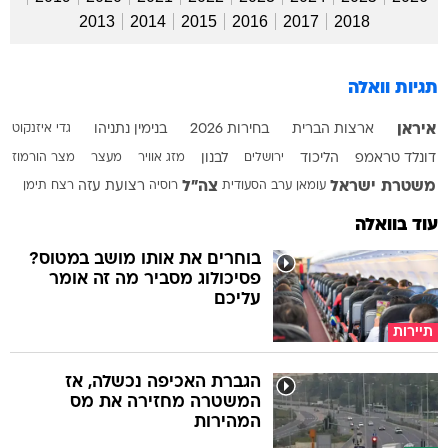
2013
2014
2015
2016
2017
2018
תגיות וואלה
איראן
ארצות הברית
בחירות 2026
בנימין נתניהו
גדי איזנקוט
דונלד טראמפ
הליכוד
ירושלים
לבנון
מזג אוויר
מעצר
מצר הורמוז
משטרת ישראל
צה"ל
עומאן
ערב הסעודית
רוסיה
רצועת עזה
רצח
תימן
עוד בוואלה
בוחרים את אותו מושב במטוס?
פסיכולוג מסביר מה זה אומר
עליכם
תיירות
הגברת האכיפה נכשלה, אז
המשטרה מחזירה את מס
המהירות