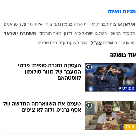
תגיות וואלה
איראן
ארצות הברית
בחירות 2026
בנימין נתניהו
גדי איזנקוט
דונלד טראמפ
משטרת ישראל
הליכוד
חמאס
ירושלים
ישראל כ"ץ
לבנון
מצר הורמוז
צה"ל
עומאן
ערב הסעודית
רוסיה
רצועת עזה
רצח
שריפה
עוד בוואלה
העסקה נסגרה סופית: פרטי
המעבר של מנור סולומון
לווסטהאם
ספורט
טעמנו את השווארמה החדשה של
אסף גרניט, ולזה לא ציפינו
אוכל