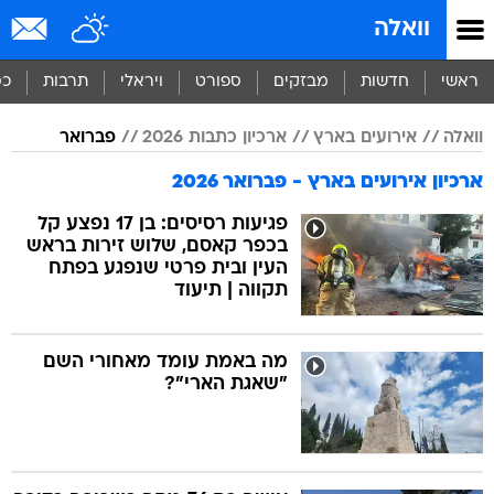
וואלה
ראשי
חדשות
מבזקים
ספורט
ויראלי
תרבות
כס
וואלה
אירועים בארץ
ארכיון כתבות 2026
פברואר
ארכיון אירועים בארץ - פברואר 2026
פגיעות רסיסים: בן 17 נפצע קל
בכפר קאסם, שלוש זירות בראש
העין ובית פרטי שנפגע בפתח
תקווה | תיעוד
מה באמת עומד מאחורי השם
"שאגת הארי"?