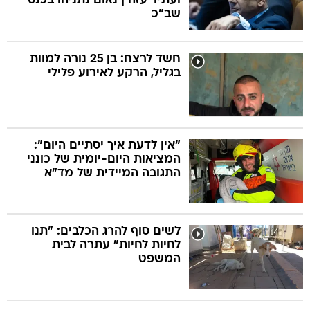
ועתיד עזה | נאום נתניהו בכנס
שב"כ
חשד לרצח: בן 25 נורה למוות
בגליל, הרקע לאירוע פלילי
"אין לדעת איך יסתיים היום":
המציאות היום-יומית של כונני
התגובה המיידית של מד"א
לשים סוף להרג הכלבים: "תנו
לחיות לחיות" עתרה לבית
המשפט