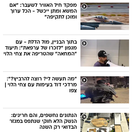
מפקד חיל האוויר לשעבר: "אם
המשא ומתן ייכשל - הכל ערוך
ומוכן לתקיפה"
בתוך הבניין, מול הדלת - עם
מגפון "לזכרו של ערפאת": תיעוד
"המחאה" שהטריפה את צחי הלוי
"מה תעשה לי? רוצה להרביץ?":
מרדכי דוד בעימות עם צחי הלוי |
צפו
הנתונים נחשפים, והם חריגים:
הנשק הלא חוקי שנתפס במגזר
הבדואי רק השנה