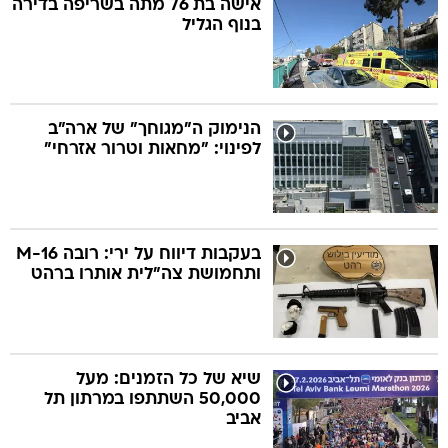
אישה בת 76 מתה בשריפה בדירה
בנוף הגליל
בה
הנימוק ה"מגוחך" של ארה"ב
לפינוי: "מחאות וטרור אזרחי"
קה
הגטאות
קראינה
בעקבות דיווח על ירי: רובה M-16
ותחמושת צה"לית אותרו ברהט
שיא של כל הזמנים: מעל
50,000 השתתפו במרתון תל
אביב