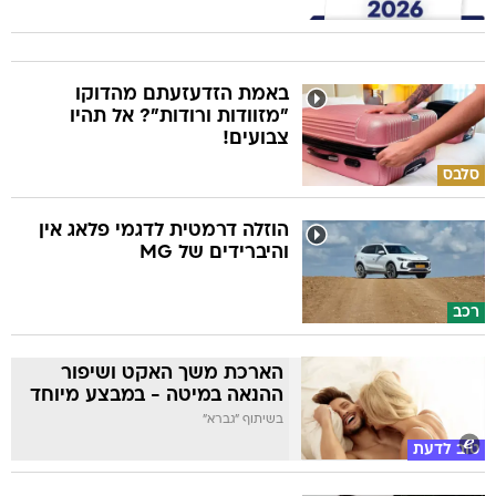
באמת הזדעזעתם מהדוקו
"מזוודות ורודות"? אל תהיו
צבועים!
סלבס
הוזלה דרמטית לדגמי פלאג אין
והיברידים של MG
רכב
הארכת משך האקט ושיפור
ההנאה במיטה - במבצע מיוחד
בשיתוף "גברא"
טוב לדעת