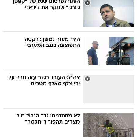
הותר לפרסום שמו של "קפטן
ג'ורג'" שחקר את דיראני
בה
הירי מעזה נמשך: רקטה
התפוצצה בנגב המערבי
קה
הגטאות
קראינה
צה"ל: העובד בגדר עזה נורה על
ידי צלף מאלף מטרים
לא מסתננים: גדר הגבול מול
מצרים תהפוך ל"חכמה"