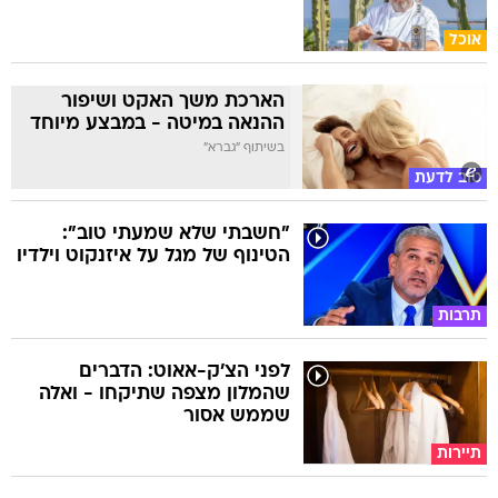
אוכל
הארכת משך האקט ושיפור
ההנאה במיטה - במבצע מיוחד
בשיתוף "גברא"
טוב לדעת
"חשבתי שלא שמעתי טוב":
הטינוף של מגל על איזנקוט וילדיו
תרבות
לפני הצ'ק-אאוט: הדברים
שהמלון מצפה שתיקחו - ואלה
שממש אסור
תיירות