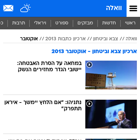
וואלה
ראשי
חדשות
מבזקים
ספורט
ויראלי
תרבות
כס
וואלה
צבא וביטחון
ארכיון כתבות 2013
אוקטובר
ארכיון צבא וביטחון - אוקטובר 2013
במחאה על הסרת האבטחה:
יישובי הגדר מחזירים הנשק
נתניהו: "אם הלחץ יימשך - איראן
תתפרק"