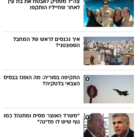
צה"ל מפסיק לאבטח את בת עין
לאחר שחייליו הותקפו
בה
איך נכנסים לראש של המחבל
הספונטני?
קה
הגטאות
קראינה
התקיפה בסוריה: מה הופגז בבסיס
הצבאי בלטקיה?
"משרד האוצר מסית ומתנהל כמו
גוף שיש לו מדינה"