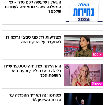
השאלון שיעשה לכם סדר - מי
המפלגה שהכי מתאימה לעמדות
שלכם?
מצדיעות לך: מגי טביבי גרמה לנו
להתעכב על הז'קט הזה
אופנה
היא הייתה מרוויחה 15,000 ש"ח
בלילה כנערת ליווי, וכעת היא
חושפת הכל
Sheee
מסתמן: זה תאריך ההכרזה על
סדרת האייפון 18